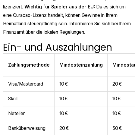
lizenziert.
Wichtig für Spieler aus der EU:
Da es sich um
eine Curacao-Lizenz handelt, können Gewinne in Ihrem
Heimatland steuerpflichtig sein. Informieren Sie sich bei Ihrem
Finanzamt über die lokalen Regelungen.
Ein- und Auszahlungen
Zahlungsmethode
Mindesteinzahlung
Mindesta
Visa/Mastercard
10 €
20 €
Skrill
10 €
10 €
Neteller
10 €
10 €
Banküberweisung
20 €
50 €