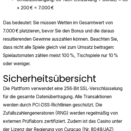
× 200 € = 7.000 €
Das bedeutet: Sie müssen Wetten im Gesamtwert von
7.000 € platzieren, bevor Sie den Bonus und die daraus
resultierenden Gewinne auszahlen können. Beachten Sie,
dass nicht alle Spiele gleich viel zum Umsatz beitragen:
Spielautomaten zählen meist 100 %, Tischspiele nur 10 %
oder weniger.
Sicherheitsübersicht
Die Plattform verwendet eine 256‑Bit SSL‑Verschlüsselung
für die gesamte Datenübertragung. Alle Transaktionen
werden durch PCI‑DSS‑Richtlinien geschützt. Die
Zufallszahlengeneratoren (RNG) werden regelmäßig von
externen Prüflabors zertifiziert. Zudem ist das Casino unter
der Lizenz der Regierung von Curacao (Nr. 8048/JAZ)