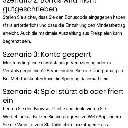
Szenario 2: Bonus wird nicht
gutgeschrieben
Stellen Sie sicher, dass Sie den Bonuscode eingegeben haben
(falls erforderlich) und dass die Einzahlung den Mindestbetrag
erreicht. Auch die maximale Auszahlung aus Freispielen kann
begrenzt sein.
Szenario 3: Konto gesperrt
Meistens liegt eine unvollständige Verifizierung oder ein
Verstoß gegen die AGB vor. Fordern Sie eine Überprüfung an.
Bei Mehrfachkonten kann die Sperrung dauerhaft sein.
Szenario 4: Spiel stürzt ab oder friert
ein
Leeren Sie den Browser‑Cache und deaktivieren Sie
Werbeblocker. Nutzen Sie die progressive Web-App, indem
Sie die Website zum Startbildschirm hinzufügen – das