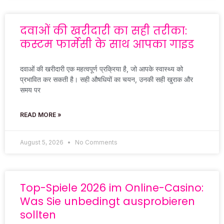
दवाओं की खरीदारी का सही तरीका:
कस्टम फार्मेसी के साथ आपका गाइड
दवाओं की खरीदारी एक महत्वपूर्ण प्रक्रिया है, जो आपके स्वास्थ्य को
प्रभावित कर सकती है। सही औषधियों का चयन, उनकी सही खुराक और
समय पर
READ MORE »
August 5, 2026
No Comments
Top-Spiele 2026 im Online-Casino:
Was Sie unbedingt ausprobieren
sollten