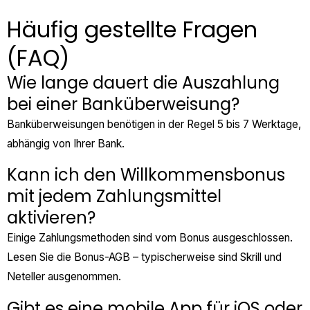
Häufig gestellte Fragen
(FAQ)
Wie lange dauert die Auszahlung
bei einer Banküberweisung?
Banküberweisungen benötigen in der Regel 5 bis 7 Werktage,
abhängig von Ihrer Bank.
Kann ich den Willkommensbonus
mit jedem Zahlungsmittel
aktivieren?
Einige Zahlungsmethoden sind vom Bonus ausgeschlossen.
Lesen Sie die Bonus-AGB – typischerweise sind Skrill und
Neteller ausgenommen.
Gibt es eine mobile App für iOS oder