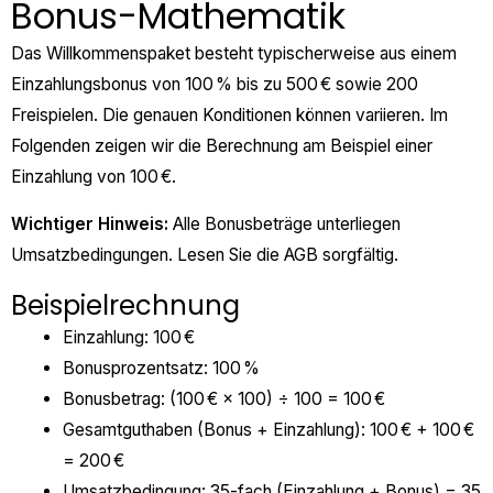
Bonus-Mathematik
Das Willkommenspaket besteht typischerweise aus einem
Einzahlungsbonus von 100 % bis zu 500 € sowie 200
Freispielen. Die genauen Konditionen können variieren. Im
Folgenden zeigen wir die Berechnung am Beispiel einer
Einzahlung von 100 €.
Wichtiger Hinweis:
Alle Bonusbeträge unterliegen
Umsatzbedingungen. Lesen Sie die AGB sorgfältig.
Beispielrechnung
Einzahlung: 100 €
Bonusprozentsatz: 100 %
Bonusbetrag: (100 € × 100) ÷ 100 = 100 €
Gesamtguthaben (Bonus + Einzahlung): 100 € + 100 €
= 200 €
Umsatzbedingung: 35-fach (Einzahlung + Bonus) = 35