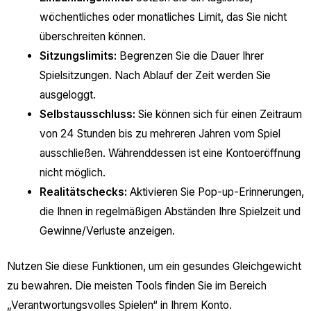
wöchentliches oder monatliches Limit, das Sie nicht
überschreiten können.
Sitzungslimits:
Begrenzen Sie die Dauer Ihrer
Spielsitzungen. Nach Ablauf der Zeit werden Sie
ausgeloggt.
Selbstausschluss:
Sie können sich für einen Zeitraum
von 24 Stunden bis zu mehreren Jahren vom Spiel
ausschließen. Währenddessen ist eine Kontoeröffnung
nicht möglich.
Realitätschecks:
Aktivieren Sie Pop-up-Erinnerungen,
die Ihnen in regelmäßigen Abständen Ihre Spielzeit und
Gewinne/Verluste anzeigen.
Nutzen Sie diese Funktionen, um ein gesundes Gleichgewicht
zu bewahren. Die meisten Tools finden Sie im Bereich
„Verantwortungsvolles Spielen“ in Ihrem Konto.