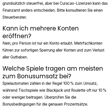
grundsätzlich steuerfrei, aber bei Curacao-Lizenzen kann das
Finanzamt anders entscheiden. Bitte konsultieren Sie einen
Steuerberater.
Kann ich mehrere Konten
eröffnen?
Nein, pro Person ist nur ein Konto erlaubt. Mehrfachkonten
führen zur sofortigen Sperrung aller Konten und zum Verlust
aller Guthaben.
Welche Spiele tragen am meisten
zum Bonusumsatz bei?
Spielautomaten zählen in der Regel 100 % zum Umsatz,
während Tischspiele wie Blackjack und Roulette oft nur 10 %
oder weniger beitragen. Überprüfen Sie die
Bonusbedingungen für die genauen Prozentsätze.