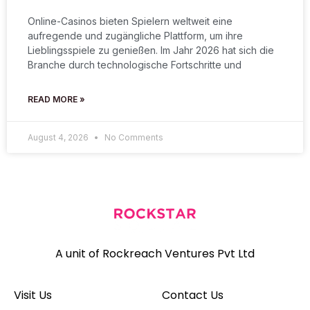
Online-Casinos bieten Spielern weltweit eine
aufregende und zugängliche Plattform, um ihre
Lieblingsspiele zu genießen. Im Jahr 2026 hat sich die
Branche durch technologische Fortschritte und
READ MORE »
August 4, 2026
No Comments
A unit of Rockreach Ventures Pvt Ltd
Visit Us
Contact Us