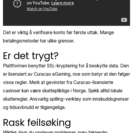
Det er viktig å verifisere konto før første uttak. Mange
betalingsmetoder har ulike grenser.
Er det trygt?
Plattformen benytter SSL-kryptering for å beskytte data. Den
er lisensiert av Curacao eGaming, noe som betyr at den følger
visse regler. Merk at gevinster fra Curacao-lisensierte
casinoer kan være skattepliktige i Norge. Sjekk alltid lokale
skatteregler. Ansvarlig spilling-verktøy som innskuddsgrenser
og tidsavbrudd er tilgjengelige.
Rask feilsøking
Viktig:
Hvis du opplever problemer, prøv følgende: