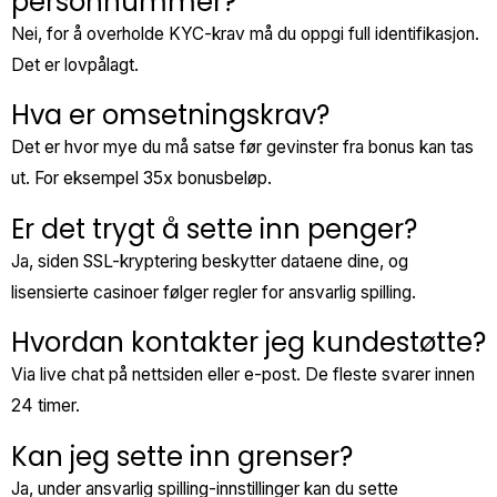
personnummer?
Nei, for å overholde KYC-krav må du oppgi full identifikasjon.
Det er lovpålagt.
Hva er omsetningskrav?
Det er hvor mye du må satse før gevinster fra bonus kan tas
ut. For eksempel 35x bonusbeløp.
Er det trygt å sette inn penger?
Ja, siden SSL-kryptering beskytter dataene dine, og
lisensierte casinoer følger regler for ansvarlig spilling.
Hvordan kontakter jeg kundestøtte?
Via live chat på nettsiden eller e-post. De fleste svarer innen
24 timer.
Kan jeg sette inn grenser?
Ja, under ansvarlig spilling-innstillinger kan du sette