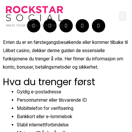
Skip
to
Me
content
Enten du er en førstegangsbesøkende eller kommer tilbake til
Lilibet casino
, dekker denne guiden de essensielle
funksjonene du trenger å vite. Her finner du informasjon om
konto, bonuser, betalingsmetoder og sikkerhet.
Hva du trenger først
Gyldig e-postadresse
Personnummer eller tilsvarende ID
Mobiltelefon for verifisering
Bankkort eller e-lommebok
Stabil internettforbindelse