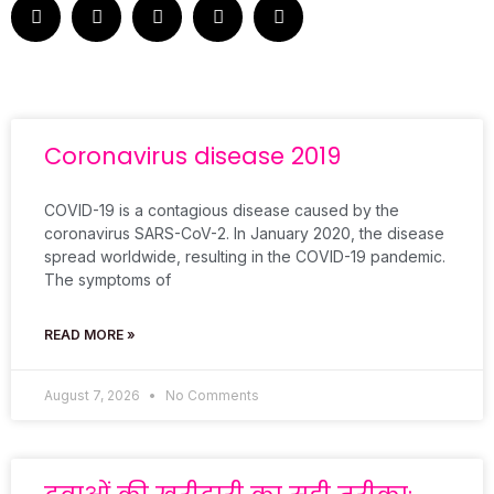
Coronavirus disease 2019
COVID-19 is a contagious disease caused by the
coronavirus SARS-CoV-2. In January 2020, the disease
spread worldwide, resulting in the COVID-19 pandemic.
The symptoms of
READ MORE »
August 7, 2026
No Comments