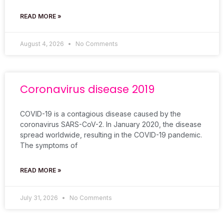
READ MORE »
August 4, 2026
No Comments
Coronavirus disease 2019
COVID-19 is a contagious disease caused by the
coronavirus SARS-CoV-2. In January 2020, the disease
spread worldwide, resulting in the COVID-19 pandemic.
The symptoms of
READ MORE »
July 31, 2026
No Comments