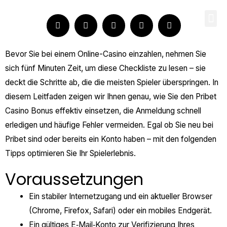
Skip
Me
to
content
Bevor Sie bei einem Online-Casino einzahlen, nehmen Sie
sich fünf Minuten Zeit, um diese Checkliste zu lesen – sie
deckt die Schritte ab, die die meisten Spieler überspringen. In
diesem Leitfaden zeigen wir Ihnen genau, wie Sie den Pribet
Casino Bonus effektiv einsetzen, die Anmeldung schnell
erledigen und häufige Fehler vermeiden. Egal ob Sie neu bei
Pribet sind oder bereits ein Konto haben – mit den folgenden
Tipps optimieren Sie Ihr Spielerlebnis.
Voraussetzungen
Ein stabiler Internetzugang und ein aktueller Browser
(Chrome, Firefox, Safari) oder ein mobiles Endgerät.
Ein gültiges E‑Mail‑Konto zur Verifizierung Ihres