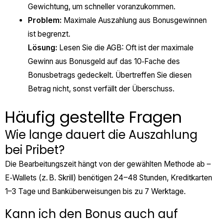
Gewichtung, um schneller voranzukommen.
Problem:
Maximale Auszahlung aus Bonusgewinnen
ist begrenzt.
Lösung:
Lesen Sie die AGB: Oft ist der maximale
Gewinn aus Bonusgeld auf das 10‑Fache des
Bonusbetrags gedeckelt. Übertreffen Sie diesen
Betrag nicht, sonst verfällt der Überschuss.
Häufig gestellte Fragen
Wie lange dauert die Auszahlung
bei Pribet?
Die Bearbeitungszeit hängt von der gewählten Methode ab –
E‑Wallets (z. B. Skrill) benötigen 24–48 Stunden, Kreditkarten
1–3 Tage und Banküberweisungen bis zu 7 Werktage.
Kann ich den Bonus auch auf