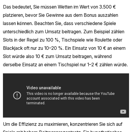
Das bedeutet, Sie müssen Wetten im Wert von 3.500 €
platzieren, bevor Sie Gewinne aus dem Bonus auszahlen
lassen können. Beachten Sie, dass verschiedene Spiele
unterschiedlich zum Umsatz beitragen. Zum Beispiel zählen
Slots in der Regel zu 100 %, Tischspiele wie Roulette oder
Blackjack oft nur zu 10–20 %. Ein Einsatz von 10 € an einem
Slot würde also 10 € zum Umsatz beitragen, während
derselbe Einsatz an einem Tischspiel nur 1–2 € zählen würde.
Um die Effizienz zu maximieren, konzentrieren Sie sich auf