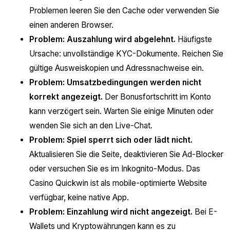
Problemen leeren Sie den Cache oder verwenden Sie
einen anderen Browser.
Problem: Auszahlung wird abgelehnt.
Häufigste
Ursache: unvollständige KYC-Dokumente. Reichen Sie
gültige Ausweiskopien und Adressnachweise ein.
Problem: Umsatzbedingungen werden nicht
korrekt angezeigt.
Der Bonusfortschritt im Konto
kann verzögert sein. Warten Sie einige Minuten oder
wenden Sie sich an den Live-Chat.
Problem: Spiel sperrt sich oder lädt nicht.
Aktualisieren Sie die Seite, deaktivieren Sie Ad-Blocker
oder versuchen Sie es im Inkognito-Modus. Das
Casino Quickwin ist als mobile-optimierte Website
verfügbar, keine native App.
Problem: Einzahlung wird nicht angezeigt.
Bei E-
Wallets und Kryptowährungen kann es zu