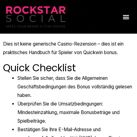
Skip
to
Me
content
Dies ist keine generische Casino-Rezension – dies ist ein
praktisches Handbuch für Spieler von
Quickwin bonus
.
Quick Checklist
Stellen Sie sicher, dass Sie die Allgemeinen
Geschäftsbedingungen des Bonus vollständig gelesen
haben.
Überprüfen Sie die Umsatzbedingungen:
Mindesteinzahlung, maximale Bonusbeträge und
Spielbeiträge.
Bestätigen Sie Ihre E-Mail-Adresse und