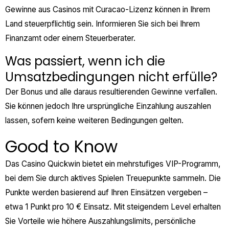
Gewinne aus Casinos mit Curacao-Lizenz können in Ihrem
Land steuerpflichtig sein. Informieren Sie sich bei Ihrem
Finanzamt oder einem Steuerberater.
Was passiert, wenn ich die
Umsatzbedingungen nicht erfülle?
Der Bonus und alle daraus resultierenden Gewinne verfallen.
Sie können jedoch Ihre ursprüngliche Einzahlung auszahlen
lassen, sofern keine weiteren Bedingungen gelten.
Good to Know
Das Casino Quickwin bietet ein mehrstufiges VIP-Programm,
bei dem Sie durch aktives Spielen Treuepunkte sammeln. Die
Punkte werden basierend auf Ihren Einsätzen vergeben –
etwa 1 Punkt pro 10 € Einsatz. Mit steigendem Level erhalten
Sie Vorteile wie höhere Auszahlungslimits, persönliche