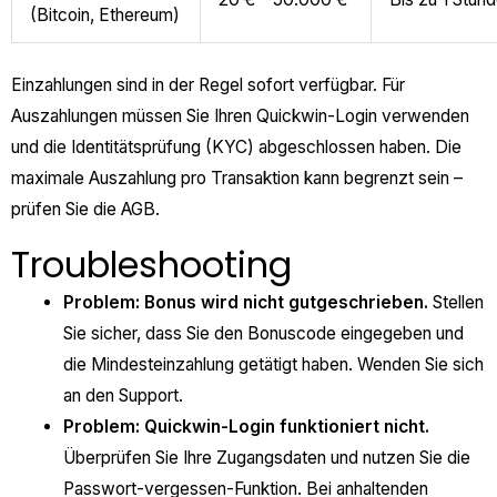
(Bitcoin, Ethereum)
Einzahlungen sind in der Regel sofort verfügbar. Für
Auszahlungen müssen Sie Ihren Quickwin-Login verwenden
und die Identitätsprüfung (KYC) abgeschlossen haben. Die
maximale Auszahlung pro Transaktion kann begrenzt sein –
prüfen Sie die AGB.
Troubleshooting
Problem: Bonus wird nicht gutgeschrieben.
Stellen
Sie sicher, dass Sie den Bonuscode eingegeben und
die Mindesteinzahlung getätigt haben. Wenden Sie sich
an den Support.
Problem: Quickwin-Login funktioniert nicht.
Überprüfen Sie Ihre Zugangsdaten und nutzen Sie die
Passwort-vergessen-Funktion. Bei anhaltenden