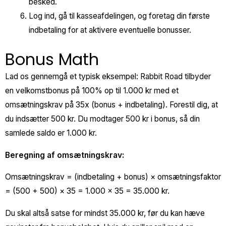
besked.
Log ind, gå til kasseafdelingen, og foretag din første
indbetaling for at aktivere eventuelle bonusser.
Bonus Math
Lad os gennemgå et typisk eksempel: Rabbit Road tilbyder
en velkomstbonus på 100% op til 1.000 kr med et
omsætningskrav på 35x (bonus + indbetaling). Forestil dig, at
du indsætter 500 kr. Du modtager 500 kr i bonus, så din
samlede saldo er 1.000 kr.
Beregning af omsætningskrav:
Omsætningskrav = (indbetaling + bonus) × omsætningsfaktor
= (500 + 500) × 35 = 1.000 × 35 = 35.000 kr.
Du skal altså satse for mindst 35.000 kr, før du kan hæve