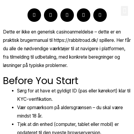
Skip
Me
to
content
Dette er ikke en generisk casinoanmeldelse – dette er en
praktisk brugermanual til
https://rabbitroad.dk/
spillere. Her får
du alle de nødvendige værktøjer til at navigere i platformen,
fra tilmelding til udbetaling, med konkrete beregninger og
løsninger på typiske problemer.
Before You Start
Sørg for at have et gyldigt ID (pas eller kørekort) klar til
KYC-verifikation.
Vær opmærksom på aldersgrænsen – du skal være
mindst 18 år.
Tjek at din enhed (computer, tablet eller mobil) er
opdateret til den nyeste browserversion.