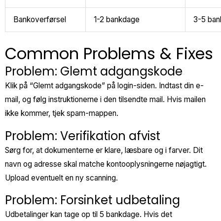
Bankoverførsel
1-2 bankdage
3-5 ba
Common Problems & Fixes
Problem: Glemt adgangskode
Klik på “Glemt adgangskode” på login-siden. Indtast din e-
mail, og følg instruktionerne i den tilsendte mail. Hvis mailen
ikke kommer, tjek spam-mappen.
Problem: Verifikation afvist
Sørg for, at dokumenterne er klare, læsbare og i farver. Dit
navn og adresse skal matche kontooplysningerne nøjagtigt.
Upload eventuelt en ny scanning.
Problem: Forsinket udbetaling
Udbetalinger kan tage op til 5 bankdage. Hvis det