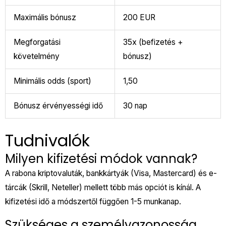
Maximális bónusz
200 EUR
Megforgatási
35x (befizetés +
követelmény
bónusz)
Minimális odds (sport)
1,50
Bónusz érvényességi idő
30 nap
Tudnivalók
Milyen kifizetési módok vannak?
A rabona kriptovaluták, bankkártyák (Visa, Mastercard) és e-
tárcák (Skrill, Neteller) mellett több más opciót is kínál. A
kifizetési idő a módszertől függően 1-5 munkanap.
Szükséges a személyazonosság