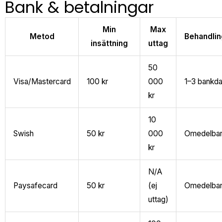
Bank & betalningar
Min
Max
Metod
Behandlin
insättning
uttag
50
Visa/Mastercard
100 kr
000
1–3 bankda
kr
10
Swish
50 kr
000
Omedelbar
kr
N/A
Paysafecard
50 kr
(ej
Omedelbar
uttag)