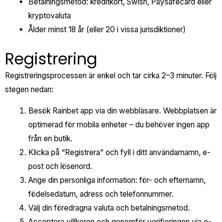
Betalningsmetod: kreditkort, Swish, Paysafecard eller
kryptovaluta
Ålder minst 18 år (eller 20 i vissa jurisdiktioner)
Registrering
Registreringsprocessen är enkel och tar cirka 2–3 minuter. Följ
stegen nedan:
Besök
Rainbet app
via din webbläsare. Webbplatsen är
optimerad för mobila enheter – du behöver ingen app
från en butik.
Klicka på “Registrera” och fyll i ditt användarnamn, e-
post och lösenord.
Ange din personliga information: för- och efternamn,
födelsedatum, adress och telefonnummer.
Välj din föredragna valuta och betalningsmetod.
Acceptera villkoren och genomför verifieringen via e-