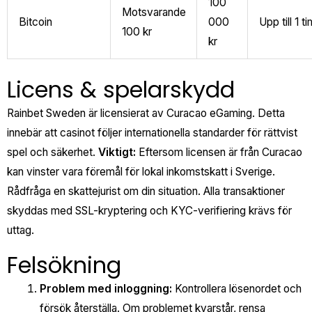
100
Motsvarande
Bitcoin
000
Upp till 1 
100 kr
kr
Licens & spelarskydd
Rainbet Sweden är licensierat av Curacao eGaming. Detta
innebär att casinot följer internationella standarder för rättvist
spel och säkerhet.
Viktigt:
Eftersom licensen är från Curacao
kan vinster vara föremål för lokal inkomstskatt i Sverige.
Rådfråga en skattejurist om din situation. Alla transaktioner
skyddas med SSL-kryptering och KYC-verifiering krävs för
uttag.
Felsökning
Problem med inloggning:
Kontrollera lösenordet och
försök återställa. Om problemet kvarstår, rensa