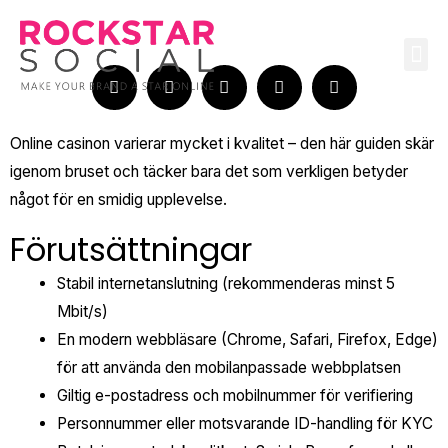
Skip
to
Me
content
Online casinon varierar mycket i kvalitet – den här guiden skär
igenom bruset och täcker bara det som verkligen betyder
något för en smidig upplevelse.
Förutsättningar
Stabil internetanslutning (rekommenderas minst 5
Mbit/s)
En modern webbläsare (Chrome, Safari, Firefox, Edge)
för att använda den mobilanpassade webbplatsen
Giltig e-postadress och mobilnummer för verifiering
Personnummer eller motsvarande ID-handling för KYC