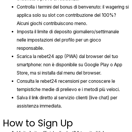
Controlla i termini del bonus di benvenuto: il wagering si
applica solo su slot con contribuzione del 100%?
Alcuni giochi contribuiscono meno.
Imposta il limite di deposito giornaliero/settimanale
nelle impostazioni del profilo per un gioco
responsabile.
Scarica la rebet24 app (PWA) dal browser del tuo
smartphone: non è disponibile su Google Play o App
Store, ma si installa dal menu del browser.
Consulta le rebet24 recensioni per conoscere le
tempistiche medie di prelievo e i metodi più veloci.
Salva il link diretto al servizio clienti (live chat) per
assistenza immediata.
How to Sign Up