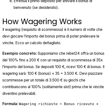
Effettua il primo deposito per attivare il bonus di
benvenuto (se desiderato).
How Wagering Works
Il wagering (requisito di scommessa) è il numero di volte che
devi giocare l’importo del bonus prima di poter prelevare le
vincite. Ecco un calcolo dettagliato.
Esempio concreto:
Supponiamo che rebet24 offra un bonus
del 100% fino a 200 € con un requisito di scommessa di 35x
l’importo del bonus. Se depositi 100 €, ricevi 100 € di bonus. Il
wagering sarà: 100 € (bonus) × 35 = 3.500 €. Devi piazzare
scommesse per un totale di 3.500 € su giochi che
contribuiscono al 100% (solitamente slot) prima che le vincite
diventino prelevabili.
Formula:
Wagering richiesto = Bonus ricevuto ×