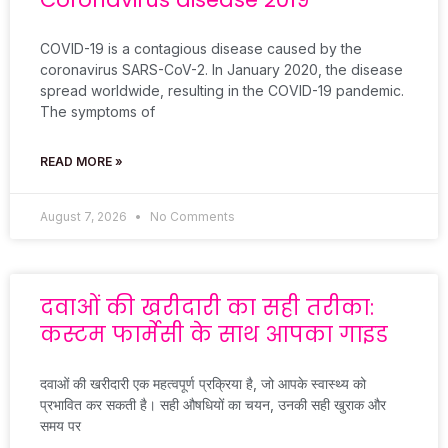
COVID-19 is a contagious disease caused by the
coronavirus SARS-CoV-2. In January 2020, the disease
spread worldwide, resulting in the COVID-19 pandemic.
The symptoms of
READ MORE »
August 7, 2026
No Comments
दवाओं की खरीदारी का सही तरीका:
कस्टम फार्मेसी के साथ आपका गाइड
दवाओं की खरीदारी एक महत्वपूर्ण प्रक्रिया है, जो आपके स्वास्थ्य को
प्रभावित कर सकती है। सही औषधियों का चयन, उनकी सही खुराक और
समय पर