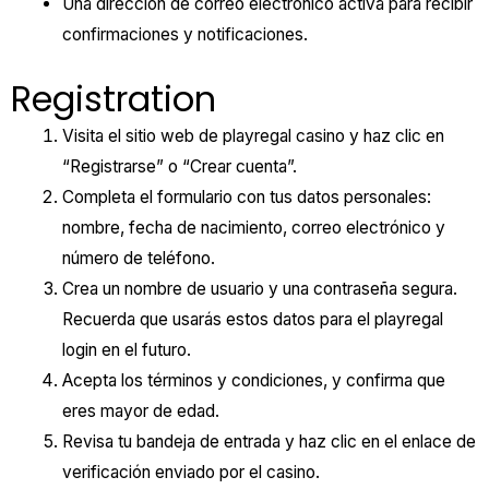
Una dirección de correo electrónico activa para recibir
confirmaciones y notificaciones.
Registration
Visita el sitio web de playregal casino y haz clic en
“Registrarse” o “Crear cuenta”.
Completa el formulario con tus datos personales:
nombre, fecha de nacimiento, correo electrónico y
número de teléfono.
Crea un nombre de usuario y una contraseña segura.
Recuerda que usarás estos datos para el playregal
login en el futuro.
Acepta los términos y condiciones, y confirma que
eres mayor de edad.
Revisa tu bandeja de entrada y haz clic en el enlace de
verificación enviado por el casino.