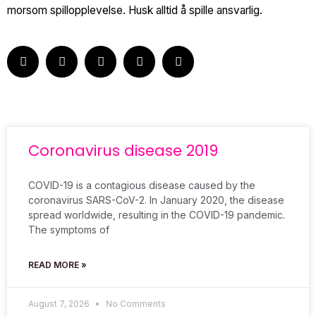
morsom spillopplevelse. Husk alltid å spille ansvarlig.
Coronavirus disease 2019
COVID-19 is a contagious disease caused by the
coronavirus SARS-CoV-2. In January 2020, the disease
spread worldwide, resulting in the COVID-19 pandemic.
The symptoms of
READ MORE »
August 7, 2026
No Comments