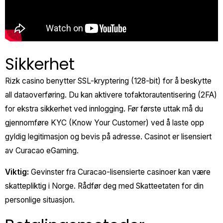
Sikkerhet
Rizk casino benytter SSL-kryptering (128-bit) for å beskytte
all dataoverføring. Du kan aktivere tofaktorautentisering (2FA)
for ekstra sikkerhet ved innlogging. Før første uttak må du
gjennomføre KYC (Know Your Customer) ved å laste opp
gyldig legitimasjon og bevis på adresse. Casinot er lisensiert
av Curacao eGaming.
Viktig:
Gevinster fra Curacao-lisensierte casinoer kan være
skattepliktig i Norge. Rådfør deg med Skatteetaten for din
personlige situasjon.