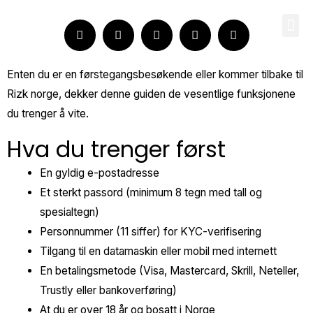
Skip
Me
to
content
Enten du er en førstegangsbesøkende eller kommer tilbake til
Rizk norge
, dekker denne guiden de vesentlige funksjonene
du trenger å vite.
Hva du trenger først
En gyldig e-postadresse
Et sterkt passord (minimum 8 tegn med tall og
spesialtegn)
Personnummer (11 siffer) for KYC-verifisering
Tilgang til en datamaskin eller mobil med internett
En betalingsmetode (Visa, Mastercard, Skrill, Neteller,
Trustly eller bankoverføring)
At du er over 18 år og bosatt i Norge