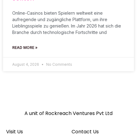
Online-Casinos bieten Spielern weltweit eine
aufregende und zugängliche Plattform, um ihre
Lieblingsspiele zu genießen. Im Jahr 2026 hat sich die
Branche durch technologische Fortschritte und
READ MORE »
August 4, 2026
No Comments
A unit of Rockreach Ventures Pvt Ltd
Visit Us
Contact Us