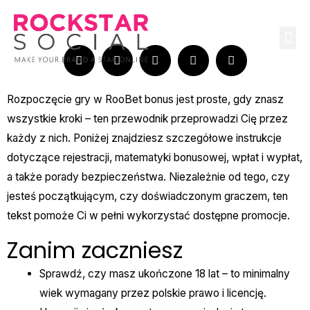
Skip
to
Me
content
Rozpoczęcie gry w
RooBet bonus
jest proste, gdy znasz
wszystkie kroki – ten przewodnik przeprowadzi Cię przez
każdy z nich. Poniżej znajdziesz szczegółowe instrukcje
dotyczące rejestracji, matematyki bonusowej, wpłat i wypłat,
a także porady bezpieczeństwa. Niezależnie od tego, czy
jesteś początkującym, czy doświadczonym graczem, ten
tekst pomoże Ci w pełni wykorzystać dostępne promocje.
Zanim zaczniesz
Sprawdź, czy masz ukończone 18 lat – to minimalny
wiek wymagany przez polskie prawo i licencję.