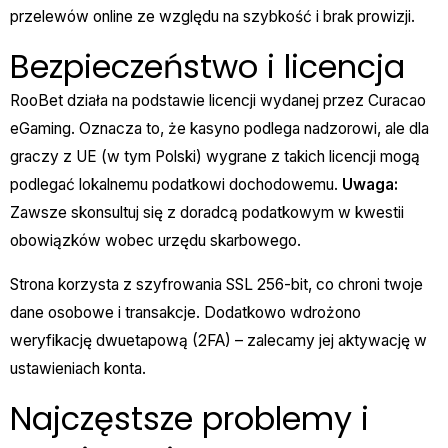
przelewów online ze względu na szybkość i brak prowizji.
Bezpieczeństwo i licencja
RooBet działa na podstawie licencji wydanej przez Curacao
eGaming. Oznacza to, że kasyno podlega nadzorowi, ale dla
graczy z UE (w tym Polski) wygrane z takich licencji mogą
podlegać lokalnemu podatkowi dochodowemu.
Uwaga:
Zawsze skonsultuj się z doradcą podatkowym w kwestii
obowiązków wobec urzędu skarbowego.
Strona korzysta z szyfrowania SSL 256-bit, co chroni twoje
dane osobowe i transakcje. Dodatkowo wdrożono
weryfikację dwuetapową (2FA) – zalecamy jej aktywację w
ustawieniach konta.
Najczęstsze problemy i