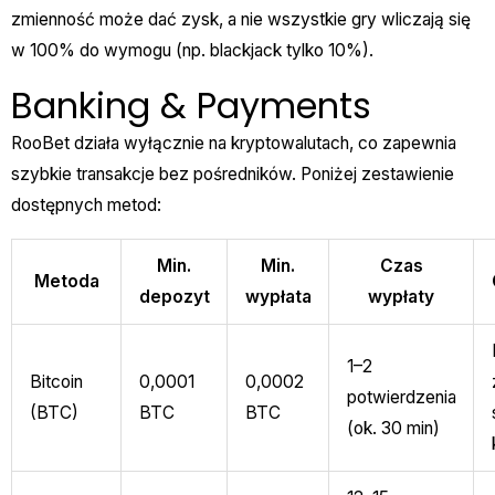
zmienność może dać zysk, a nie wszystkie gry wliczają się
w 100% do wymogu (np. blackjack tylko 10%).
Banking & Payments
RooBet działa wyłącznie na kryptowalutach, co zapewnia
szybkie transakcje bez pośredników. Poniżej zestawienie
dostępnych metod:
Min.
Min.
Czas
Metoda
depozyt
wypłata
wypłaty
1–2
Bitcoin
0,0001
0,0002
potwierdzenia
(BTC)
BTC
BTC
(ok. 30 min)