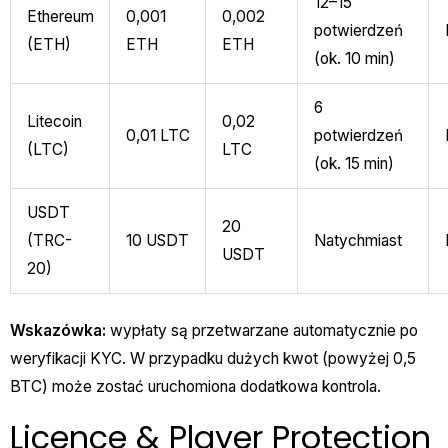
12–15
Ethereum
0,001
0,002
potwierdzeń
(ETH)
ETH
ETH
(ok. 10 min)
6
Litecoin
0,02
0,01 LTC
potwierdzeń
(LTC)
LTC
(ok. 15 min)
USDT
20
(TRC-
10 USDT
Natychmiast
USDT
20)
Wskazówka:
wypłaty są przetwarzane automatycznie po
weryfikacji KYC. W przypadku dużych kwot (powyżej 0,5
BTC) może zostać uruchomiona dodatkowa kontrola.
Licence & Player Protection