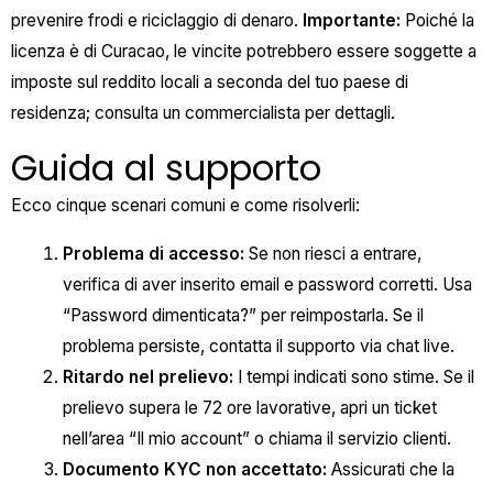
prevenire frodi e riciclaggio di denaro.
Importante:
Poiché la
licenza è di Curacao, le vincite potrebbero essere soggette a
imposte sul reddito locali a seconda del tuo paese di
residenza; consulta un commercialista per dettagli.
Guida al supporto
Ecco cinque scenari comuni e come risolverli:
Problema di accesso:
Se non riesci a entrare,
verifica di aver inserito email e password corretti. Usa
“Password dimenticata?” per reimpostarla. Se il
problema persiste, contatta il supporto via chat live.
Ritardo nel prelievo:
I tempi indicati sono stime. Se il
prelievo supera le 72 ore lavorative, apri un ticket
nell’area “Il mio account” o chiama il servizio clienti.
Documento KYC non accettato:
Assicurati che la