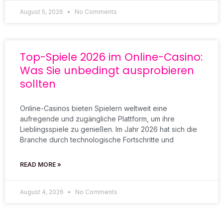
August 5, 2026
No Comments
Top-Spiele 2026 im Online-Casino:
Was Sie unbedingt ausprobieren
sollten
Online-Casinos bieten Spielern weltweit eine
aufregende und zugängliche Plattform, um ihre
Lieblingsspiele zu genießen. Im Jahr 2026 hat sich die
Branche durch technologische Fortschritte und
READ MORE »
August 4, 2026
No Comments