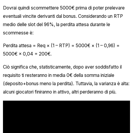
Dovrai quindi scommettere 5000€ prima di poter prelevare
eventuali vincite derivanti dal bonus. Considerando un RTP
medio delle slot del 96%, la perdita attesa durante le
scommesse è:
Perdita attesa = Req × (1 – RTP) = 5000€ × (1 – 0,96) =
5000€ × 0,04 = 200€.
Ciò significa che, statisticamente, dopo aver soddisfatto il
requisito ti resteranno in media 0€ della somma iniziale
(deposito+bonus meno la perdita). Tuttavia, la varianza è alta:
alcuni giocatori finiranno in attivo, altri perderanno di più.