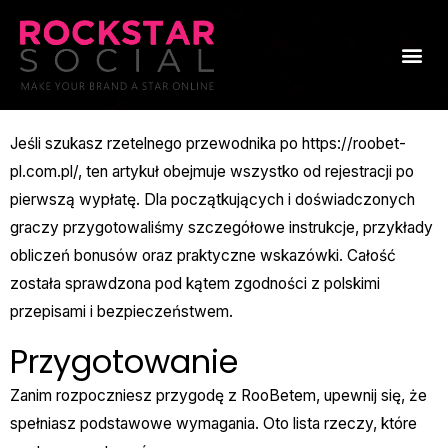
Skip
to
Me
content
Jeśli szukasz rzetelnego przewodnika po
https://roobet-
pl.com.pl/
, ten artykuł obejmuje wszystko od rejestracji po
pierwszą wypłatę. Dla początkujących i doświadczonych
graczy przygotowaliśmy szczegółowe instrukcje, przykłady
obliczeń bonusów oraz praktyczne wskazówki. Całość
została sprawdzona pod kątem zgodności z polskimi
przepisami i bezpieczeństwem.
Przygotowanie
Zanim rozpoczniesz przygodę z RooBetem, upewnij się, że
spełniasz podstawowe wymagania. Oto lista rzeczy, które