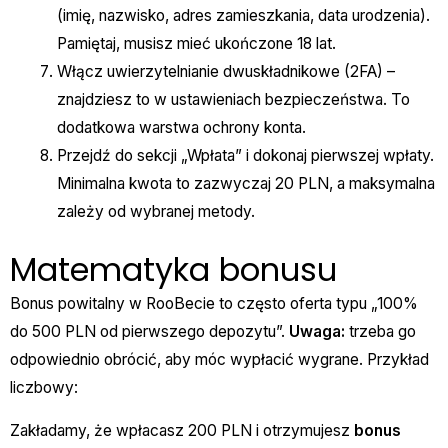
(imię, nazwisko, adres zamieszkania, data urodzenia).
Pamiętaj, musisz mieć ukończone 18 lat.
Włącz uwierzytelnianie dwuskładnikowe (2FA) –
znajdziesz to w ustawieniach bezpieczeństwa. To
dodatkowa warstwa ochrony konta.
Przejdź do sekcji „Wpłata” i dokonaj pierwszej wpłaty.
Minimalna kwota to zazwyczaj 20 PLN, a maksymalna
zależy od wybranej metody.
Matematyka bonusu
Bonus powitalny w RooBecie to często oferta typu „100%
do 500 PLN od pierwszego depozytu”.
Uwaga:
trzeba go
odpowiednio obrócić, aby móc wypłacić wygrane.
Przykład
liczbowy
:
Zakładamy, że wpłacasz 200 PLN i otrzymujesz
bonus