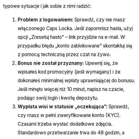
typowe sytuacje i jak sobie z nimi radzić:
Problem z logowaniem:
Sprawdź, czy nie masz
włączonego Caps Locka. Jeśli zapomnisz hasła, użyj
opcji „Zresetuj hasło” – link przyjdzie na e-mail. W
przypadku błędu „konto zablokowane” skontaktuj się
z pomocą techniczną przez czat na żywo.
Bonus nie został przyznany:
Upewnij się, że
wpisałeś kod promocyjny (jeśli wymagany) i że
dokonałeś minimalnej wpłaty uprawniającej do bonusu.
Jeśli minęło więcej niż 10 minut, napisz na czacie,
podając swój login i kwotę depozytu.
Wypłata wisi w statusie „oczekująca”:
Sprawdź,
czy masz w pełni zweryfikowane konto (KYC).
Czasami trzeba wysłać dodatkowe zdjęcia.
Standardowo przetwarzanie trwa do 48 godzin, a