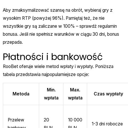
Aby zmaksymalizować szansę na obrót, wybieraj gry z
wysokim RTP (powyżej 96%). Pamiętaj też, że nie
wszystkie gry są zaliczane w 100% – sprawdź regulamin
bonusa. Jeśli nie spełnisz warunków w ciągu 30 dni, bonus
przepada.
Płatności i bankowość
RooBet oferuje wiele metod wpłaty i wypłaty. Poniższa
tabela przedstawia najpopularniejsze opcje:
Min.
Max.
Metoda
Czas wypłaty
wpłata
wpłata
Przelew
20
10 000
1-3 dni robocze
bankowy
PLN
PLN