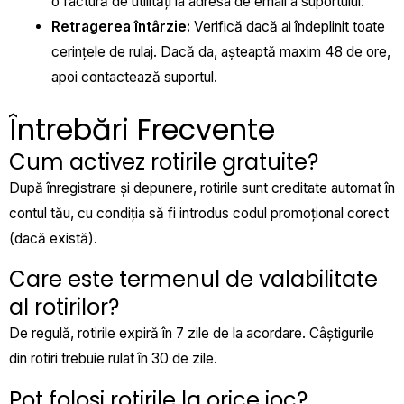
o factură de utilități la adresa de email a suportului.
Retragerea întârzie:
Verifică dacă ai îndeplinit toate
cerințele de rulaj. Dacă da, așteaptă maxim 48 de ore,
apoi contactează suportul.
Întrebări Frecvente
Cum activez rotirile gratuite?
După înregistrare și depunere, rotirile sunt creditate automat în
contul tău, cu condiția să fi introdus codul promoțional corect
(dacă există).
Care este termenul de valabilitate
al rotirilor?
De regulă, rotirile expiră în 7 zile de la acordare. Câștigurile
din rotiri trebuie rulat în 30 de zile.
Pot folosi rotirile la orice joc?