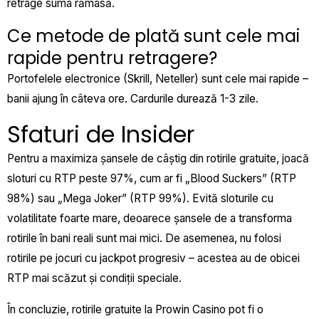
retrage suma rămasă.
Ce metode de plată sunt cele mai
rapide pentru retragere?
Portofelele electronice (Skrill, Neteller) sunt cele mai rapide –
banii ajung în câteva ore. Cardurile durează 1-3 zile.
Sfaturi de Insider
Pentru a maximiza șansele de câștig din rotirile gratuite, joacă
sloturi cu RTP peste 97%, cum ar fi „Blood Suckers” (RTP
98%) sau „Mega Joker” (RTP 99%). Evită sloturile cu
volatilitate foarte mare, deoarece șansele de a transforma
rotirile în bani reali sunt mai mici. De asemenea, nu folosi
rotirile pe jocuri cu jackpot progresiv – acestea au de obicei
RTP mai scăzut și condiții speciale.
În concluzie, rotirile gratuite la Prowin Casino pot fi o