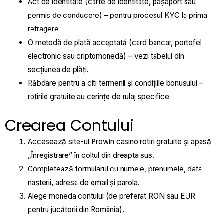
Act de identitate (carte de identitate, pașaport sau
permis de conducere) – pentru procesul KYC la prima
retragere.
O metodă de plată acceptată (card bancar, portofel
electronic sau criptomonedă) – vezi tabelul din
secțiunea de plăți.
Răbdare pentru a citi termenii și condițiile bonusului –
rotirile gratuite au cerințe de rulaj specifice.
Crearea Contului
Accesează site-ul
Prowin casino rotiri gratuite
și apasă
„Înregistrare” în colțul din dreapta sus.
Completează formularul cu numele, prenumele, data
nașterii, adresa de email și parola.
Alege moneda contului (de preferat RON sau EUR
pentru jucătorii din România).