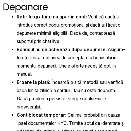
Depanare
Rotirile gratuite nu apar în cont:
Verifică dacă ai
introdus corect codul promoțional și dacă ai făcut o
depunere minimă eligibilă. Dacă da, contactează
suportul prin chat live.
Bonusul nu se activează după depunere:
Asigură-
te că ai bifat opțiunea de acceptare a bonusului în
momentul depunerii. Unele oferte necesită opt-in
manual.
Eroare la plată:
Încearcă o altă metodă sau verifică
dacă limita zilnică a cardului tău nu este depășită.
Dacă problema persistă, șterge cookie-urile
browserului.
Cont blocat temporar:
Cel mai probabil din cauza
lipsei documentelor KYC. Trimite actul de identitate și