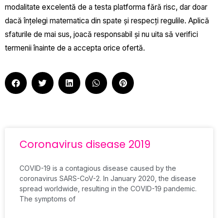
modalitate excelentă de a testa platforma fără risc, dar doar
dacă înțelegi matematica din spate și respecți regulile. Aplică
sfaturile de mai sus, joacă responsabil și nu uita să verifici
termenii înainte de a accepta orice ofertă.
Coronavirus disease 2019
COVID-19 is a contagious disease caused by the
coronavirus SARS-CoV-2. In January 2020, the disease
spread worldwide, resulting in the COVID-19 pandemic.
The symptoms of