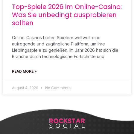
Top-Spiele 2026 im Online-Casino:
Was Sie unbedingt ausprobieren
sollten
Online-Casinos bieten Spielern weltweit eine
aufregende und zugängliche Plattform, um ihre
Lieblingsspiele zu genießen. Im Jahr 2026 hat sich die
Branche durch technologische Fortschritte und
READ MORE »
August 4, 2026
No Comments