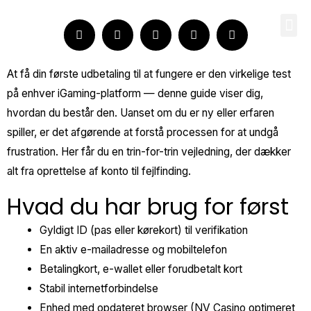
Skip
Me
to
content
At få din første udbetaling til at fungere er den virkelige test
på enhver iGaming-platform — denne guide viser dig,
hvordan du består den. Uanset om du er ny eller erfaren
spiller, er det afgørende at forstå processen for at undgå
frustration. Her får du en trin-for-trin vejledning, der dækker
alt fra oprettelse af konto til fejlfinding.
Hvad du har brug for først
Gyldigt ID (pas eller kørekort) til verifikation
En aktiv e-mailadresse og mobiltelefon
Betalingkort, e-wallet eller forudbetalt kort
Stabil internetforbindelse
Enhed med opdateret browser (NV Casino optimeret