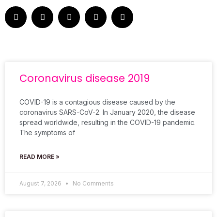
Coronavirus disease 2019
COVID-19 is a contagious disease caused by the
coronavirus SARS-CoV-2. In January 2020, the disease
spread worldwide, resulting in the COVID-19 pandemic.
The symptoms of
READ MORE »
August 7, 2026
No Comments