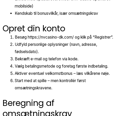
mobilside)
Kendskab til bonusvilkår, især omsætningskrav
Opret din konto
Besøg
https://nvcasino-dk.com/
og klik på “Registrer”.
Udfyld personlige oplysninger (navn, adresse,
fødselsdato).
Bekræft e-mail og telefon via kode.
Vælg betalingsmetode og foretag første indbetaling.
Aktiver eventuel velkomstbonus – læs vilkårene nøje.
Start med at spille – men kontrollér først
omsætningskravene.
Beregning af
omsætningskrav