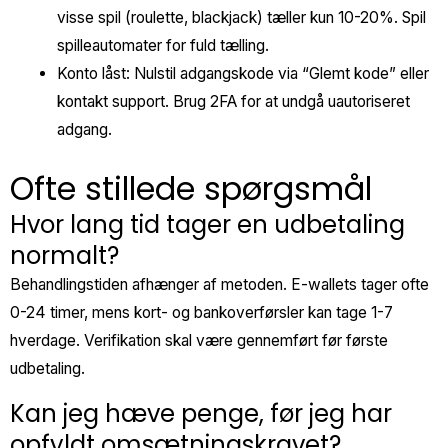
visse spil (roulette, blackjack) tæller kun 10-20%. Spil
spilleautomater for fuld tælling.
Konto låst: Nulstil adgangskode via “Glemt kode” eller
kontakt support. Brug 2FA for at undgå uautoriseret
adgang.
Ofte stillede spørgsmål
Hvor lang tid tager en udbetaling
normalt?
Behandlingstiden afhænger af metoden. E-wallets tager ofte
0-24 timer, mens kort- og bankoverførsler kan tage 1-7
hverdage. Verifikation skal være gennemført før første
udbetaling.
Kan jeg hæve penge, før jeg har
opfyldt omsætningskravet?