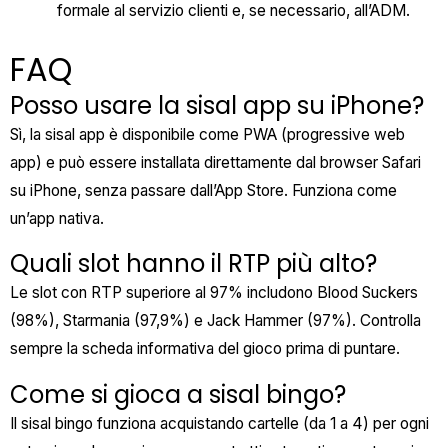
formale al servizio clienti e, se necessario, all’ADM.
FAQ
Posso usare la sisal app su iPhone?
Sì, la sisal app è disponibile come PWA (progressive web
app) e può essere installata direttamente dal browser Safari
su iPhone, senza passare dall’App Store. Funziona come
un’app nativa.
Quali slot hanno il RTP più alto?
Le slot con RTP superiore al 97% includono Blood Suckers
(98%), Starmania (97,9%) e Jack Hammer (97%). Controlla
sempre la scheda informativa del gioco prima di puntare.
Come si gioca a sisal bingo?
Il sisal bingo funziona acquistando cartelle (da 1 a 4) per ogni