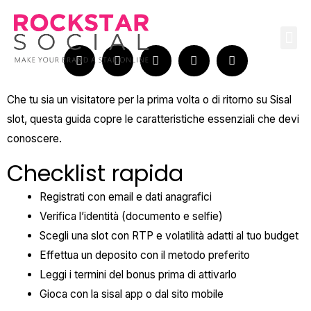
Skip
to
Me
content
Che tu sia un visitatore per la prima volta o di ritorno su
Sisal
slot
, questa guida copre le caratteristiche essenziali che devi
conoscere.
Checklist rapida
Registrati con email e dati anagrafici
Verifica l’identità (documento e selfie)
Scegli una slot con RTP e volatilità adatti al tuo budget
Effettua un deposito con il metodo preferito
Leggi i termini del bonus prima di attivarlo
Gioca con la sisal app o dal sito mobile