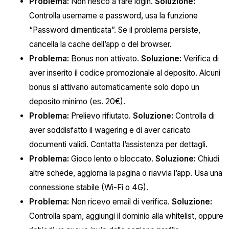
Problema:
Non riesco a fare login.
Soluzione:
Controlla username e password, usa la funzione
“Password dimenticata”. Se il problema persiste,
cancella la cache dell’app o del browser.
Problema:
Bonus non attivato.
Soluzione:
Verifica di
aver inserito il codice promozionale al deposito. Alcuni
bonus si attivano automaticamente solo dopo un
deposito minimo (es. 20€).
Problema:
Prelievo rifiutato.
Soluzione:
Controlla di
aver soddisfatto il wagering e di aver caricato
documenti validi. Contatta l’assistenza per dettagli.
Problema:
Gioco lento o bloccato.
Soluzione:
Chiudi
altre schede, aggiorna la pagina o riavvia l’app. Usa una
connessione stabile (Wi-Fi o 4G).
Problema:
Non ricevo email di verifica.
Soluzione:
Controlla spam, aggiungi il dominio alla whitelist, oppure