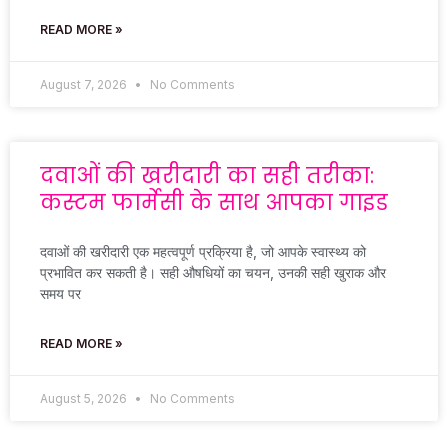
READ MORE »
August 7, 2026
No Comments
दवाओं की खरीदारी का सही तरीका:
कस्टम फार्मेसी के साथ आपका गाइड
दवाओं की खरीदारी एक महत्वपूर्ण प्रक्रिया है, जो आपके स्वास्थ्य को
प्रभावित कर सकती है। सही औषधियों का चयन, उनकी सही खुराक और
समय पर
READ MORE »
August 5, 2026
No Comments