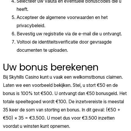
Selecteer uw valuta en eventuele bonuscodes die u
heeft.
Accepteer de algemene voorwaarden en het
privacybeleid.
Bevestig uw registratie via de e-mail die u ontvangt.
Voltooi de identiteitsverificatie door gevraagde
documenten te uploaden.
Uw bonus berekenen
Bij Skyhills Casino kunt u vaak een welkomstbonus claimen.
Laten we een voorbeeld bekijken. Stel, u stort €50 en de
bonus is 100% tot €500. U ontvangt dan €50 bonusgeld. Het
totale speeltegoed wordt €100. De inzetvereiste is meestal
35 keer de som van storting en bonus. In dit geval: (€50 +
€50) × 35 = €3.500. U moet dus voor €3.500 inzetten
voordat u winsten kunt opnemen.