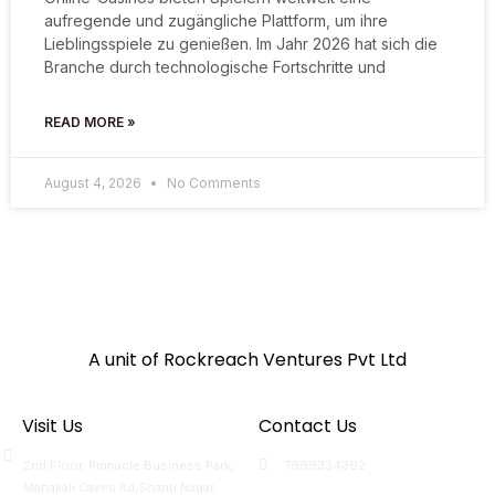
aufregende und zugängliche Plattform, um ihre
Lieblingsspiele zu genießen. Im Jahr 2026 hat sich die
Branche durch technologische Fortschritte und
READ MORE »
August 4, 2026
No Comments
A unit of Rockreach Ventures Pvt Ltd
Visit Us
Contact Us
2nd Floor, Pinnacle Business Park,
7999334392
Mahakali Caves Rd,Shanti Nagar,
7000743870