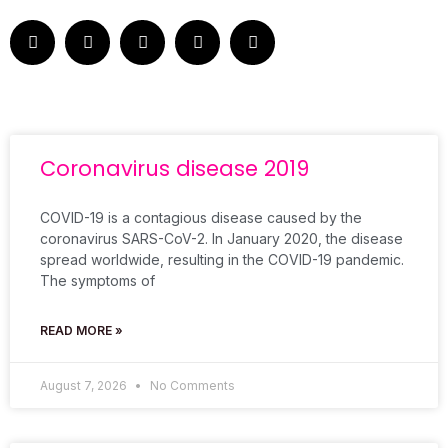
Coronavirus disease 2019
COVID-19 is a contagious disease caused by the
coronavirus SARS-CoV-2. In January 2020, the disease
spread worldwide, resulting in the COVID-19 pandemic.
The symptoms of
READ MORE »
August 7, 2026
No Comments