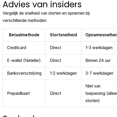
Advies van insiders
Vergelijk de snelheid van storten en opnemen bij
verschillende methoden:
Betaalmethode
Stortsnelheid
Opnamesnelhei
Creditcard
Direct
1-3 werkdagen
E-wallet (Neteller)
Direct
Binnen 24 uur
Bankoverschrijving
1-2 werkdagen
3-7 werkdagen
Niet van
Prepaidkaart
Direct
toepassing (allee
storten)