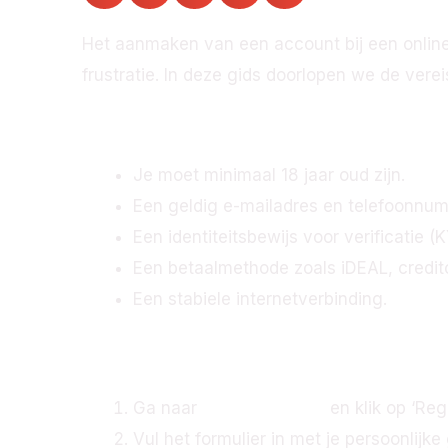
Het aanmaken van een account bij een online 
frustratie. In deze gids doorlopen we de verei
Vereisten
Je moet minimaal 18 jaar oud zijn.
Een geldig e-mailadres en telefoonnu
Een identiteitsbewijs voor verificatie 
Een betaalmethode zoals iDEAL, creditc
Een stabiele internetverbinding.
Registratie
Ga naar
Skyhills betting
en klik op ‘Regi
Vul het formulier in met je persoonlij