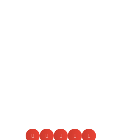
Skip
to
content
Skyhills ca
account a