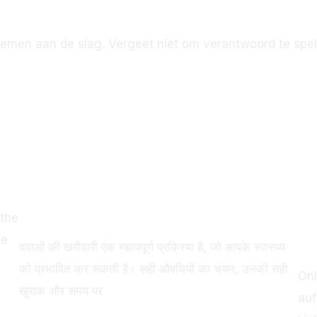
emen aan de slag. Vergeet niet om verantwoord te spelen
दवाओं की खरीदारी का सही
T
तरीका: कस्टम फार्मेसी के
O
साथ आपका गाइड
u
 the
he
s
दवाओं की खरीदारी एक महत्वपूर्ण प्रक्रिया है, जो आपके स्वास्थ्य
को प्रभावित कर सकती है। सही औषधियों का चयन, उनकी सही
Onl
खुराक और समय पर
auf