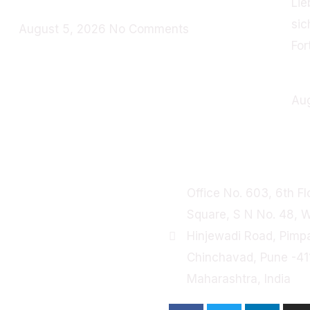
Lie
Read More »
sic
August 5, 2026
No Comments
For
Re
Au
Visit Us
Ventures
Office No. 603, 6th Fl
Square, S N No. 48, 
Hinjewadi Road, Pimpa
Chinchavad, Pune -41
Maharashtra, India