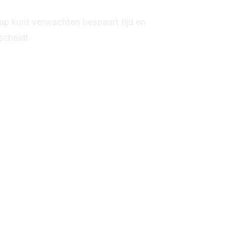
tap kunt verwachten bespaart tijd en
scheidt.