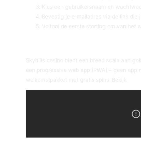
Kies een gebruikersnaam en wachtwoo
Bevestig je e-mailadres via de link die 
Voltooi de eerste storting om van het 
Wat maakt het bij
Skyhills casino biedt een breed scala aan gokk
een progressive web app (PWA) – geen app n
welkomstpakket met gratis spins. Bekijk