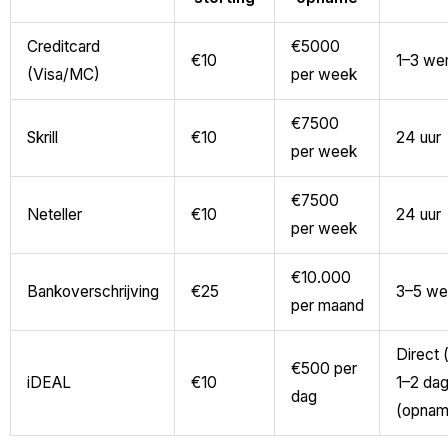
Creditcard
€5000
€10
1–3 we
(Visa/MC)
per week
€7500
Skrill
€10
24 uur
per week
€7500
Neteller
€10
24 uur
per week
€10.000
Bankoverschrijving
€25
3–5 we
per maand
Direct (
€500 per
iDEAL
€10
1–2 da
dag
(opnam