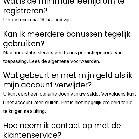
Wat is de minimale leeftijd om te
registreren?
U moet minimaal 18 jaar oud zijn.
Kan ik meerdere bonussen tegelijk
gebruiken?
Nee, meestal is slechts één bonus per actieperiode van
toepassing. Lees de algemene voorwaarden.
Wat gebeurt er met mijn geld als ik
mijn account verwijder?
U kunt eerst een opname doen van uw saldo. Vervolgens kunt
u het account laten sluiten. Het is niet mogelijk om geld terug
te krijgen na sluiting.
Hoe neem ik contact op met de
klantenservice?