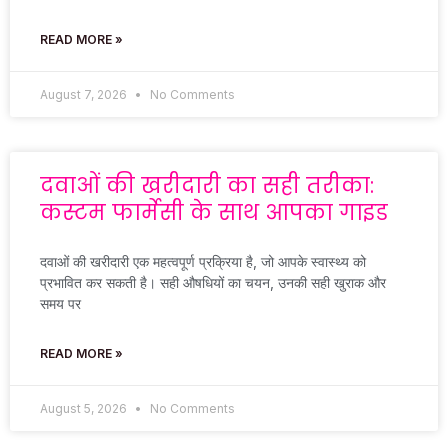
READ MORE »
August 7, 2026
No Comments
दवाओं की खरीदारी का सही तरीका:
कस्टम फार्मेसी के साथ आपका गाइड
दवाओं की खरीदारी एक महत्वपूर्ण प्रक्रिया है, जो आपके स्वास्थ्य को
प्रभावित कर सकती है। सही औषधियों का चयन, उनकी सही खुराक और
समय पर
READ MORE »
August 5, 2026
No Comments