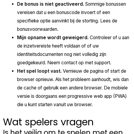
De bonus is niet geactiveerd.
Sommige bonussen
vereisen dat u een bonuscode invoert of een
specifieke optie aanvinkt bij de storting. Lees de
bonusvoorwaarden.
Mijn opname wordt geweigerd.
Controleer of u aan
de inzetvereiste heeft voldaan of of uw
identiteitsdocumenten nog niet volledig zijn
goedgekeurd. Neem contact op met support.
Het spel loopt vast.
Vernieuw de pagina of start de
browser opnieuw. Als het probleem aanhoudt, wis dan
de cache of gebruik een andere browser. De mobiele
versie is doorgaans een progressive web app (PWA)
die u kunt starten vanuit uw browser.
Wat spelers vragen
Is het veilig om te spelen met een