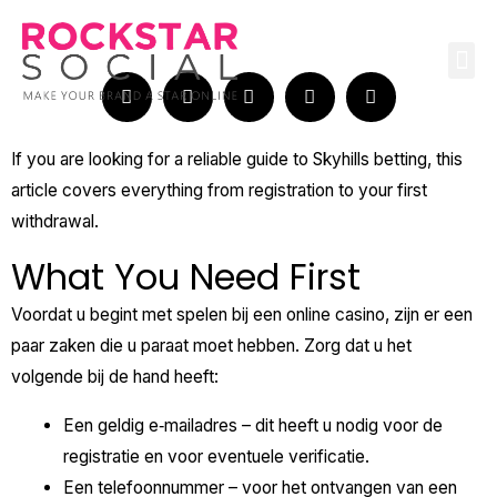
Skip
to
Me
content
If you are looking for a reliable guide to
Skyhills betting
, this
article covers everything from registration to your first
withdrawal.
What You Need First
Voordat u begint met spelen bij een online casino, zijn er een
paar zaken die u paraat moet hebben. Zorg dat u het
volgende bij de hand heeft:
Een geldig e‑mailadres – dit heeft u nodig voor de
registratie en voor eventuele verificatie.
Een telefoonnummer – voor het ontvangen van een