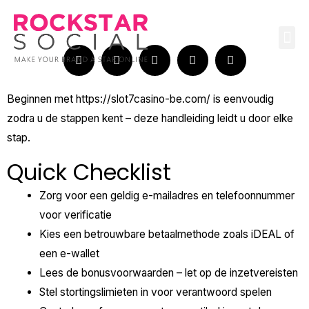
Skip
to
Me
content
Beginnen met
https://slot7casino-be.com/
is eenvoudig
zodra u de stappen kent – deze handleiding leidt u door elke
stap.
Quick Checklist
Zorg voor een geldig e-mailadres en telefoonnummer
voor verificatie
Kies een betrouwbare betaalmethode zoals iDEAL of
een e-wallet
Lees de bonusvoorwaarden – let op de inzetvereisten
Stel stortingslimieten in voor verantwoord spelen