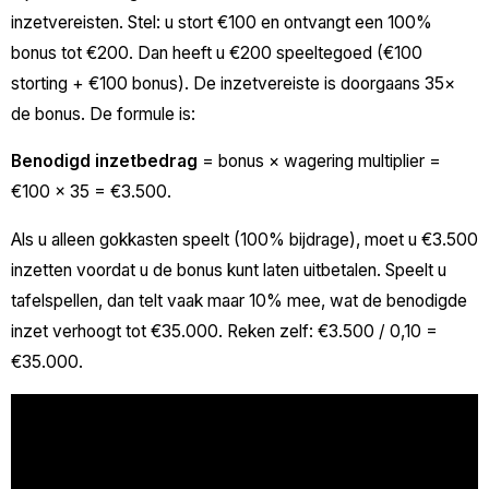
inzetvereisten. Stel: u stort €100 en ontvangt een 100%
bonus tot €200. Dan heeft u €200 speeltegoed (€100
storting + €100 bonus). De inzetvereiste is doorgaans 35×
de bonus. De formule is:
Benodigd inzetbedrag
= bonus × wagering multiplier =
€100 × 35 = €3.500.
Als u alleen gokkasten speelt (100% bijdrage), moet u €3.500
inzetten voordat u de bonus kunt laten uitbetalen. Speelt u
tafelspellen, dan telt vaak maar 10% mee, wat de benodigde
inzet verhoogt tot €35.000. Reken zelf: €3.500 / 0,10 =
€35.000.