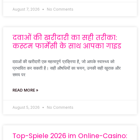
August 7, 2026
No Comments
दवाओं की खरीदारी का सही तरीका:
कस्टम फार्मेसी के साथ आपका गाइड
दवाओं की खरीदारी एक महत्वपूर्ण प्रक्रिया है, जो आपके स्वास्थ्य को
प्रभावित कर सकती है। सही औषधियों का चयन, उनकी सही खुराक और
समय पर
READ MORE »
August 5, 2026
No Comments
Top-Spiele 2026 im Online-Casino: