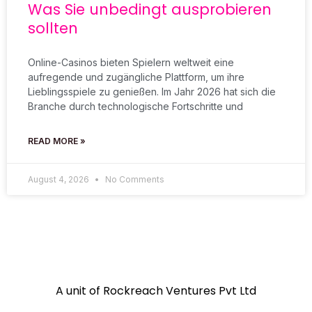
Was Sie unbedingt ausprobieren
sollten
Online-Casinos bieten Spielern weltweit eine
aufregende und zugängliche Plattform, um ihre
Lieblingsspiele zu genießen. Im Jahr 2026 hat sich die
Branche durch technologische Fortschritte und
READ MORE »
August 4, 2026
No Comments
A unit of Rockreach Ventures Pvt Ltd