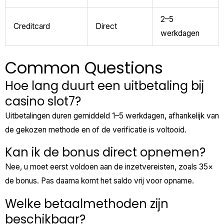
2–5
Creditcard
Direct
werkdagen
Common Questions
Hoe lang duurt een uitbetaling bij
casino slot7?
Uitbetalingen duren gemiddeld 1–5 werkdagen, afhankelijk van
de gekozen methode en of de verificatie is voltooid.
Kan ik de bonus direct opnemen?
Nee, u moet eerst voldoen aan de inzetvereisten, zoals 35×
de bonus. Pas daarna komt het saldo vrij voor opname.
Welke betaalmethoden zijn
beschikbaar?