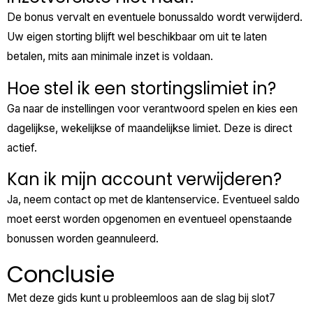
De bonus vervalt en eventuele bonussaldo wordt verwijderd.
Uw eigen storting blijft wel beschikbaar om uit te laten
betalen, mits aan minimale inzet is voldaan.
Hoe stel ik een stortingslimiet in?
Ga naar de instellingen voor verantwoord spelen en kies een
dagelijkse, wekelijkse of maandelijkse limiet. Deze is direct
actief.
Kan ik mijn account verwijderen?
Ja, neem contact op met de klantenservice. Eventueel saldo
moet eerst worden opgenomen en eventueel openstaande
bonussen worden geannuleerd.
Conclusie
Met deze gids kunt u probleemloos aan de slag bij slot7