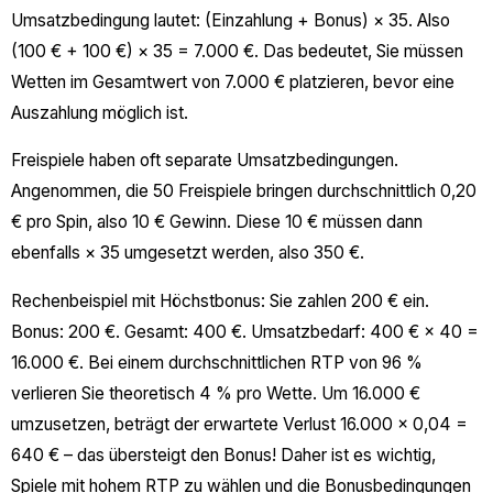
Umsatzbedingung lautet: (Einzahlung + Bonus) × 35. Also
(100 € + 100 €) × 35 = 7.000 €. Das bedeutet, Sie müssen
Wetten im Gesamtwert von 7.000 € platzieren, bevor eine
Auszahlung möglich ist.
Freispiele haben oft separate Umsatzbedingungen.
Angenommen, die 50 Freispiele bringen durchschnittlich 0,20
€ pro Spin, also 10 € Gewinn. Diese 10 € müssen dann
ebenfalls × 35 umgesetzt werden, also 350 €.
Rechenbeispiel mit Höchstbonus: Sie zahlen 200 € ein.
Bonus: 200 €. Gesamt: 400 €. Umsatzbedarf: 400 € × 40 =
16.000 €. Bei einem durchschnittlichen RTP von 96 %
verlieren Sie theoretisch 4 % pro Wette. Um 16.000 €
umzusetzen, beträgt der erwartete Verlust 16.000 × 0,04 =
640 € – das übersteigt den Bonus! Daher ist es wichtig,
Spiele mit hohem RTP zu wählen und die Bonusbedingungen