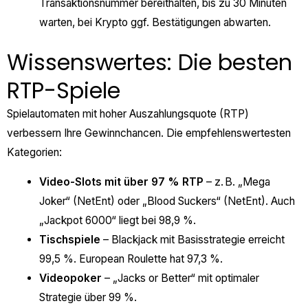
Transaktionsnummer bereithalten, bis zu 30 Minuten
warten, bei Krypto ggf. Bestätigungen abwarten.
Wissenswertes: Die besten
RTP-Spiele
Spielautomaten mit hoher Auszahlungsquote (RTP)
verbessern Ihre Gewinnchancen. Die empfehlenswertesten
Kategorien:
Video-Slots mit über 97 % RTP
– z. B. „Mega
Joker“ (NetEnt) oder „Blood Suckers“ (NetEnt). Auch
„Jackpot 6000“ liegt bei 98,9 %.
Tischspiele
– Blackjack mit Basisstrategie erreicht
99,5 %. European Roulette hat 97,3 %.
Videopoker
– „Jacks or Better“ mit optimaler
Strategie über 99 %.