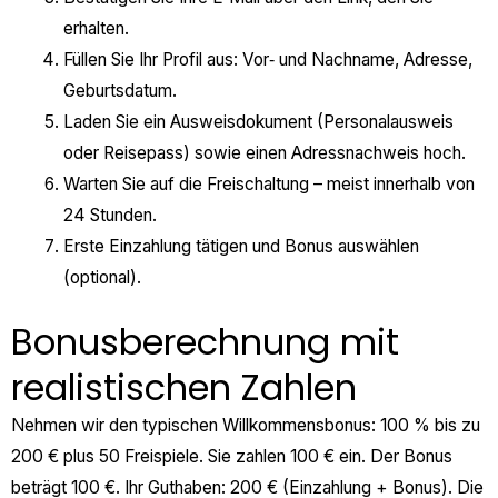
erhalten.
Füllen Sie Ihr Profil aus: Vor‑ und Nachname, Adresse,
Geburtsdatum.
Laden Sie ein Ausweisdokument (Personalausweis
oder Reisepass) sowie einen Adressnachweis hoch.
Warten Sie auf die Freischaltung – meist innerhalb von
24 Stunden.
Erste Einzahlung tätigen und Bonus auswählen
(optional).
Bonusberechnung mit
realistischen Zahlen
Nehmen wir den typischen Willkommensbonus: 100 % bis zu
200 € plus 50 Freispiele. Sie zahlen 100 € ein. Der Bonus
beträgt 100 €. Ihr Guthaben: 200 € (Einzahlung + Bonus). Die