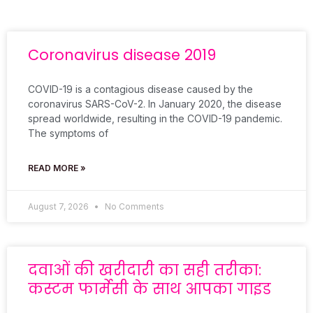
Coronavirus disease 2019
COVID-19 is a contagious disease caused by the
coronavirus SARS-CoV-2. In January 2020, the disease
spread worldwide, resulting in the COVID-19 pandemic.
The symptoms of
READ MORE »
August 7, 2026
No Comments
दवाओं की खरीदारी का सही तरीका:
कस्टम फार्मेसी के साथ आपका गाइड