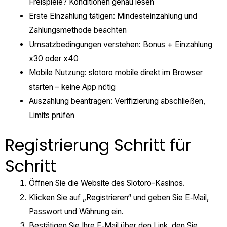
Freispiele? Konditionen genau lesen
Erste Einzahlung tätigen: Mindesteinzahlung und
Zahlungsmethode beachten
Umsatzbedingungen verstehen: Bonus + Einzahlung
x30 oder x40
Mobile Nutzung: slotoro mobile direkt im Browser
starten – keine App nötig
Auszahlung beantragen: Verifizierung abschließen,
Limits prüfen
Registrierung Schritt für
Schritt
Öffnen Sie die Website des Slotoro-Kasinos.
Klicken Sie auf „Registrieren“ und geben Sie E‑Mail,
Passwort und Währung ein.
Bestätigen Sie Ihre E‑Mail über den Link, den Sie