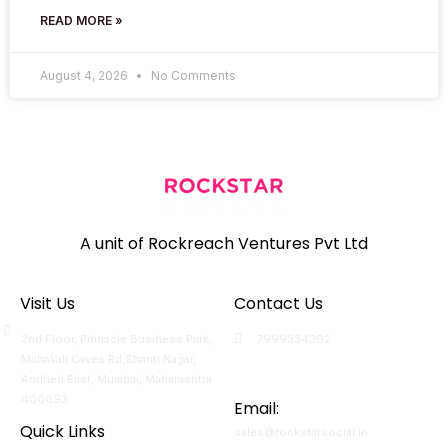
READ MORE »
August 4, 2026
No Comments
A unit of Rockreach Ventures Pvt Ltd
Visit Us
Contact Us
2nd Floor, Pinnacle Business Park,
7999334392
Mahakali Caves Rd,Shanti Nagar,
7000743870
Andheri East, Mumbai, Maharashtra
400093
Email:
Quick Links
sales@rockstarsocial.in