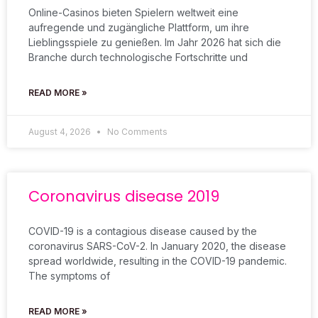
Online-Casinos bieten Spielern weltweit eine
aufregende und zugängliche Plattform, um ihre
Lieblingsspiele zu genießen. Im Jahr 2026 hat sich die
Branche durch technologische Fortschritte und
READ MORE »
August 4, 2026
No Comments
Coronavirus disease 2019
COVID-19 is a contagious disease caused by the
coronavirus SARS-CoV-2. In January 2020, the disease
spread worldwide, resulting in the COVID-19 pandemic.
The symptoms of
READ MORE »