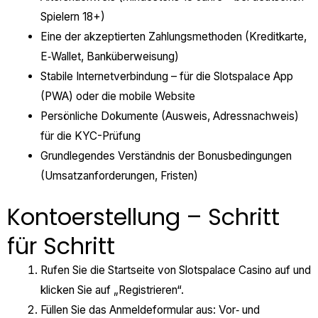
Spielern 18+)
Eine der akzeptierten Zahlungsmethoden (Kreditkarte,
E‑Wallet, Banküberweisung)
Stabile Internetverbindung – für die Slotspalace App
(PWA) oder die mobile Website
Persönliche Dokumente (Ausweis, Adressnachweis)
für die KYC-Prüfung
Grundlegendes Verständnis der Bonusbedingungen
(Umsatzanforderungen, Fristen)
Kontoerstellung – Schritt
für Schritt
Rufen Sie die Startseite von Slotspalace Casino auf und
klicken Sie auf „Registrieren“.
Füllen Sie das Anmeldeformular aus: Vor‑ und