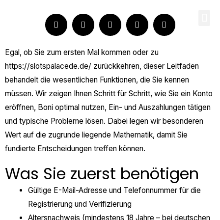
Skip
Me
to
content
Egal, ob Sie zum ersten Mal kommen oder zu
https://slotspalacede.de/
zurückkehren, dieser Leitfaden
behandelt die wesentlichen Funktionen, die Sie kennen
müssen. Wir zeigen Ihnen Schritt für Schritt, wie Sie ein Konto
eröffnen, Boni optimal nutzen, Ein- und Auszahlungen tätigen
und typische Probleme lösen. Dabei legen wir besonderen
Wert auf die zugrunde liegende Mathematik, damit Sie
fundierte Entscheidungen treffen können.
Was Sie zuerst benötigen
Gültige E-Mail-Adresse und Telefonnummer für die
Registrierung und Verifizierung
Altersnachweis (mindestens 18 Jahre – bei deutschen