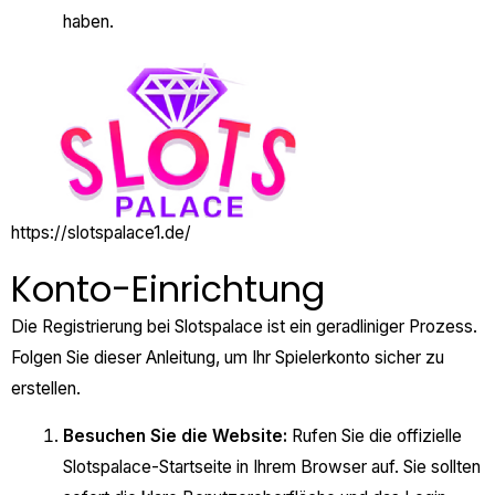
haben.
https://slotspalace1.de/
Konto-Einrichtung
Die Registrierung bei Slotspalace ist ein geradliniger Prozess.
Folgen Sie dieser Anleitung, um Ihr Spielerkonto sicher zu
erstellen.
Besuchen Sie die Website:
Rufen Sie die offizielle
Slotspalace-Startseite in Ihrem Browser auf. Sie sollten