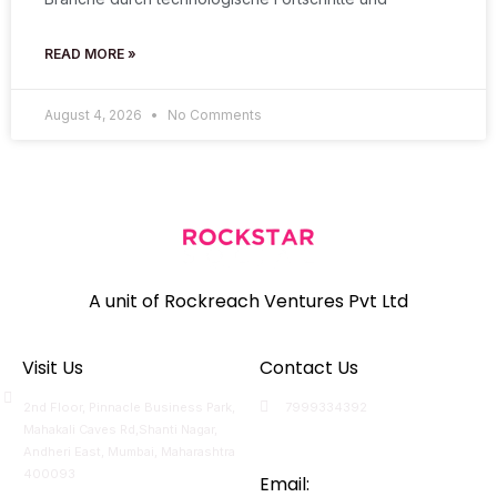
READ MORE »
August 4, 2026
No Comments
A unit of Rockreach Ventures Pvt Ltd
Visit Us
Contact Us
2nd Floor, Pinnacle Business Park,
7999334392
Mahakali Caves Rd,Shanti Nagar,
7000743870
Andheri East, Mumbai, Maharashtra
400093
Email: