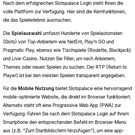
Nach dem erfolgreichen Slotspalace Login steht Ihnen die
volle Plattform zur Verfügung. Hier sind die Kernfunktionen,
die das Spielerlebnis ausmachen.
Die
Spielauswahl
umfasst Hunderte von Spielautomaten
(Slots) von Top-Anbietern wie NetEnt, Play’n GO und
Pragmatic Play, ebenso wie Tischspiele (Roulette, Blackjack)
und Live-Casino. Nutzen Sie Filter, um nach Anbietern,
Themes oder neuen Spielen zu suchen. Der RTP (Return to
Player) ist bei den meisten Spielen transparent angegeben.
Für die
Mobile Nutzung
bietet Slotspalace eine hervorragend
mobile-optimierte Website, die direkt im Browser funktioniert.
Alternativ steht oft eine Progressive Web App (PWA) zur
Verfügung: Führen Sie nach dem Slotspalace Login auf Ihrem
Smartphone den entsprechenden Befehl im Browser-Menü
aus (z.B. “Zum Startbildschirm hinzufügen”), um eine app-