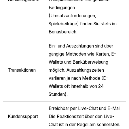
Bedingungen
(Umsatzanforderungen,
Spielebeiträge) finden Sie stets im
Bonusbereich.
Ein- und Auszahlungen sind über
gängige Methoden wie Karten, E-
Wallets und Banküberweisung
Transaktionen
möglich. Auszahlungszeiten
variieren je nach Methode (E-
Wallets oft innerhalb von 24
Stunden).
Erreichbar per Live-Chat und E-Mail.
Kundensupport
Die Reaktionszeit über den Live-
Chat ist in der Regel am schnellsten.