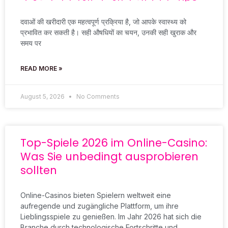
दवाओं की खरीदारी एक महत्वपूर्ण प्रक्रिया है, जो आपके स्वास्थ्य को
प्रभावित कर सकती है। सही औषधियों का चयन, उनकी सही खुराक और
समय पर
READ MORE »
August 5, 2026
No Comments
Top-Spiele 2026 im Online-Casino:
Was Sie unbedingt ausprobieren
sollten
Online-Casinos bieten Spielern weltweit eine
aufregende und zugängliche Plattform, um ihre
Lieblingsspiele zu genießen. Im Jahr 2026 hat sich die
Branche durch technologische Fortschritte und