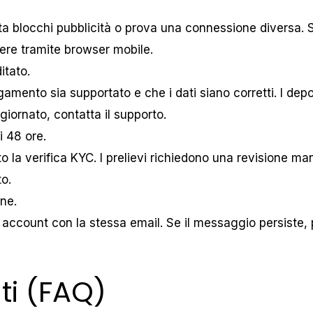
ita blocchi pubblicità o prova una connessione diversa.
ere tramite browser mobile.
itato.
gamento sia supportato e che i dati siano corretti. I dep
giornato, contatta il supporto.
i 48 ore.
 la verifica KYC. I prelievi richiedono una revisione ma
to.
one.
 account con la stessa email. Se il messaggio persiste, 
i (FAQ)