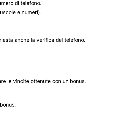
umero di telefono.
uscole e numeri).
chiesta anche la verifica del telefono.
re le vincite ottenute con un bonus.
 bonus.