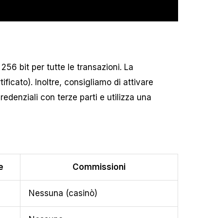
 256 bit per tutte le transazioni. La
ficato). Inoltre, consigliamo di attivare
redenziali con terze parti e utilizza una
e
Commissioni
Nessuna (casinò)