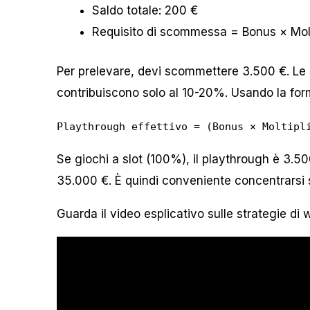
Saldo totale: 200 €
Requisito di scommessa = Bonus × Molt
Per prelevare, devi scommettere 3.500 €. Le s
contribuiscono solo al 10-20%. Usando la for
Playthrough effettivo = (Bonus × Moltipl
Se giochi a slot (100%), il playthrough è 3.50
35.000 €. È quindi conveniente concentrarsi su
Guarda il video esplicativo sulle strategie di 