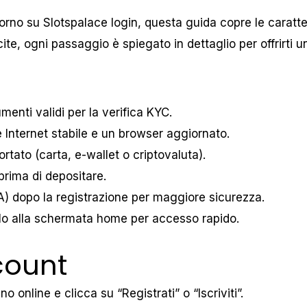
itorno su
Slotspalace login
, questa guida copre le caratte
ite, ogni passaggio è spiegato in dettaglio per offrirti 
enti validi per la verifica KYC.
e Internet stabile e un browser aggiornato.
ato (carta, e-wallet o criptovaluta).
prima di depositare.
2FA) dopo la registrazione per maggiore sicurezza.
ilo alla schermata home per accesso rapido.
count
ino online e clicca su “Registrati” o “Iscriviti”.