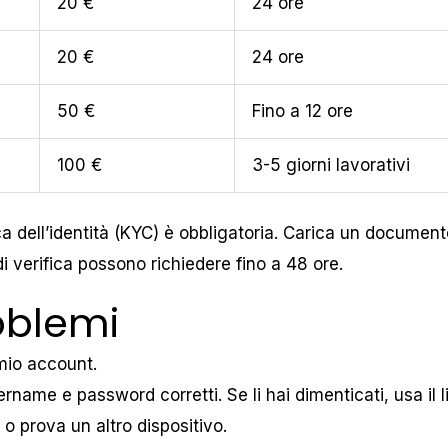
20 €
24 ore
20 €
24 ore
50 €
Fino a 12 ore
100 €
3-5 giorni lavorativi
ica dell’identità (KYC) è obbligatoria. Carica un document
di verifica possono richiedere fino a 48 ore.
oblemi
mio account.
ername e password corretti. Se li hai dimenticati, usa il
o prova un altro dispositivo.