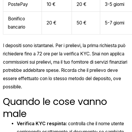
PostePay
10 €
20 €
3-5 giorni
Bonifico
20 €
50 €
5-7 giorni
bancario
I depositi sono istantanei. Per i prelievi, la prima richiesta può
richiedere fino a 72 ore per la verifica KYC. Snai non applica
commissioni sui prelievi, ma il tuo fornitore di servizi finanziari
potrebbe addebitare spese. Ricorda che il prelievo deve
essere effettuato con lo stesso metodo del deposito, ove
possibile.
Quando le cose vanno
male
Verifica KYC respinta:
controlla che il nome utente
corrisponda esattamente al documento; se cambiato,