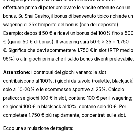
effettuare prima di poter prelevare le vincite ottenute con un
bonus. Su Snai Casino, il bonus di benvenuto tipico richiede un
wagering di 35x l’importo del bonus (non del deposito).
Esempio: depositi 50 € e ricevi un bonus del 100% fino a 500
€ (quindi 50 € di bonus). Il wagering sarà 50 € × 35 = 1.750
€. Significa che devi scommettere 1.750 € in slot (RTP medio
96%) o altri giochi prima che il saldo bonus diventi prelevabile.
Attenzione:
i contributi dei giochi variano: le slot
contribuiscono al 100%, i giochi da tavolo (roulette, blackjack)
solo al 10-20% e le scommesse sportive al 25%. Calcolo
pratico: se giochi 100 € in slot, contano 100 € per il wagering;
se giochi 100 € in blackjack al 10%, contano solo 10 €. Per
completare 1.750 € più rapidamente, concentrati sulle slot.
Ecco una simulazione dettagliata: