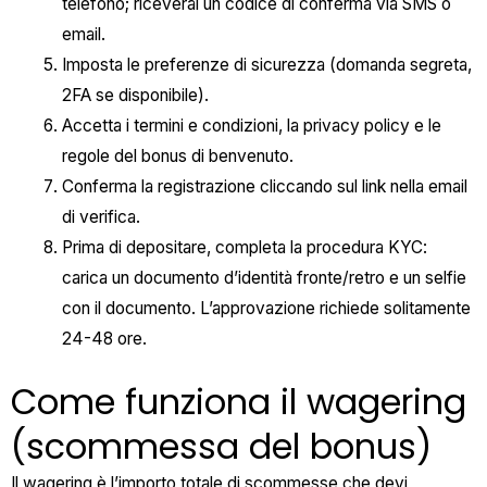
telefono; riceverai un codice di conferma via SMS o
email.
Imposta le preferenze di sicurezza (domanda segreta,
2FA se disponibile).
Accetta i termini e condizioni, la privacy policy e le
regole del bonus di benvenuto.
Conferma la registrazione cliccando sul link nella email
di verifica.
Prima di depositare, completa la procedura KYC:
carica un documento d’identità fronte/retro e un selfie
con il documento. L’approvazione richiede solitamente
24-48 ore.
Come funziona il wagering
(scommessa del bonus)
Il wagering è l’importo totale di scommesse che devi