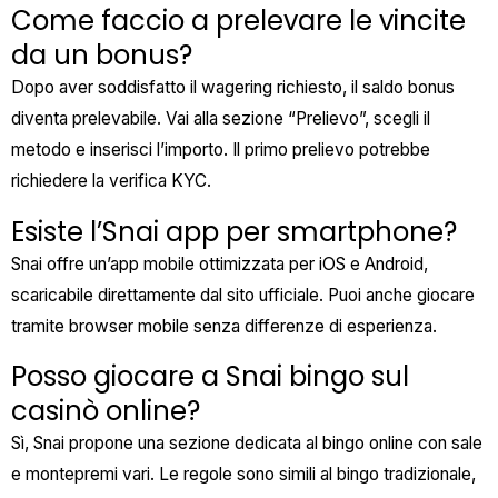
Come faccio a prelevare le vincite
da un bonus?
Dopo aver soddisfatto il wagering richiesto, il saldo bonus
diventa prelevabile. Vai alla sezione “Prelievo”, scegli il
metodo e inserisci l’importo. Il primo prelievo potrebbe
richiedere la verifica KYC.
Esiste l’Snai app per smartphone?
Snai offre un’app mobile ottimizzata per iOS e Android,
scaricabile direttamente dal sito ufficiale. Puoi anche giocare
tramite browser mobile senza differenze di esperienza.
Posso giocare a Snai bingo sul
casinò online?
Sì, Snai propone una sezione dedicata al bingo online con sale
e montepremi vari. Le regole sono simili al bingo tradizionale,