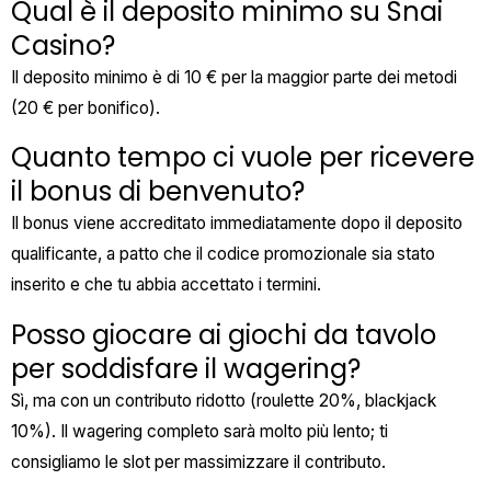
Qual è il deposito minimo su Snai
Casino?
Il deposito minimo è di 10 € per la maggior parte dei metodi
(20 € per bonifico).
Quanto tempo ci vuole per ricevere
il bonus di benvenuto?
Il bonus viene accreditato immediatamente dopo il deposito
qualificante, a patto che il codice promozionale sia stato
inserito e che tu abbia accettato i termini.
Posso giocare ai giochi da tavolo
per soddisfare il wagering?
Sì, ma con un contributo ridotto (roulette 20%, blackjack
10%). Il wagering completo sarà molto più lento; ti
consigliamo le slot per massimizzare il contributo.