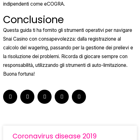
indipendenti come eCOGRA.
Conclusione
Questa guida ti ha fornito gli strumenti operativi per navigare
Snai Casino con consapevolezza: dalla registrazione al
calcolo del wagering, passando per la gestione dei prelievi e
la risoluzione dei problemi. Ricorda di giocare sempre con
responsabilità, utilizzando gli strumenti di auto-limitazione.
Buona fortuna!
Coronavirus disease 2019