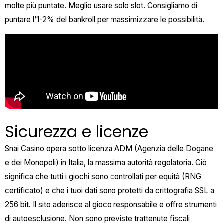
molte più puntate. Meglio usare solo slot. Consigliamo di
puntare l’1-2% del bankroll per massimizzare le possibilità.
Sicurezza e licenze
Snai Casino opera sotto licenza ADM (Agenzia delle Dogane
e dei Monopoli) in Italia, la massima autorità regolatoria. Ciò
significa che tutti i giochi sono controllati per equità (RNG
certificato) e che i tuoi dati sono protetti da crittografia SSL a
256 bit. Il sito aderisce al gioco responsabile e offre strumenti
di autoesclusione. Non sono previste trattenute fiscali