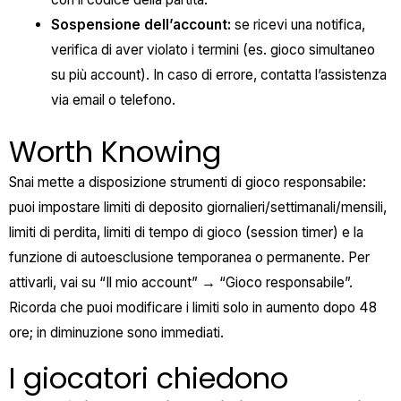
Sospensione dell’account:
se ricevi una notifica,
verifica di aver violato i termini (es. gioco simultaneo
su più account). In caso di errore, contatta l’assistenza
via email o telefono.
Worth Knowing
Snai mette a disposizione strumenti di gioco responsabile:
puoi impostare limiti di deposito giornalieri/settimanali/mensili,
limiti di perdita, limiti di tempo di gioco (session timer) e la
funzione di autoesclusione temporanea o permanente. Per
attivarli, vai su “Il mio account” → “Gioco responsabile”.
Ricorda che puoi modificare i limiti solo in aumento dopo 48
ore; in diminuzione sono immediati.
I giocatori chiedono