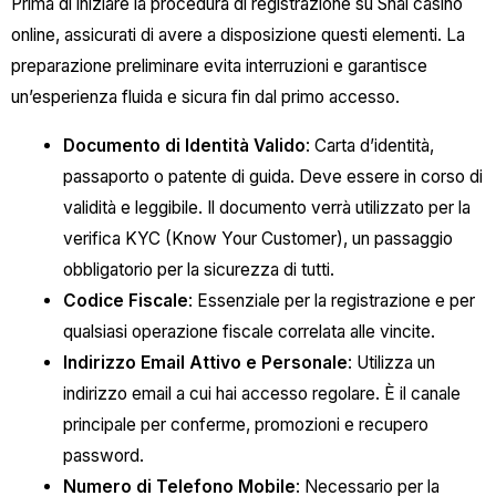
Prima di iniziare la procedura di registrazione su Snai casino
online, assicurati di avere a disposizione questi elementi. La
preparazione preliminare evita interruzioni e garantisce
un’esperienza fluida e sicura fin dal primo accesso.
Documento di Identità Valido
: Carta d’identità,
passaporto o patente di guida. Deve essere in corso di
validità e leggibile. Il documento verrà utilizzato per la
verifica KYC (Know Your Customer), un passaggio
obbligatorio per la sicurezza di tutti.
Codice Fiscale
: Essenziale per la registrazione e per
qualsiasi operazione fiscale correlata alle vincite.
Indirizzo Email Attivo e Personale
: Utilizza un
indirizzo email a cui hai accesso regolare. È il canale
principale per conferme, promozioni e recupero
password.
Numero di Telefono Mobile
: Necessario per la