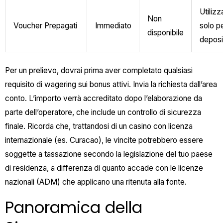
Utilizza
Non
Voucher Prepagati
Immediato
solo pe
disponibile
deposit
Per un prelievo, dovrai prima aver completato qualsiasi
requisito di wagering sui bonus attivi. Invia la richiesta dall’area
conto. L’importo verrà accreditato dopo l’elaborazione da
parte dell’operatore, che include un controllo di sicurezza
finale. Ricorda che, trattandosi di un casino con licenza
internazionale (es. Curacao), le vincite potrebbero essere
soggette a tassazione secondo la legislazione del tuo paese
di residenza, a differenza di quanto accade con le licenze
nazionali (ADM) che applicano una ritenuta alla fonte.
Panoramica della