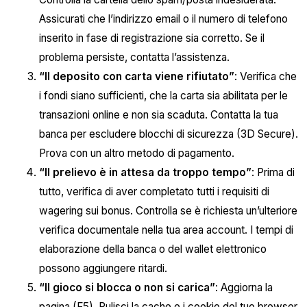
Assicurati che l’indirizzo email o il numero di telefono
inserito in fase di registrazione sia corretto. Se il
problema persiste, contatta l’assistenza.
“Il deposito con carta viene rifiutato”
: Verifica che
i fondi siano sufficienti, che la carta sia abilitata per le
transazioni online e non sia scaduta. Contatta la tua
banca per escludere blocchi di sicurezza (3D Secure).
Prova con un altro metodo di pagamento.
“Il prelievo è in attesa da troppo tempo”
: Prima di
tutto, verifica di aver completato tutti i requisiti di
wagering sui bonus. Controlla se è richiesta un’ulteriore
verifica documentale nella tua area account. I tempi di
elaborazione della banca o del wallet elettronico
possono aggiungere ritardi.
“Il gioco si blocca o non si carica”
: Aggiorna la
pagina (F5). Pulisci la cache e i cookie del tuo browser.