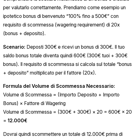
per valutarlo correttamente. Prendiamo come esempio un
ipotetico bonus di benvenuto “100% fino a 500€” con
requisito di scommessa (wagering requirement) di 20x
(bonus + deposito).
Scenario:
Deposti 300€ e ricevi un bonus di 300€. Il tuo
saldo bonus totale diventa quindi 600€ (300€ tuoi + 300€
bonus). Il requisito di scommessa si calcola sul totale “bonus
+ deposito” moltiplicato per il fattore (20x).
Formula del Volume di Scommessa Necessario:
Volume di Scommessa = (Importo Deposito + Importo
Bonus) × Fattore di Wagering
Volume di Scommessa = (300€ + 300€) × 20 = 600€ × 20
=
12.000€
Dovrai quindi scommettere un totale di 12.000€ prima di