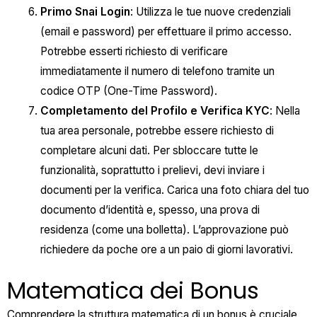
Primo Snai Login
: Utilizza le tue nuove credenziali
(email e password) per effettuare il primo accesso.
Potrebbe esserti richiesto di verificare
immediatamente il numero di telefono tramite un
codice OTP (One-Time Password).
Completamento del Profilo e Verifica KYC
: Nella
tua area personale, potrebbe essere richiesto di
completare alcuni dati. Per sbloccare tutte le
funzionalità, soprattutto i prelievi, devi inviare i
documenti per la verifica. Carica una foto chiara del tuo
documento d’identità e, spesso, una prova di
residenza (come una bolletta). L’approvazione può
richiedere da poche ore a un paio di giorni lavorativi.
Matematica dei Bonus
Comprendere la struttura matematica di un bonus è cruciale