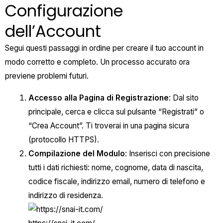
Configurazione
dell’Account
Segui questi passaggi in ordine per creare il tuo account in
modo corretto e completo. Un processo accurato ora
previene problemi futuri.
Accesso alla Pagina di Registrazione
: Dal sito
principale, cerca e clicca sul pulsante “Registrati” o
“Crea Account”. Ti troverai in una pagina sicura
(protocollo HTTPS).
Compilazione del Modulo
: Inserisci con precisione
tutti i dati richiesti: nome, cognome, data di nascita,
codice fiscale, indirizzo email, numero di telefono e
indirizzo di residenza.