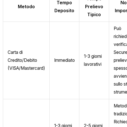
Tempo
No
Metodo
Prelievo
Deposito
Impor
Tipico
Può
richie
verifi
Carta di
Secure.
1-3 giorni
Credito/Debito
Immediato
prelie
lavorativi
(VISA/Mastercard)
spess
avvien
sullo 
strume
Metod
tradizi
Richie
1-3 giorni
2-5 giorni