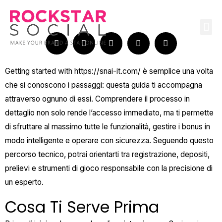
Skip
to
Me
content
Getting started with
https://snai-it.com/
è semplice una volta
che si conoscono i passaggi: questa guida ti accompagna
attraverso ognuno di essi. Comprendere il processo in
dettaglio non solo rende l’accesso immediato, ma ti permette
di sfruttare al massimo tutte le funzionalità, gestire i bonus in
modo intelligente e operare con sicurezza. Seguendo questo
percorso tecnico, potrai orientarti tra registrazione, depositi,
prelievi e strumenti di gioco responsabile con la precisione di
un esperto.
Cosa Ti Serve Prima