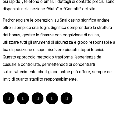
più rapido), telefono o email. I dettagli di contatto precisi sono
disponibili nella sezione “Aiuto” o “Contatti” del sito.
Padroneggiare le operazioni su Snai casino significa andare
oltre il semplice snai login. Significa comprendere la struttura
dei bonus, gestire le finanze con cognizione di causa,
utilizzare tutti gli strumenti di sicurezza e gioco responsabile a
tua disposizione e saper risolvere piccoli intoppi tecnici.
Questo approccio metodico trasforma l’esperienza da
casuale a controllata, permettendoti di concentrarti
sull’intrattenimento che il gioco online può offrire, sempre nei
limiti di quanto stabilito responsabilmente.