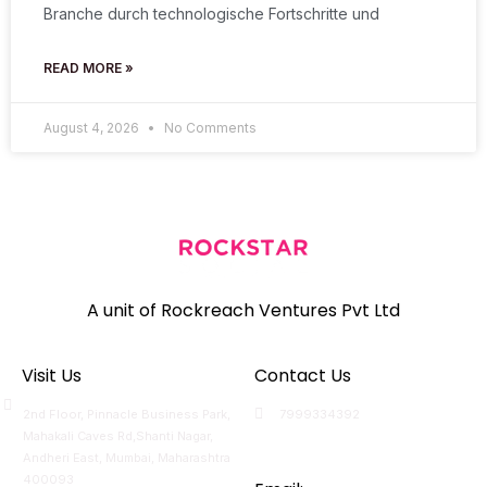
Branche durch technologische Fortschritte und
READ MORE »
August 4, 2026
No Comments
A unit of Rockreach Ventures Pvt Ltd
Visit Us
Contact Us
2nd Floor, Pinnacle Business Park,
7999334392
Mahakali Caves Rd,Shanti Nagar,
7000743870
Andheri East, Mumbai, Maharashtra
400093