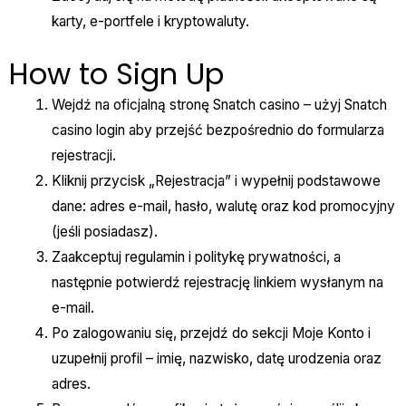
karty, e-portfele i kryptowaluty.
How to Sign Up
Wejdź na oficjalną stronę Snatch casino – użyj
Snatch
casino login
aby przejść bezpośrednio do formularza
rejestracji.
Kliknij przycisk „Rejestracja” i wypełnij podstawowe
dane: adres e-mail, hasło, walutę oraz kod promocyjny
(jeśli posiadasz).
Zaakceptuj regulamin i politykę prywatności, a
następnie potwierdź rejestrację linkiem wysłanym na
e-mail.
Po zalogowaniu się, przejdź do sekcji Moje Konto i
uzupełnij profil – imię, nazwisko, datę urodzenia oraz
adres.