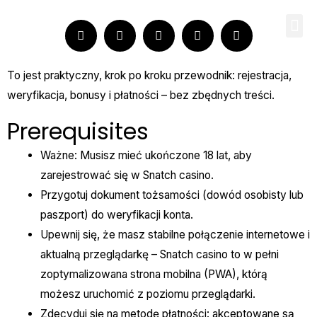
Skip
Me
to
content
To jest praktyczny, krok po kroku przewodnik: rejestracja,
weryfikacja, bonusy i płatności – bez zbędnych treści.
Prerequisites
Ważne: Musisz mieć ukończone 18 lat, aby
zarejestrować się w Snatch casino.
Przygotuj dokument tożsamości (dowód osobisty lub
paszport) do weryfikacji konta.
Upewnij się, że masz stabilne połączenie internetowe i
aktualną przeglądarkę – Snatch casino to w pełni
zoptymalizowana strona mobilna (PWA), którą
możesz uruchomić z poziomu przeglądarki.
Zdecyduj się na metodę płatności: akceptowane są