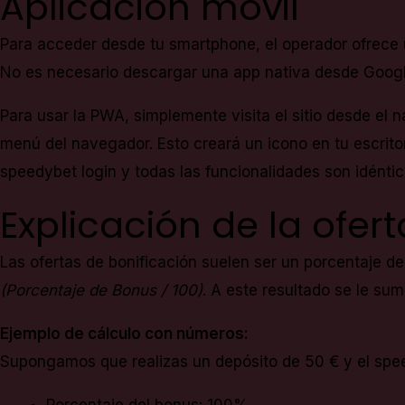
Aplicación móvil
Para acceder desde tu smartphone, el operador ofrece 
No es necesario descargar una app nativa desde Googl
Para usar la PWA, simplemente visita el sitio desde el n
menú del navegador. Esto creará un icono en tu escrito
speedybet login y todas las funcionalidades son idéntica
Explicación de la ofer
Las ofertas de bonificación suelen ser un porcentaje de 
(Porcentaje de Bonus / 100)
. A este resultado se le sum
Ejemplo de cálculo con números:
Supongamos que realizas un depósito de 50 € y el spe