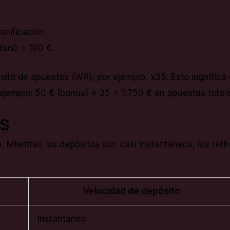
onificación.
onus) = 100 €.
sito de apuestas (WR), por ejemplo, x35. Esto significa
ejemplo: 50 € (bonus) × 35 = 1.750 € en apuestas totales
s
. Mientras los depósitos son casi instantáneos, los reti
Velocidad de depósito
Instantáneo