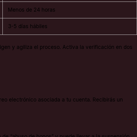
Menos de 24 horas
3-5 días hábiles
en y agiliza el proceso. Activa la verificación en dos
rreo electrónico asociada a tu cuenta. Recibirás un
a de “abuso de bonos” y puede llevar a la suspensión