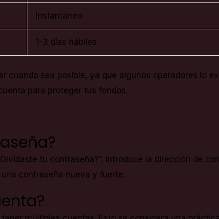
Instantáneo
1-3 días hábiles
ar cuando sea posible, ya que algunos operadores lo exig
cuenta para proteger tus fondos.
raseña?
“¿Olvidaste tu contraseña?”. Introduce la dirección de co
 una contraseña nueva y fuerte.
uenta?
tener múltiples cuentas. Esto se considera una práctic