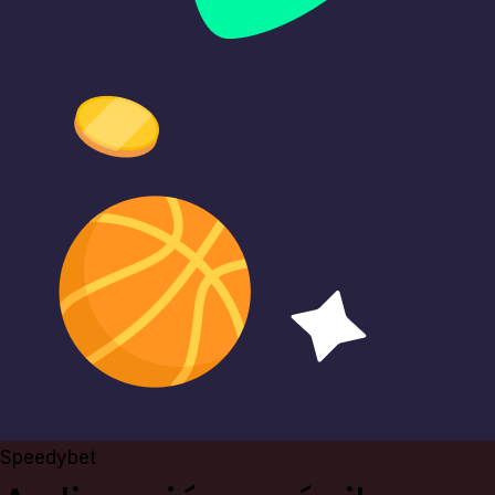
Speedybet