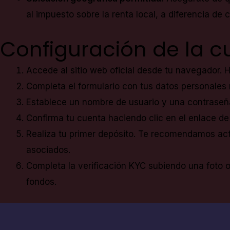
al impuesto sobre la renta local, a diferencia de
Configuración de la c
Accede al sitio web oficial desde tu navegador. H
Completa el formulario con tus datos personales r
Establece un nombre de usuario y una contraseñ
Confirma tu cuenta haciendo clic en el enlace de 
Realiza tu primer depósito. Te recomendamos act
asociados.
Completa la verificación KYC subiendo una foto o
fondos.