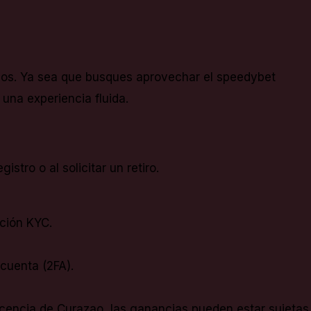
los. Ya sea que busques aprovechar el speedybet
 una experiencia fluida.
stro o al solicitar un retiro.
ación KYC.
 cuenta (2FA).
icencia de Curazao, las ganancias pueden estar sujetas