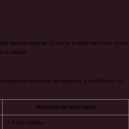
 que deberás apostar 35 veces el valor del bonus antes
 a realizar.
ros requieren procesos de seguridad y verificación. La
Velocidad de retiro típica
1-3 días hábiles