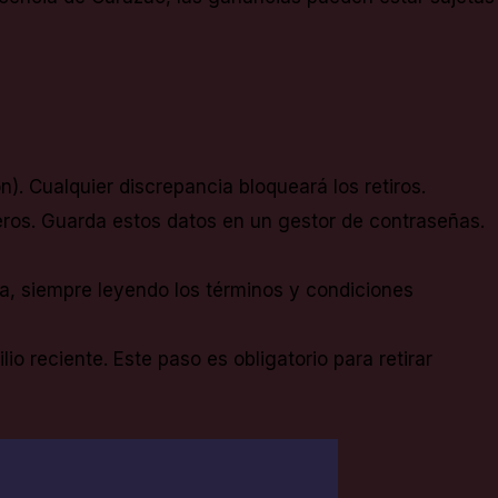
). Cualquier discrepancia bloqueará los retiros.
os. Guarda estos datos en un gestor de contraseñas.
a, siempre leyendo los términos y condiciones
 reciente. Este paso es obligatorio para retirar