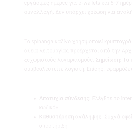
εργάσιμες ημέρες για e-wallets και 5-7 ημ
συναλλαγή. Δεν υπάρχει χρέωση για αναλή
Security Overview
Το spinanga καζίνο χρησιμοποιεί κρυπτογρ
άδεια λειτουργίας προέρχεται από την Αρχ
ξεχωριστούς λογαριασμούς.
Σημείωση:
Τα 
συμβουλευτείτε λογιστή. Επίσης, εφαρμόζε
Common Problems
Αποτυχία σύνδεσης:
Ελέγξτε το inte
κωδικό».
Καθυστέρηση ανάληψης:
Συχνά οφεί
υποστήριξη.