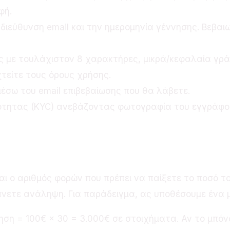
φή.
εύθυνση email και την ημερομηνία γέννησης. Βεβαιωθ
 με τουλάχιστον 8 χαρακτήρες, μικρά/κεφαλαία γρά
χτείτε τους όρους χρήσης.
έσω του email επιβεβαίωσης που θα λάβετε.
τητας (KYC) ανεβάζοντας φωτογραφία του εγγράφου
rks
αι ο αριθμός φορών που πρέπει να παίξετε το ποσό τ
νετε ανάληψη. Για παράδειγμα, ας υποθέσουμε ένα μ
ση = 100€ × 30 = 3.000€ σε στοιχήματα. Αν το μπόν