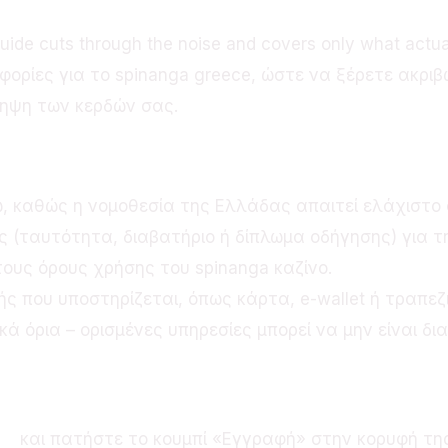
 guide cuts through the noise and covers only what actu
ορίες για το spinanga greece, ώστε να ξέρετε ακριβ
ληψη των κερδών σας.
ω, καθώς η νομοθεσία της Ελλάδας απαιτεί ελάχιστο ό
 (ταυτότητα, διαβατήριο ή δίπλωμα οδήγησης) για τη
τους όρους χρήσης του spinanga καζίνο.
ς που υποστηρίζεται, όπως κάρτα, e-wallet ή τραπεζ
ά όρια – ορισμένες υπηρεσίες μπορεί να μην είναι δι
n-Up
g/
και πατήστε το κουμπί «Εγγραφή» στην κορυφή τη