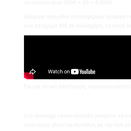
το σύνολο είναι 200€ × 30 = 6.000€.
Διάφορα παιχνίδια συνεισφέρουν διαφορετ
ένα στοίχημα 10€ σε κουλοχέρη, το ποσό που
Για μια οπτική επεξήγηση, παρακολουθήστε 
Money In, Money 
Στο spinanga casino ελλάδα μπορείτε να κάν
αναλήψεις γίνονται συνήθως με την ίδια μ