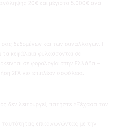
ο ανάληψης 20€ και μέγιστο 5.000€ ανά
ν σας δεδομένων και των συναλλαγών. Η
τι τα κεφάλαια φυλάσσονται σε
όκεινται σε φορολογία στην Ελλάδα –
ρήση 2FA για επιπλέον ασφάλεια.
ικός δεν λειτουργεί, πατήστε «Ξέχασα τον
 ταυτότητας επικοινωνώντας με την