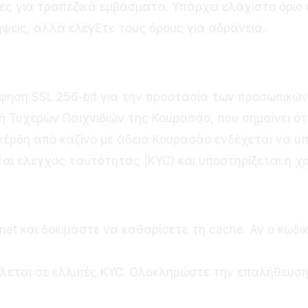
έρες για τραπεζικά εμβάσματα. Υπάρχει ελάχιστο όρι
ψεις, αλλά ελέγξτε τους όρους για αδράνεια.
άφηση SSL 256-bit για την προστασία των προσωπικώ
ή Τυχερών Παιχνιδιών της Κουρασάο, που σημαίνει ό
κέρδη από καζίνο με άδεια Κουρασάο ενδέχεται να υπ
ται έλεγχος ταυτότητας (KYC) και υποστηρίζεται η χ
 & Fixes
rnet και δοκιμάστε να καθαρίσετε τη cache. Αν ο κωδ
λεται σε ελλιπές KYC. Ολοκληρώστε την επαλήθευση