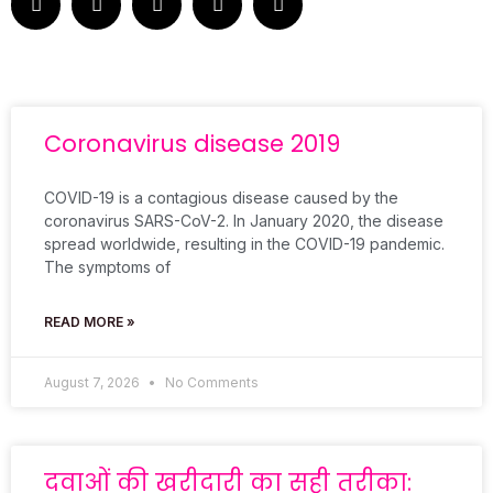
Coronavirus disease 2019
COVID-19 is a contagious disease caused by the
coronavirus SARS-CoV-2. In January 2020, the disease
spread worldwide, resulting in the COVID-19 pandemic.
The symptoms of
READ MORE »
August 7, 2026
No Comments
दवाओं की खरीदारी का सही तरीका: