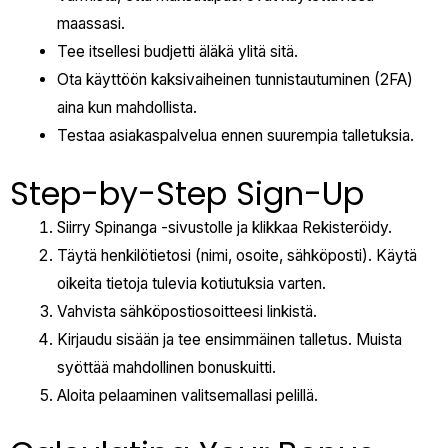
maassasi.
Tee itsellesi budjetti äläkä ylitä sitä.
Ota käyttöön kaksivaiheinen tunnistautuminen (2FA)
aina kun mahdollista.
Testaa asiakaspalvelua ennen suurempia talletuksia.
Step-by-Step Sign-Up
Siirry
Spinanga
-sivustolle ja klikkaa Rekisteröidy.
Täytä henkilötietosi (nimi, osoite, sähköposti). Käytä
oikeita tietoja tulevia kotiutuksia varten.
Vahvista sähköpostiosoitteesi linkistä.
Kirjaudu sisään ja tee ensimmäinen talletus. Muista
syöttää mahdollinen bonuskuitti.
Aloita pelaaminen valitsemallasi pelillä.