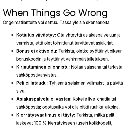
When Things Go Wrong
Ongelmatilanteita voi sattua. Tässä yleisiä skenaarioita:
Kotiutus viivästyy:
Ota yhteyttä asiakaspalveluun ja
varmista, että olet toimittanut tarvittavat asiakirjat.
Bonus ei aktivoidu:
Tarkista, oletko syöttänyt oikean
bonuskoodin ja täyttänyt vähimmäistalletuksen.
Kirjautuminen ei onnistu:
Nollaa salasana tai tarkista
sähköpostivahvistus.
Peli ei lataudu:
Tyhjennä selaimen välimuisti ja päivitä
sivu.
Asiakaspalvelu ei vastaa:
Kokeile live-chattia tai
sähköpostia; odotusaika voi olla pitkä ruuhka-aikoina.
Kierrätysvaatimus ei täyty:
Tarkista, mitkä pelit
laskevat 100 % kierrätykseen (usein kolikkopelit,