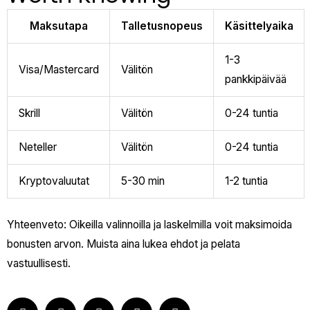
Maksutapa
Talletusnopeus
Käsittelyaika
1-3
Visa/Mastercard
Välitön
pankkipäivää
Skrill
Välitön
0-24 tuntia
Neteller
Välitön
0-24 tuntia
Kryptovaluutat
5-30 min
1-2 tuntia
Yhteenveto: Oikeilla valinnoilla ja laskelmilla voit maksimoida
bonusten arvon. Muista aina lukea ehdot ja pelata
vastuullisesti.