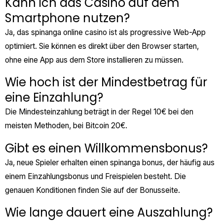
Kann ich das Casino auf dem
Smartphone nutzen?
Ja, das spinanga online casino ist als progressive Web-App
optimiert. Sie können es direkt über den Browser starten,
ohne eine App aus dem Store installieren zu müssen.
Wie hoch ist der Mindestbetrag für
eine Einzahlung?
Die Mindesteinzahlung beträgt in der Regel 10€ bei den
meisten Methoden, bei Bitcoin 20€.
Gibt es einen Willkommensbonus?
Ja, neue Spieler erhalten einen spinanga bonus, der häufig aus
einem Einzahlungsbonus und Freispielen besteht. Die
genauen Konditionen finden Sie auf der Bonusseite.
Wie lange dauert eine Auszahlung?