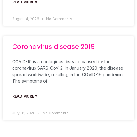
READ MORE »
August 4, 2026
No Comments
Coronavirus disease 2019
COVID-19 is a contagious disease caused by the
coronavirus SARS-CoV-2. In January 2020, the disease
spread worldwide, resulting in the COVID-19 pandemic.
The symptoms of
READ MORE »
July 31, 2026
No Comments