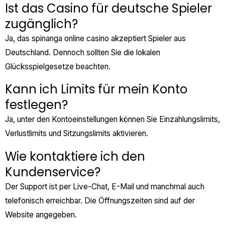
Ist das Casino für deutsche Spieler
zugänglich?
Ja, das spinanga online casino akzeptiert Spieler aus
Deutschland. Dennoch sollten Sie die lokalen
Glücksspielgesetze beachten.
Kann ich Limits für mein Konto
festlegen?
Ja, unter den Kontoeinstellungen können Sie Einzahlungslimits,
Verlustlimits und Sitzungslimits aktivieren.
Wie kontaktiere ich den
Kundenservice?
Der Support ist per Live-Chat, E-Mail und manchmal auch
telefonisch erreichbar. Die Öffnungszeiten sind auf der
Website angegeben.