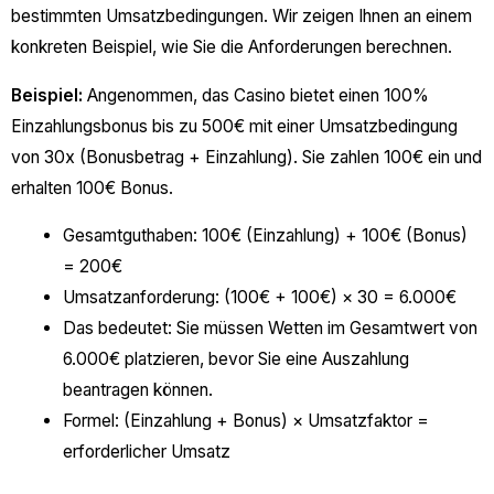
bestimmten Umsatzbedingungen. Wir zeigen Ihnen an einem
konkreten Beispiel, wie Sie die Anforderungen berechnen.
Beispiel:
Angenommen, das Casino bietet einen 100%
Einzahlungsbonus bis zu 500€ mit einer Umsatzbedingung
von 30x (Bonusbetrag + Einzahlung). Sie zahlen 100€ ein und
erhalten 100€ Bonus.
Gesamtguthaben: 100€ (Einzahlung) + 100€ (Bonus)
= 200€
Umsatzanforderung: (100€ + 100€) × 30 = 6.000€
Das bedeutet: Sie müssen Wetten im Gesamtwert von
6.000€ platzieren, bevor Sie eine Auszahlung
beantragen können.
Formel: (Einzahlung + Bonus) × Umsatzfaktor =
erforderlicher Umsatz