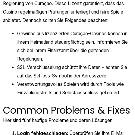
Regierung von Curaçao. Diese Lizenz garantiert, dass das
Casino regelmäßigen Prüfungen unterliegt und faire Spiele
anbietet. Dennoch sollten Sie Folgendes beachten:
Gewinne aus lizenzierten Curaçao-Casinos können in
Ihrem Heimatland steuerpflichtig sein. Informieren Sie
sich bei Ihrem Finanzamt über die geltenden
Regelungen.
SSL-Verschlüsselung schützt Ihre Daten – achten Sie
auf das Schloss-Symbol in der Adresszeile.
Verantwortungsvolles Spielen wird durch Tools wie
Einzahlungslimits und Selbstausschluss gefördert.
Common Problems & Fixes
Hier sind fünf häufige Probleme und deren Lösungen:
Login fehlgeschlagen:
Überprüfen Sie Ihre E-Mail