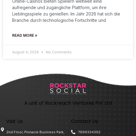
Online-Casinos bieten Spielern weltweit eine
aufregende und zugängliche Plattform, um ihre
Lieblingsspiele zu genießen. Im Jahr 2026 hat sich die
Branche durch technologische Fortschritte und
READ MORE »
August 4, 2026
No Comments
A unit of Rockreach Ventures Pvt Ltd
Visit Us
Contact Us
2nd Floor, Pinnacle Business Park,
7999334392