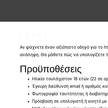
Αν ψάχνετε έναν αξιόπιστο οδηγό για το
ht
ανάληψη. Θα μάθετε πώς να υπολογίζετε το
Προϋποθέσεις
Ηλικία τουλάχιστον 18 ετών (22 σε ο
Έγκυρη διεύθυνση email ή αριθμός κι
Φωτογραφία ταυτότητας ή διαβατηρί
Πρόσβαση σε υπολογιστή ή κινητό με