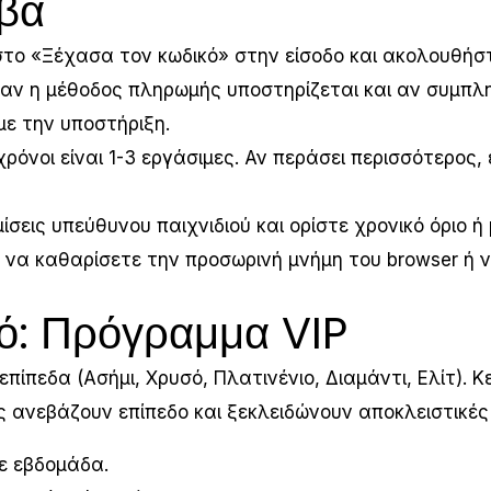
αβά
στο «Ξέχασα τον κωδικό» στην είσοδο και ακολουθήσ
αν η μέθοδος πληρωμής υποστηρίζεται και αν συμπλ
με την υποστήριξη.
χρόνοι είναι 1-3 εργάσιμες. Αν περάσει περισσότερος
ίσεις υπεύθυνου παιχνιδιού και ορίστε χρονικό όριο ή
 να καθαρίσετε την προσωρινή μνήμη του browser ή 
ό: Πρόγραμμα VIP
επίπεδα (Ασήμι, Χρυσό, Πλατινένιο, Διαμάντι, Ελίτ). Κ
ς ανεβάζουν επίπεδο και ξεκλειδώνουν αποκλειστικές
ε εβδομάδα.