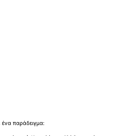
ε ένα παράδειγμα: