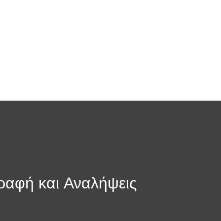
e
k
t
t
b
e
t
a
o
d
e
g
o
i
r
r
k
n
a
m
ραφή και Αναλήψεις