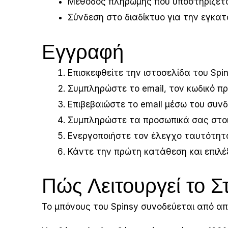
Μέθοδος πληρωμής που υποστηρίζεται 
Σύνδεση στο διαδίκτυο για την εγκ
Εγγραφή
Επισκεφθείτε την ιστοσελίδα του Spi
Συμπληρώστε το email, τον κωδικό π
Επιβεβαιώστε το email μέσω του συν
Συμπληρώστε τα προσωπικά σας στοιχ
Ενεργοποιήστε τον έλεγχο ταυτότητα
Κάντε την πρώτη κατάθεση και επιλ
Πώς Λειτουργεί το 
Το μπόνους του Spinsy συνοδεύεται από απ