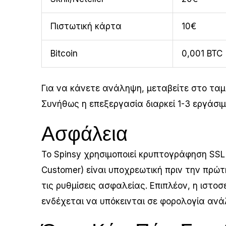
Πιστωτική κάρτα
10€
Bitcoin
0,001 BTC
Για να κάνετε ανάληψη, μεταβείτε στο ταμ
Συνήθως η επεξεργασία διαρκεί 1-3 εργάσιμε
Ασφάλεια
Το Spinsy χρησιμοποιεί κρυπτογράφηση SSL
Customer) είναι υποχρεωτική πριν την πρ
τις ρυθμίσεις ασφαλείας. Επιπλέον, η ιστο
ενδέχεται να υπόκεινται σε φορολογία ανά