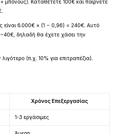
 μπόνους). Καταθέτετε 100€ και παίρνετε
€.
είναι 6.000€ × (1 − 0,96) = 240€. Αυτό
 −40€, δηλαδή θα έχετε χάσει την
ιγότερο (π.χ. 10% για επιτραπέζια).
Χρόνος Επεξεργασίας
1-3 εργάσιμες
Άμεση