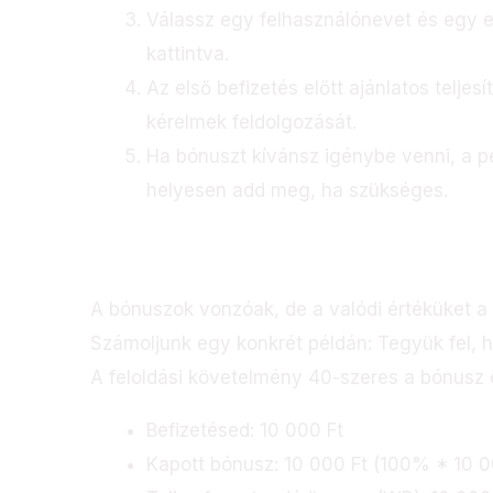
Válassz egy felhasználónevet és egy er
kattintva.
Az első befizetés előtt ajánlatos teljes
kérelmek feldolgozását.
Ha bónuszt kívánsz igénybe venni, a pén
helyesen add meg, ha szükséges.
Bónusz matemati
A bónuszok vonzóak, de a valódi értéküket a
Számoljunk egy konkrét példán: Tegyük fel, 
A feloldási követelmény 40-szeres a bónusz 
Befizetésed: 10 000 Ft
Kapott bónusz: 10 000 Ft (100% * 10 0