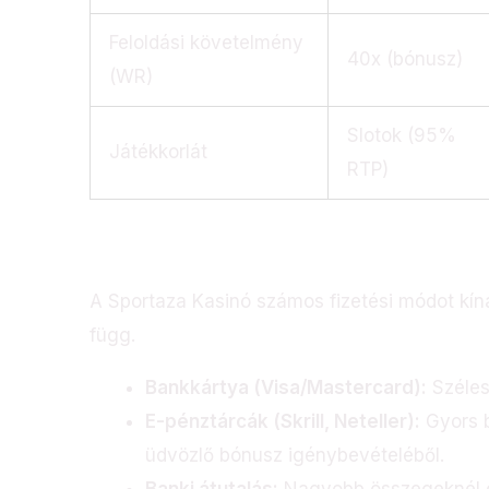
Feloldási követelmény
40x (bónusz)
(WR)
Slotok (95%
Játékkorlát
RTP)
Pénz befizetése és
A Sportaza Kasinó számos fizetési módot kínál
függ.
Bankkártya (Visa/Mastercard):
Széles
E-pénztárcák (Skrill, Neteller):
Gyors b
üdvözlő bónusz igénybevételéből.
Banki átutalás:
Nagyobb összegeknél el