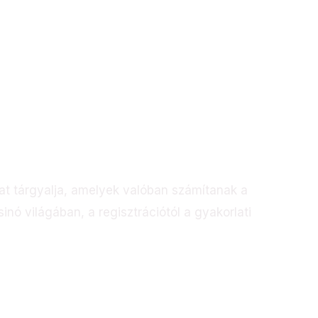
– praktikus
kat tárgyalja, amelyek valóban számítanak a
ó világában, a regisztrációtól a gyakorlati