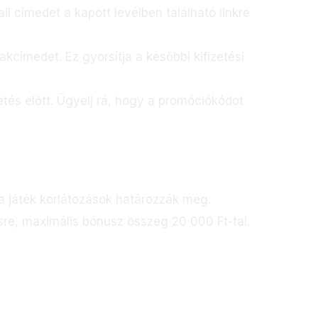
l címedet a kapott levélben található linkre
lakcímedet. Ez gyorsítja a későbbi kifizetési
etés előtt. Ügyelj rá, hogy a promóciókódot
a játék korlátozások határozzák meg.
re, maximális bónusz összeg 20 000 Ft-tal.