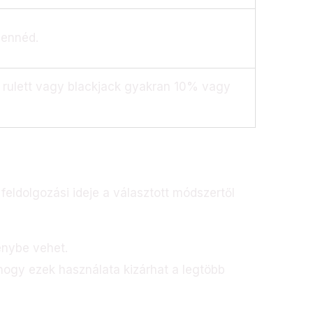
vennéd.
. A rulett vagy blackjack gyakran 10% vagy
feldolgozási ideje a választott módszertől
énybe vehet.
 hogy ezek használata kizárhat a legtöbb