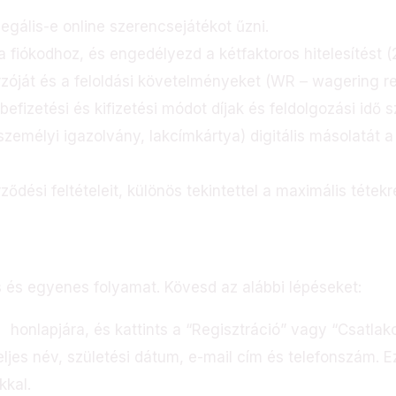
egális-e online szerencsejátékot űzni.
a fiókodhoz, és engedélyezd a kétfaktoros hitelesítést (2
orzóját és a feloldási követelményeket (WR – wagering r
fizetési és kifizetési módot díjak és feldolgozási idő 
személyi igazolvány, lakcímkártya) digitális másolatát
dési feltételeit, különös tekintettel a maximális tétekre
s és egyenes folyamat. Kövesd az alábbi lépéseket:
/
honlapjára, és kattints a “Regisztráció” vagy “Csatla
teljes név, születési dátum, e-mail cím és telefonszám. 
kkal.