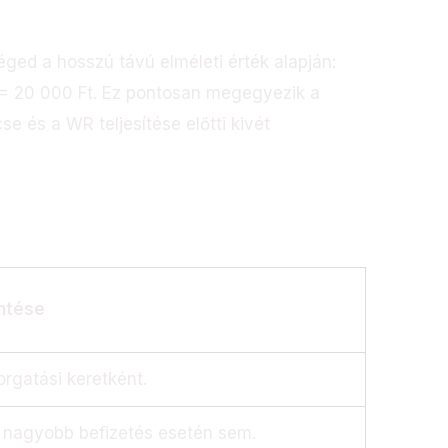
ged a hosszú távú elméleti érték alapján:
 = 20 000 Ft. Ez pontosan megegyezik a
 és a WR teljesítése előtti kivét
entése
rgatási keretként.
nagyobb befizetés esetén sem.