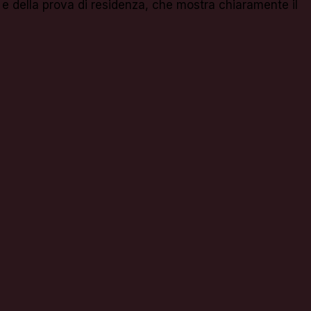
à e della prova di residenza, che mostra chiaramente il