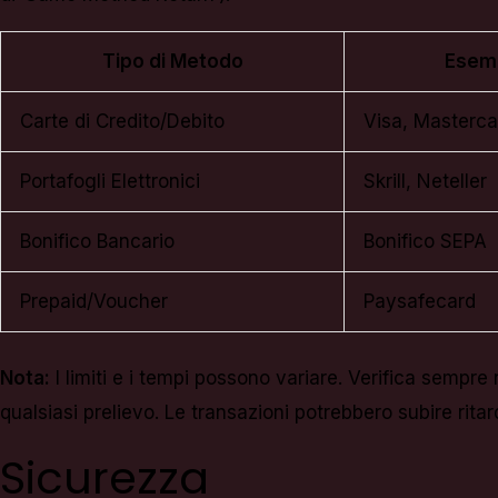
Tipo di Metodo
Esem
Carte di Credito/Debito
Visa, Masterca
Portafogli Elettronici
Skrill, Neteller
Bonifico Bancario
Bonifico SEPA
Prepaid/Voucher
Paysafecard
Nota:
I limiti e i tempi possono variare. Verifica sempr
qualsiasi prelievo. Le transazioni potrebbero subire ritard
Sicurezza