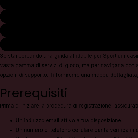
Se stai cercando una guida affidabile per
Sportium casi
vasta gamma di servizi di gioco, ma per navigarla con si
opzioni di supporto. Ti forniremo una mappa dettagliat
Prerequisiti
Prima di iniziare la procedura di registrazione, assicura
Un indirizzo email attivo a tua disposizione.
Un numero di telefono cellulare per la verifica in d