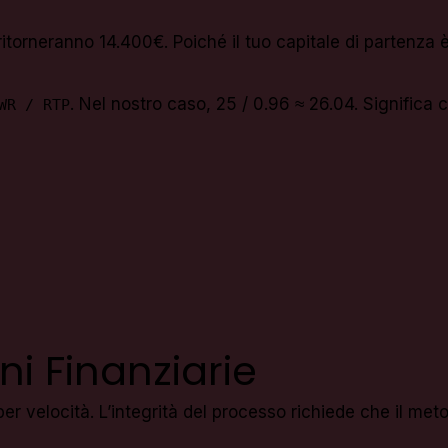
ritorneranno 14.400€. Poiché il tuo capitale di partenza
. Nel nostro caso, 25 / 0.96 ≈ 26.04. Significa c
WR / RTP
i Finanziarie
 velocità. L’integrità del processo richiede che il metod