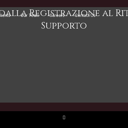
alla Registrazione al Rit
lients
Our Team
Careers
Contact Us
Supporto