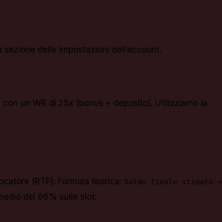
a sezione delle impostazioni dell’account.
con un WR di 25x (bonus + deposito). Utilizziamo la
giocatore (RTP). Formula teorica:
Saldo finale stimato =
edio del 96% sulle slot: