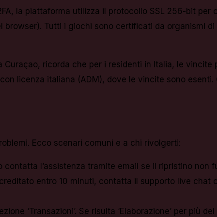
 2FA, la piattaforma utilizza il protocollo SSL 256-bit per c
del browser). Tutti i giochi sono certificati da organismi 
 Curaçao, ricorda che per i residenti in Italia, le vinci
i con licenza italiana (ADM), dove le vincite sono esenti
problemi. Ecco scenari comuni e a chi rivolgerti:
ntatta l’assistenza tramite email se il ripristino non fu
editato entro 10 minuti, contatta il supporto live chat 
sezione ‘Transazioni’. Se risulta ‘Elaborazione’ per più d