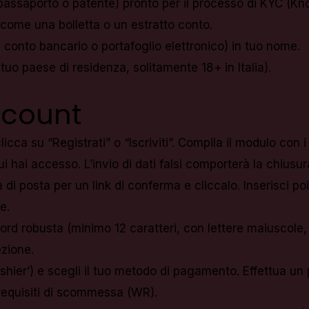
, passaporto o patente) pronto per il processo di KYC (K
come una bolletta o un estratto conto.
conto bancario o portafoglio elettronico) in tuo nome.
uo paese di residenza, solitamente 18+ in Italia).
ccount
ca su “Registrati” o “Iscriviti”. Compila il modulo con i t
i hai accesso. L’invio di dati falsi comporterà la chiusur
 di posta per un link di conferma e cliccalo. Inserisci po
e.
d robusta (minimo 12 caratteri, con lettere maiuscole,
ezione.
hier’) e scegli il tuo metodo di pagamento. Effettua un 
 requisiti di scommessa (WR).