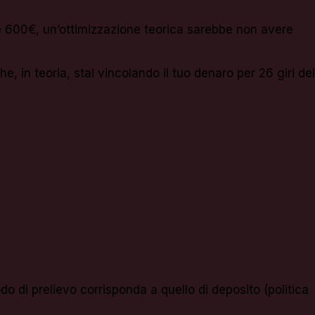
 è 600€, un’ottimizzazione teorica sarebbe non avere
he, in teoria, stai vincolando il tuo denaro per 26 giri del
o di prelievo corrisponda a quello di deposito (politica