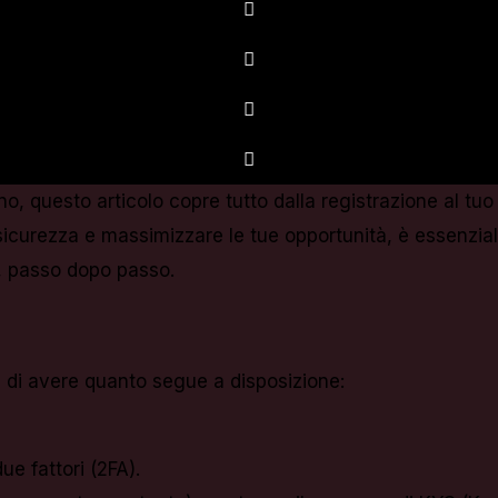
no
, questo articolo copre tutto dalla registrazione al tu
curezza e massimizzare le tue opportunità, è essenziale 
a, passo dopo passo.
ti di avere quanto segue a disposizione:
ue fattori (2FA).