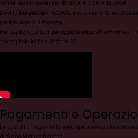
Valore teorico restituito: 15.000€ * 0,96 = 14.400€
Devi quindi puntare 15.000€, e teoricamente su di essi 
perdite oltre la differenza.
Per capire il punto di pareggio teorico:
WR effettivo = 
tuo capitale iniziale anziché 25.
Pagamenti e Operazion
Le opzioni di pagamento sono tipicamente classificate per
di ‘Same Method Return’).