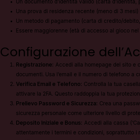
Un documento d’identità valido (carta d’identità
Una prova di residenza recente (meno di 3 mesi) 
Un metodo di pagamento (carta di credito/debito, 
Essere maggiorenne (età di accesso al gioco nel t
Configurazione dell’A
Registrazione:
Accedi alla homepage del sito e clic
documenti. Usa l’email e il numero di telefono a cu
Verifica Email e Telefono:
Controlla la tua casella
attivare la 2FA. Questo raddoppia la tua protezion
Prelievo Password e Sicurezza:
Crea una passwor
sicurezza personale come ulteriore livello di prot
Deposito Iniziale e Bonus:
Accedi alla cassa (‘Cas
attentamente i termini e condizioni, soprattutto i