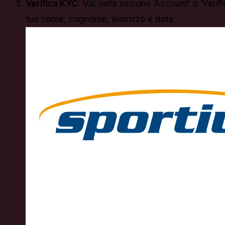
Verifica KYC:
Vai nella sezione ‘Account’ o ‘Verif
tuo nome, cognome, indirizzo e data.