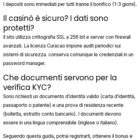
I depositi sono immediati per tutti tranne il bonifico (1-3 giorni).
Il casinò è sicuro? I dati sono
protetti?
Il sito utilizza crittografia SSL a 256 bit e server con firewall
avanzati. La licenza Curacao impone audit periodici sui
sistemi di sicurezza. conserva comunque le credenziali in un
password manager.
Che documenti servono per la
verifica KYC?
Sono richiesti un documento d’identità valido (carta d’identità,
passaporto o patente) e una prova di residenza recente
(bolletta, estratto conto bancario). I documenti devono
essere in una lingua comprensibile (inglese o italiano).
Seguendo questa guida, potrai registrarti, ottenere il bonus e