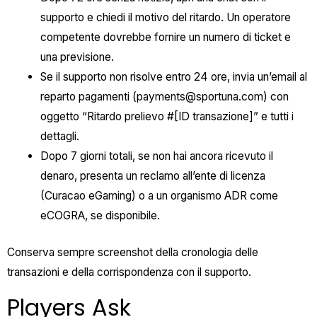
supporto e chiedi il motivo del ritardo. Un operatore
competente dovrebbe fornire un numero di ticket e
una previsione.
Se il supporto non risolve entro 24 ore, invia un’email al
reparto pagamenti (payments@sportuna.com) con
oggetto “Ritardo prelievo #[ID transazione]” e tutti i
dettagli.
Dopo 7 giorni totali, se non hai ancora ricevuto il
denaro, presenta un reclamo all’ente di licenza
(Curacao eGaming) o a un organismo ADR come
eCOGRA, se disponibile.
Conserva sempre screenshot della cronologia delle
transazioni e della corrispondenza con il supporto.
Players Ask