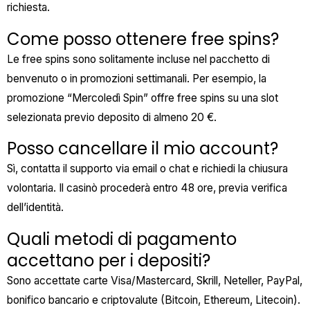
richiesta.
Come posso ottenere free spins?
Le free spins sono solitamente incluse nel pacchetto di
benvenuto o in promozioni settimanali. Per esempio, la
promozione “Mercoledì Spin” offre free spins su una slot
selezionata previo deposito di almeno 20 €.
Posso cancellare il mio account?
Sì, contatta il supporto via email o chat e richiedi la chiusura
volontaria. Il casinò procederà entro 48 ore, previa verifica
dell’identità.
Quali metodi di pagamento
accettano per i depositi?
Sono accettate carte Visa/Mastercard, Skrill, Neteller, PayPal,
bonifico bancario e criptovalute (Bitcoin, Ethereum, Litecoin).