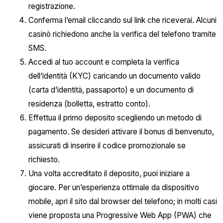
registrazione.
Conferma l’email cliccando sul link che riceverai. Alcuni
casinò richiedono anche la verifica del telefono tramite
SMS.
Accedi al tuo account e completa la verifica
dell’identità (KYC) caricando un documento valido
(carta d’identità, passaporto) e un documento di
residenza (bolletta, estratto conto).
Effettua il primo deposito scegliendo un metodo di
pagamento. Se desideri attivare il bonus di benvenuto,
assicurati di inserire il codice promozionale se
richiesto.
Una volta accreditato il deposito, puoi iniziare a
giocare. Per un’esperienza ottimale da dispositivo
mobile, apri il sito dal browser del telefono; in molti casi
viene proposta una Progressive Web App (PWA) che