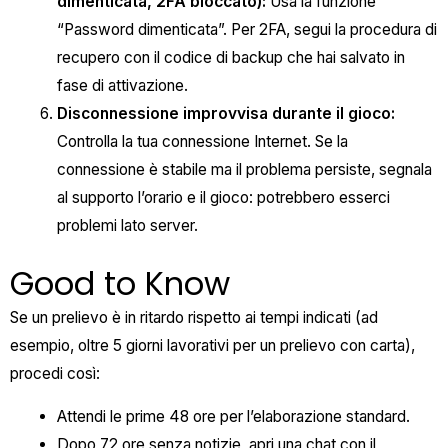
dimenticata, 2FA bloccato):
Usa la funzione
“Password dimenticata”. Per 2FA, segui la procedura di
recupero con il codice di backup che hai salvato in
fase di attivazione.
Disconnessione improvvisa durante il gioco:
Controlla la tua connessione Internet. Se la
connessione è stabile ma il problema persiste, segnala
al supporto l’orario e il gioco: potrebbero esserci
problemi lato server.
Good to Know
Se un prelievo è in ritardo rispetto ai tempi indicati (ad
esempio, oltre 5 giorni lavorativi per un prelievo con carta),
procedi così:
Attendi le prime 48 ore per l’elaborazione standard.
Dopo 72 ore senza notizie, apri una chat con il