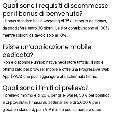
Quali sono i requisiti di scommessa
per il bonus di benvenuto?
Il bonus standard ha un wagering di 35x l’importo del bonus,
da soddisfare entro 30 giorni. Le slot contribuiscono al 100%,
mentre i giochi da tavolo solo al 10%.
Esiste un’applicazione mobile
dedicata?
Non è disponibile un’app nativa negli store ufficiali; il sito è
ottimizzato per browser mobile e offre una Progressive Web
App (PWA) che puoi aggiungere alla schermata home.
Quali sono i limiti di prelievo?
Il prelievo minimo è di 20 € per gli e-wallet, 50 € per bonifico
e criptovalute. Il massimo settimanale è di 5.000 € per i
giocatori standard; per i VIP il limite può aumentare dopo