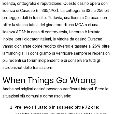
licenza, crittografia e reputazione. Questo casinò opera con
licenza di Curacao (n. 365/JAZ). La crittografia SSL a 256 bit
protegge i dati in transito. Tuttavia, una licenza Curacao non
offre la stessa tutela del giocatore di una MGA o di una
licenza ADM: in caso di controversia, il ricorso è limitato.
Inoltre, per i giocatori italiani, le vincite da casinò Curacao
vanno dichiarate come reddito diverso e tassate al 26% oltre
la franchigia. Ti consigliamo di verificare sempre le recensioni
più recenti su forum indipendenti e di conservare tutti gli
screenshot delle transazioni.
When Things Go Wrong
Anche nei migliori casinò possono verificarsi intoppi. Ecco le
situazioni più comuni e come risolverle:
Prelievo rifiutato o in sospeso oltre 72 ore: