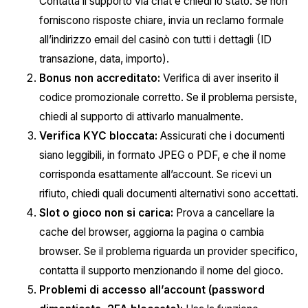
Contatta il supporto via chat e chiedi lo stato. Se non
forniscono risposte chiare, invia un reclamo formale
all’indirizzo email del casinò con tutti i dettagli (ID
transazione, data, importo).
Bonus non accreditato:
Verifica di aver inserito il
codice promozionale corretto. Se il problema persiste,
chiedi al supporto di attivarlo manualmente.
Verifica KYC bloccata:
Assicurati che i documenti
siano leggibili, in formato JPEG o PDF, e che il nome
corrisponda esattamente all’account. Se ricevi un
rifiuto, chiedi quali documenti alternativi sono accettati.
Slot o gioco non si carica:
Prova a cancellare la
cache del browser, aggiorna la pagina o cambia
browser. Se il problema riguarda un provider specifico,
contatta il supporto menzionando il nome del gioco.
Problemi di accesso all’account (password