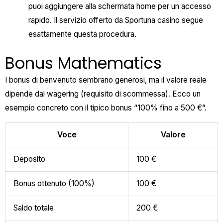
puoi aggiungere alla schermata home per un accesso
rapido. Il servizio offerto da
Sportuna casino
segue
esattamente questa procedura.
Bonus Mathematics
I bonus di benvenuto sembrano generosi, ma il valore reale
dipende dal wagering (requisito di scommessa). Ecco un
esempio concreto con il tipico bonus “100% fino a 500 €”.
Voce
Valore
Deposito
100 €
Bonus ottenuto (100%)
100 €
Saldo totale
200 €