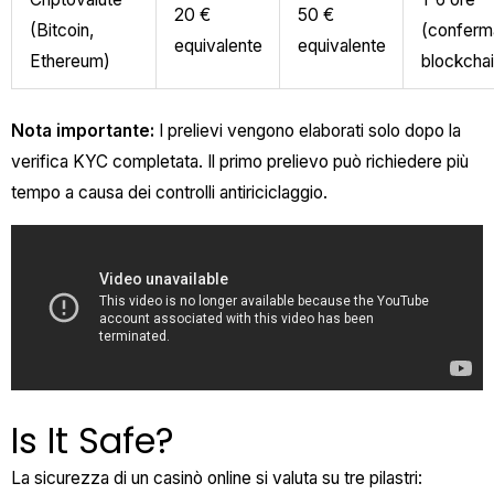
20 €
50 €
(Bitcoin,
(conferm
equivalente
equivalente
Ethereum)
blockchai
Nota importante:
I prelievi vengono elaborati solo dopo la
verifica KYC completata. Il primo prelievo può richiedere più
tempo a causa dei controlli antiriciclaggio.
Is It Safe?
La sicurezza di un casinò online si valuta su tre pilastri: