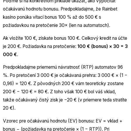
Poďme si na konkrétnom príklade ukázať, ako vypočítať
očakávanú hodnotu bonusu. Predpokladajme, že Rainbet
kasíno ponúka vítací bonus 100 % až do 500 € s
požiadavkou na pretočenie 30× (len na automatoch).
Ak vložíte 100 €, získate bonus 100 €. Celkový kredit na účte
je 200 €. Požiadavka na pretočenie:
100 € (bonus) × 30 = 3
000 €
.
Predpokladajme priemernú návratnosť (RTP) automatov 96
%. Po pretočení 3 000 € je očakávaná prehra: 3 000 € × (1 −
0,96) = 120 €. Z pôvodných 200 € vám teoreticky zostane
200 € − 120 € = 80 €. Z toho však 100 € bol váš vklad,
takže očakávaný čistý zisk je −20 € (v priemere teda stratíte
20 €).
Vzorec pre očakávanú hodnotu (EV) bonusu: EV = vklad +
bonus − (požiadavka na pretočenie × (1 − RTP)). Pri