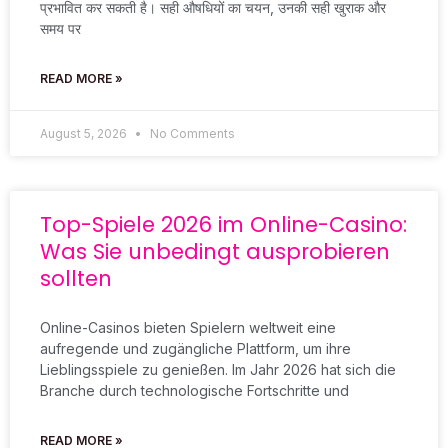
प्रभावित कर सकती है। सही औषधियों का चयन, उनकी सही खुराक और
समय पर
READ MORE »
August 5, 2026
No Comments
Top-Spiele 2026 im Online-Casino:
Was Sie unbedingt ausprobieren
sollten
Online-Casinos bieten Spielern weltweit eine
aufregende und zugängliche Plattform, um ihre
Lieblingsspiele zu genießen. Im Jahr 2026 hat sich die
Branche durch technologische Fortschritte und
READ MORE »