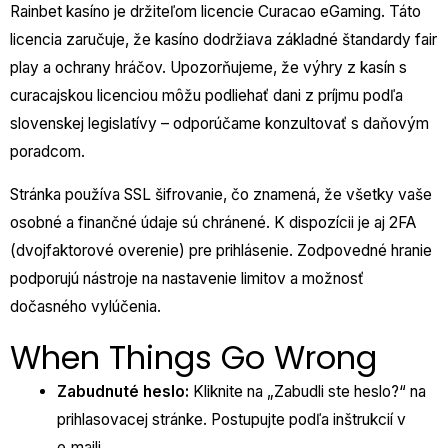
Rainbet kasíno je držiteľom licencie Curacao eGaming. Táto
licencia zaručuje, že kasíno dodržiava základné štandardy fair
play a ochrany hráčov. Upozorňujeme, že výhry z kasín s
curacajskou licenciou môžu podliehať dani z príjmu podľa
slovenskej legislatívy – odporúčame konzultovať s daňovým
poradcom.
Stránka používa SSL šifrovanie, čo znamená, že všetky vaše
osobné a finančné údaje sú chránené. K dispozícii je aj 2FA
(dvojfaktorové overenie) pre prihlásenie. Zodpovedné hranie
podporujú nástroje na nastavenie limitov a možnosť
dočasného vylúčenia.
When Things Go Wrong
Zabudnuté heslo:
Kliknite na „Zabudli ste heslo?“ na
prihlasovacej stránke. Postupujte podľa inštrukcií v
e‑maili.