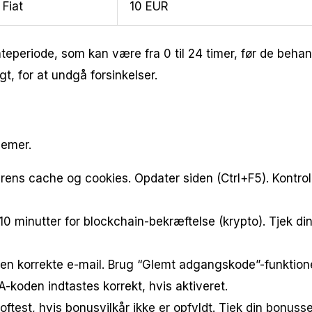
Fiat
10 EUR
teperiode, som kan være fra 0 til 24 timer, før de beh
gt, for at undgå forsinkelser.
lemer.
ns cache og cookies. Opdater siden (Ctrl+F5). Kontroller,
0 minutter for blockchain-bekræftelse (krypto). Tjek di
den korrekte e-mail. Brug “Glemt adgangskode”-funktion
A-koden indtastes korrekt, hvis aktiveret.
oftest, hvis bonusvilkår ikke er opfyldt. Tjek din bonus