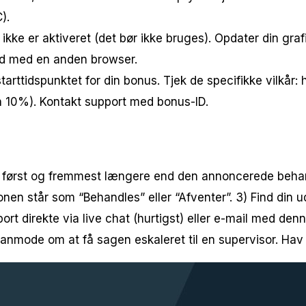
).
kke er aktiveret (det bør ikke bruges). Opdater din grafikd
hed med en anden browser.
tarttidspunktet for din bonus. Tjek de specifikke vilkår: 
n 10%). Kontakt support med bonus-ID.
t først og fremmest længere end den annoncerede behandl
onen står som “Behandles” eller “Afventer”. 3) Find din ud
rt direkte via live chat (hurtigst) eller e-mail med denn
u anmode om at få sagen eskaleret til en supervisor. Ha