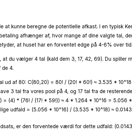
e at kunne beregne de potentielle afkast. I en typisk K
 udbetaling afhænger af, hvor mange af dine valgte tal, d
etyder, at huset har en forventet edge på 4-6% over tid
at du vælger 4 tal (kald dem 3, 17, 42, 69). Du spiller me
 de 4.
ud af 80: C(80,20) = 80! / (20! * 60!) ≈ 3.535 * 10^18 
ave 3 tal fra vores pool på 4, og 17 tal fra de resterende
) = (4) * (76! / (17! * 59!)) ≈ 4 * 1.264 * 10^16 = 5.056 *
ige udfald = (5.056 * 10^16) / (3.535 * 10^18) ≈ 0.0143 
dsats, er den forventede værdi for dette udfald: (0.0143 *