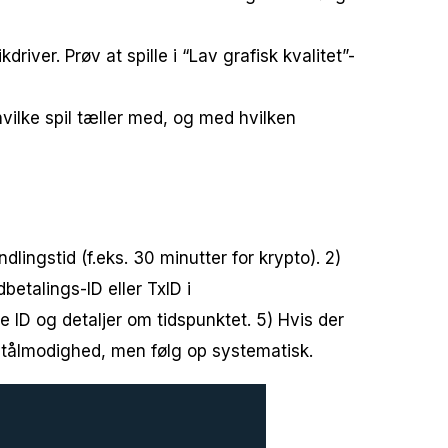
river. Prøv at spille i “Lav grafisk kvalitet”-
hvilke spil tæller med, og med hvilken
ingstid (f.eks. 30 minutter for krypto). 2)
betalings-ID eller TxID i
e ID og detaljer om tidspunktet. 5) Hvis der
v tålmodighed, men følg op systematisk.