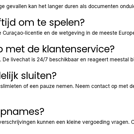
e gevallen kan het langer duren als documenten onduidel
tijd om te spelen?
de Curaçao-licentie en de wetgeving in de meeste Europ
p met de klantenservice?
n. De livechat is 24/7 beschikbaar en reageert meestal 
lijk sluiten?
tingslimieten of een pauze nemen. Neem contact op met d
j opnames?
verschrijvingen kunnen een kleine vergoeding vragen