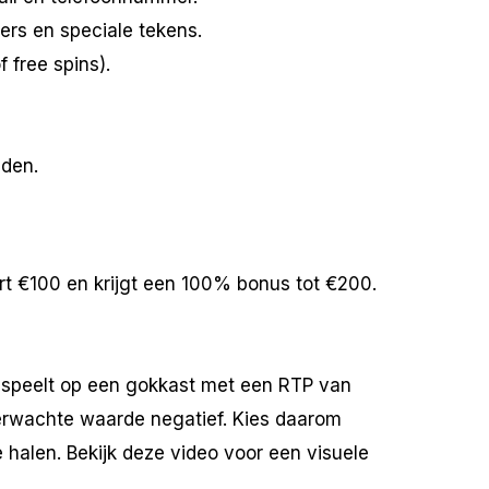
ers en speciale tekens.
 free spins).
aden.
ort €100 en krijgt een 100% bonus tot €200.
je speelt op een gokkast met een RTP van
erwachte waarde negatief. Kies daarom
 halen. Bekijk deze video voor een visuele