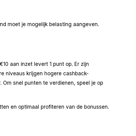
land moet je mogelijk belasting aangeven.
 aan inzet levert 1 punt op. Er zijn
ere niveaus krijgen hogere cashback-
 Om snel punten te verdienen, speel je op
tten en optimaal profiteren van de bonussen.