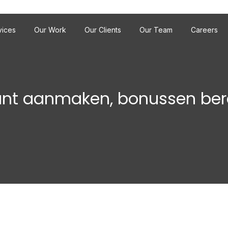
vices
Our Work
Our Clients
Our Team
Careers
nt aanmaken, bonussen bere