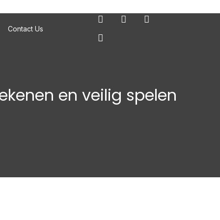
F
I
T
L
a
n
w
i
Contact Us
c
s
i
n
e
t
t
k
b
a
t
e
o
g
e
d
o
r
r
i
k
a
n
m
kenen en veilig spelen