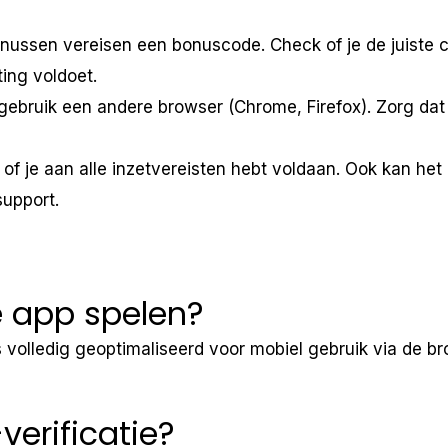
ssen vereisen een bonuscode. Check of je de juiste co
ting voldoet.
gebruik een andere browser (Chrome, Firefox). Zorg da
of je aan alle inzetvereisten hebt voldaan. Ook kan het 
support.
e app spelen?
 is volledig geoptimaliseerd voor mobiel gebruik via de 
erificatie?