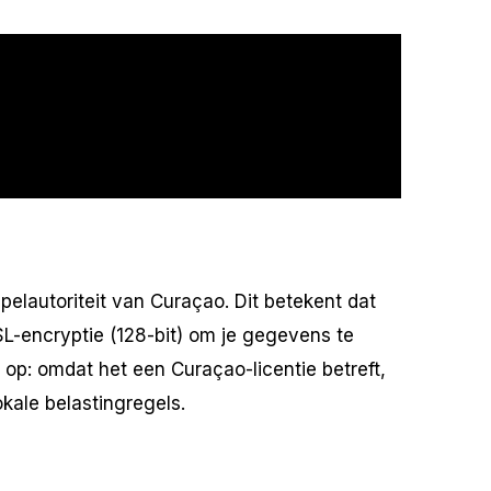
pelautoriteit van Curaçao. Dit betekent dat
L-encryptie (128-bit) om je gegevens te
op: omdat het een Curaçao-licentie betreft,
okale belastingregels.