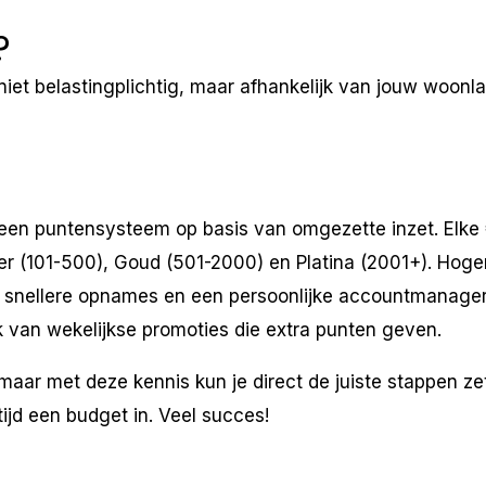
?
 niet belastingplichtig, maar afhankelijk van jouw woon
en puntensysteem op basis van omgezette inzet. Elke €10
er (101-500), Goud (501-2000) en Platina (2001+). Hog
 snellere opnames en een persoonlijke accountmanager.
 van wekelijkse promoties die extra punten geven.
aar met deze kennis kun je direct de juiste stappen ze
tijd een budget in. Veel succes!