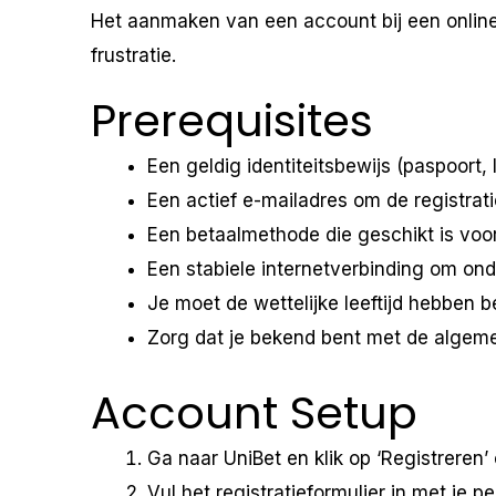
Het aanmaken van een account bij een online 
frustratie.
Prerequisites
Een geldig identiteitsbewijs (paspoort, I
Een actief e-mailadres om de registrat
Een betaalmethode die geschikt is voor
Een stabiele internetverbinding om ond
Je moet de wettelijke leeftijd hebben ber
Zorg dat je bekend bent met de algem
Account Setup
Ga naar
UniBet
en klik op ‘Registreren’
Vul het registratieformulier in met je