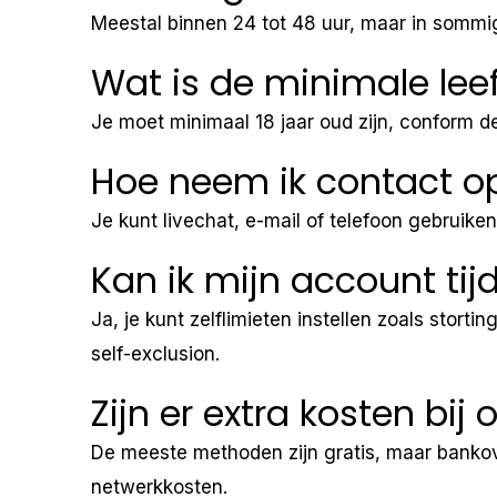
Meestal binnen 24 tot 48 uur, maar in sommig
Wat is de minimale leef
Je moet minimaal 18 jaar oud zijn, conform 
Hoe neem ik contact o
Je kunt livechat, e-mail of telefoon gebruike
Kan ik mijn account tijde
Ja, je kunt zelflimieten instellen zoals stor
self-exclusion.
Zijn er extra kosten bi
De meeste methoden zijn gratis, maar banko
netwerkkosten.