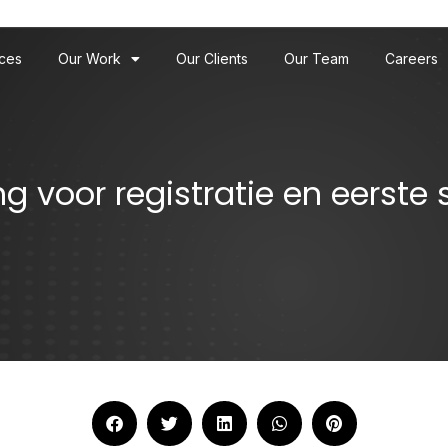
ices
Our Work
Our Clients
Our Team
Careers
 voor registratie en eerste s