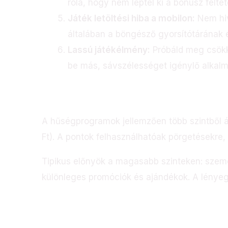
róla, hogy nem léptél ki a bónusz felté
Játék letöltési hiba a mobilon:
Nem hiv
általában a böngésző gyorsítótárának é
Lassú játékélmény:
Próbáld meg csökken
be más, sávszélességet igénylő alkal
További tippek
A hűségprogramok jellemzően több szintből áll
Ft). A pontok felhasználhatóak pörgetésekre,
Tipikus előnyök a magasabb szinteken: szemé
különleges promóciók és ajándékok. A lényeg:
A játékosok kérdez