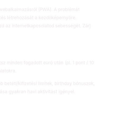
webalkalmazásról (PWA). A problémát
ítés létrehozását a kezdőképernyőre.
izd az internetkapcsolatod sebességét. Zárj
sz minden fogadott euró után (pl. 1 pont / 10
latokra.
etéti/kifizetési limitek, birthday bónuszok,
sa gyakran havi aktivitást igényel.