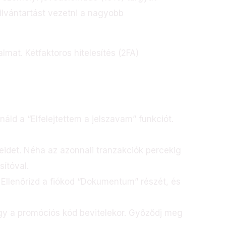
ilvántartást vezetni a nagyobb
lmat. Kétfaktoros hitelesítés (2FA)
áld a “Elfelejtettem a jelszavam” funkciót.
idet. Néha az azonnali tranzakciók percekig
sítóval.
Ellenőrizd a fiókod “Dokumentum” részét, és
gy a promóciós kód bevitelekor. Győződj meg