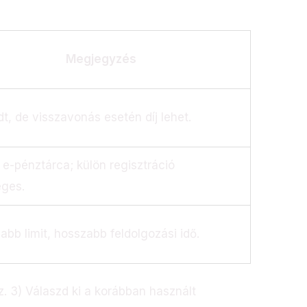
Megjegyzés
edt, de visszavonás esetén díj lehet.
 e-pénztárca; külön regisztráció
ges.
bb limit, hosszabb feldolgozási idő.
z. 3) Válaszd ki a korábban használt