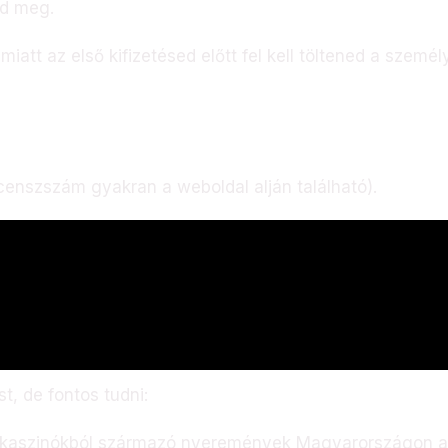
sd meg.
att az első kifizetésed előtt fel kell töltened a személ
sz
icenszszám gyakran a weboldal alján található).
t, de fontos tudni:
ő kaszinókból származó nyeremények Magyarországon a