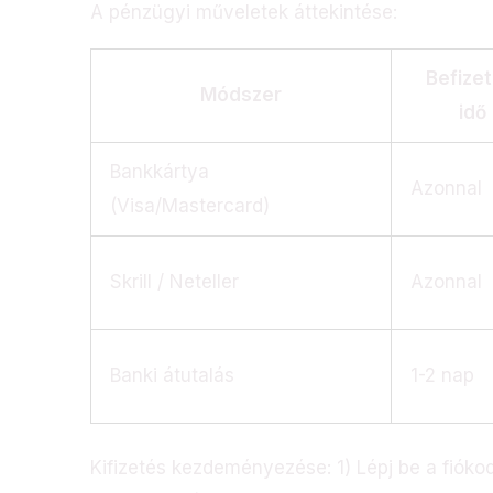
A pénzügyi műveletek áttekintése:
Befizet
Módszer
idő
Bankkártya
Azonnal
(Visa/Mastercard)
Skrill / Neteller
Azonnal
Banki átutalás
1-2 nap
Kifizetés kezdeményezése: 1) Lépj be a fiókod