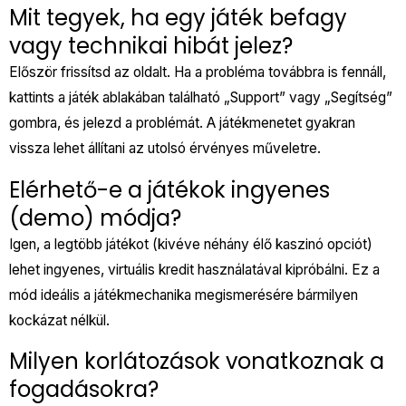
Mit tegyek, ha egy játék befagy
vagy technikai hibát jelez?
Először frissítsd az oldalt. Ha a probléma továbbra is fennáll,
kattints a játék ablakában található „Support” vagy „Segítség”
gombra, és jelezd a problémát. A játékmenetet gyakran
vissza lehet állítani az utolsó érvényes műveletre.
Elérhető-e a játékok ingyenes
(demo) módja?
Igen, a legtöbb játékot (kivéve néhány élő kaszinó opciót)
lehet ingyenes, virtuális kredit használatával kipróbálni. Ez a
mód ideális a játékmechanika megismerésére bármilyen
kockázat nélkül.
Milyen korlátozások vonatkoznak a
fogadásokra?