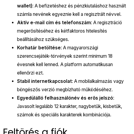
wallet)
: A befizetéshez és pénzkiutaláshoz használt
számla nevének egyeznie kell a regisztrált névvel.
Aktív e-mail cím és telefonszám
: A regisztráció
megerősítéséhez és kétfaktoros hitelesítés
beállításához szükséges.
Korhatár betöltése
: A magyarországi
szerencsejáték-törvények szerint minimum 18
évesnek kell lenned. A platform automatikusan
ellenőrzi ezt.
Stabil internetkapcsolat
: A mobilalkalmazás vagy
böngészős verzió megbízható működéséhez.
Egyedülálló felhasználónév és erős jelszó
:
Javasolt legalább 12 karakter, nagybetűk, kisbetűk,
számok és speciális karakterek kombinációja.
Feltörés a fiók