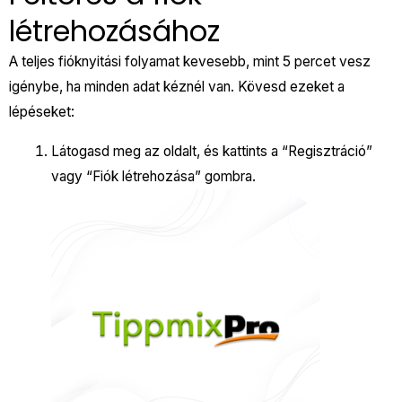
létrehozásához
A teljes fióknyitási folyamat kevesebb, mint 5 percet vesz
igénybe, ha minden adat kéznél van. Kövesd ezeket a
lépéseket:
Látogasd meg az oldalt, és kattints a “Regisztráció”
vagy “Fiók létrehozása” gombra.