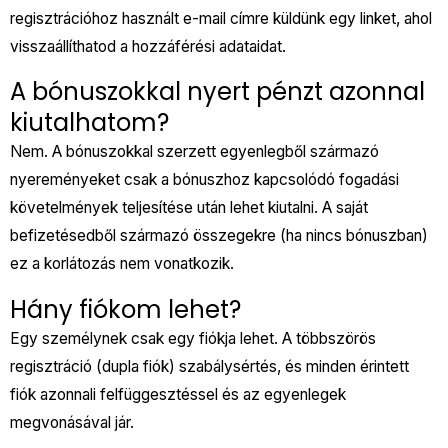
regisztrációhoz használt e-mail címre küldünk egy linket, ahol
visszaállíthatod a hozzáférési adataidat.
A bónuszokkal nyert pénzt azonnal
kiutalhatom?
Nem. A bónuszokkal szerzett egyenlegből származó
nyereményeket csak a bónuszhoz kapcsolódó fogadási
követelmények teljesítése után lehet kiutalni. A saját
befizetésedből származó összegekre (ha nincs bónuszban)
ez a korlátozás nem vonatkozik.
Hány fiókom lehet?
Egy személynek csak egy fiókja lehet. A többszörös
regisztráció (dupla fiók) szabálysértés, és minden érintett
fiók azonnali felfüggesztéssel és az egyenlegek
megvonásával jár.