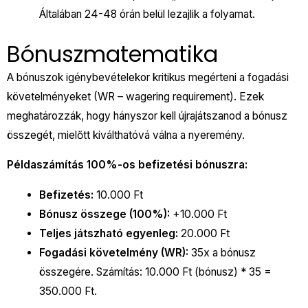
Általában 24-48 órán belül lezajlik a folyamat.
Bónuszmatematika
A bónuszok igénybevételekor kritikus megérteni a fogadási
követelményeket (WR – wagering requirement). Ezek
meghatározzák, hogy hányszor kell újrajátszanod a bónusz
összegét, mielőtt kiválthatóvá válna a nyeremény.
Példaszámítás 100%-os befizetési bónuszra:
Befizetés:
10.000 Ft
Bónusz összege (100%):
+10.000 Ft
Teljes játszható egyenleg:
20.000 Ft
Fogadási követelmény (WR):
35x a bónusz
összegére. Számítás: 10.000 Ft (bónusz) * 35 =
350.000 Ft.