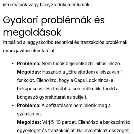
információk vagy hiányzó dokumentumok.
Gyakori problémák és
megoldások
Itt találod a leggyakoribb technikai és tranzakciós problémák
gyors javítási útmutatóját:
Probléma:
Nem tudok bejelentkezni, hibás jelszó.
Megoldás:
Használd a „Elfelejtettem a jelszavam”
funkciót. Ellenőrizd, hogy a Caps Lock nincs-e
bekapcsolva. Ha továbbra sem működik, töröld a
böngésző gyorsítótárát és sütijeit.
Probléma:
A befizetésem nem jelenik meg a
számlámon.
Megoldás:
Várj 5-10 percet. Ellenőrizd a bankszámlád
egyenlegét és tranzakcióját. Ha levonták az összeget,