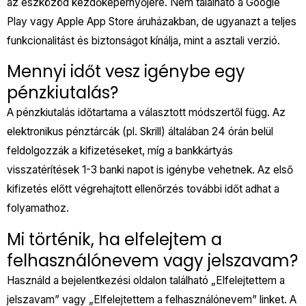
az eszközöd kezdőképernyőjére. Nem található a Google
Play vagy Apple App Store áruházakban, de ugyanazt a teljes
funkcionalitást és biztonságot kínálja, mint a asztali verzió.
Mennyi időt vesz igénybe egy
pénzkiutalás?
A pénzkiutalás időtartama a választott módszertől függ. Az
elektronikus pénztárcák (pl. Skrill) általában 24 órán belül
feldolgozzák a kifizetéseket, míg a bankkártyás
visszatérítések 1-3 banki napot is igénybe vehetnek. Az első
kifizetés előtt végrehajtott ellenőrzés további időt adhat a
folyamathoz.
Mi történik, ha elfelejtem a
felhasználónevem vagy jelszavam?
Használd a bejelentkezési oldalon található „Elfelejtettem a
jelszavam” vagy „Elfelejtettem a felhasználónevem” linket. A