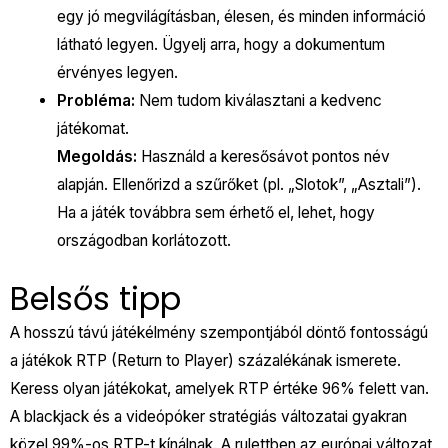
egy jó megvilágításban, élesen, és minden információ
látható legyen. Ügyelj arra, hogy a dokumentum
érvényes legyen.
Probléma:
Nem tudom kiválasztani a kedvenc
játékomat.
Megoldás:
Használd a keresősávot pontos név
alapján. Ellenőrizd a szűrőket (pl. „Slotok”, „Asztali”).
Ha a játék továbbra sem érhető el, lehet, hogy
országodban korlátozott.
Belsős tipp
A hosszú távú játékélmény szempontjából döntő fontosságú
a játékok RTP (Return to Player) százalékának ismerete.
Keress olyan játékokat, amelyek RTP értéke 96% felett van.
A blackjack és a videópóker stratégiás változatai gyakran
közel 99%-os RTP-t kínálnak. A rulettben az európai változat