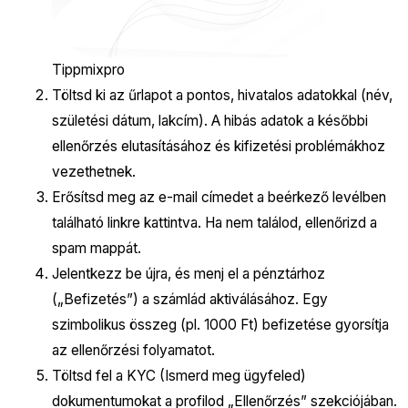
Tippmixpro
Töltsd ki az űrlapot a pontos, hivatalos adatokkal (név,
születési dátum, lakcím). A hibás adatok a későbbi
ellenőrzés elutasításához és kifizetési problémákhoz
vezethetnek.
Erősítsd meg az e-mail címedet a beérkező levélben
található linkre kattintva. Ha nem találod, ellenőrizd a
spam mappát.
Jelentkezz be újra, és menj el a pénztárhoz
(„Befizetés”) a számlád aktiválásához. Egy
szimbolikus összeg (pl. 1000 Ft) befizetése gyorsítja
az ellenőrzési folyamatot.
Töltsd fel a KYC (Ismerd meg ügyfeled)
dokumentumokat a profilod „Ellenőrzés” szekciójában.