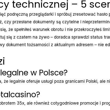
 technicznej – 5 sce
 podręczną przeglądarki i spróbuj zresetować hasło p
, czy przesłane dokumenty są czytelne i nieprzetermin
ię, że spełniłeś warunek obrotu i nie przekroczyłeś lim
uj się z czatem na żywo – doradca sprawdzi status tran
wy dokument tożsamości z aktualnym adresem – nie ed
i
t legalne w Polsce?
 że legalnie oferuje usługi poza granicami Polski, ale 
otalcasino?
brotem 35x, ale również cotygodniowe promocje i prog