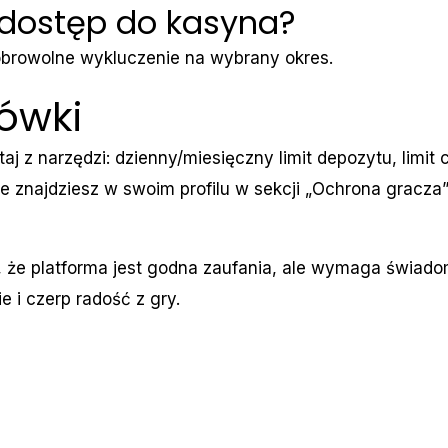
dostęp do kasyna?
obrowolne wykluczenie na wybrany okres.
ówki
aj z narzędzi: dzienny/miesięczny limit depozytu, limit
 znajdziesz w swoim profilu w sekcji „Ochrona gracza”. 
, że platforma jest godna zaufania, ale wymaga świado
e i czerp radość z gry.