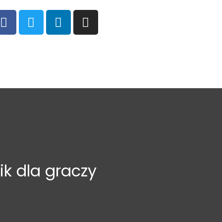
F
T
L
I
a
w
i
n
c
i
n
s
e
t
k
t
b
t
e
a
o
e
d
g
o
r
i
r
k
n
a
m
ik dla graczy