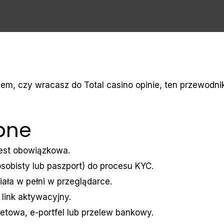
czem, czy wracasz do
Total casino opinie
, ten przewodni
pne
jest obowiązkowa.
obisty lub paszport) do procesu KYC.
iała w pełni w przeglądarce.
 link aktywacyjny.
etowa, e-portfel lub przelew bankowy.