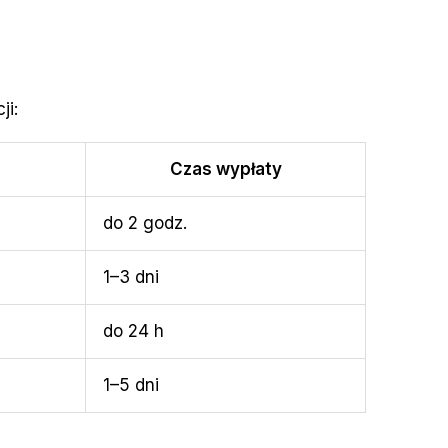
ji:
Czas wypłaty
do 2 godz.
1–3 dni
do 24 h
1–5 dni