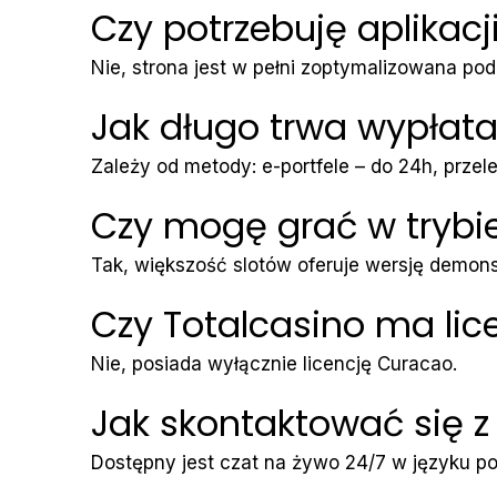
Czy potrzebuję aplikacj
Nie, strona jest w pełni zoptymalizowana p
Jak długo trwa wypłat
Zależy od metody: e-portfele – do 24h, przel
Czy mogę grać w tryb
Tak, większość slotów oferuje wersję demons
Czy Totalcasino ma li
Nie, posiada wyłącznie licencję Curacao.
Jak skontaktować się z
Dostępny jest czat na żywo 24/7 w języku po