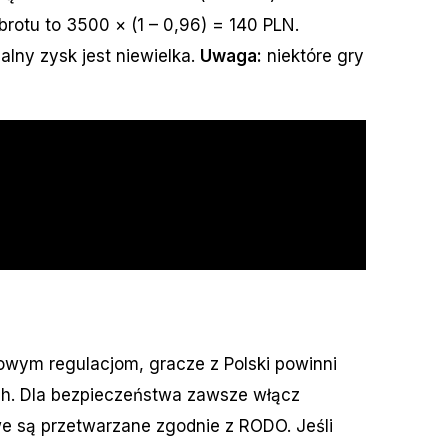
rotu to 3500 × (1 – 0,96) = 140 PLN.
alny zysk jest niewielka.
Uwaga:
niektóre gry
wowym regulacjom, gracze z Polski powinni
ch. Dla bezpieczeństwa zawsze włącz
we są przetwarzane zgodnie z RODO. Jeśli