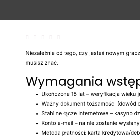
Niezależnie od tego, czy jesteś nowym gra
musisz znać.
Wymagania wstę
Ukończone 18 lat – weryfikacja wieku 
Ważny dokument tożsamości (dowód os
Stabilne łącze internetowe – kasyno dz
Konto e-mail – na nie zostanie wysłany
Metoda płatności: karta kredytowa/deb