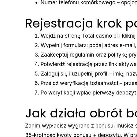
Numer telefonu komórkowego – opcjonal
Rejestracja krok p
Wejdź na stronę Total casino pl i kliknij
Wypełnij formularz: podaj adres e-mail
Zaakceptuj regulamin oraz politykę pr
Potwierdź rejestrację przez link aktyw
Zaloguj się i uzupełnij profil – imię, n
Przejdź weryfikację tożsamości – prze
Po weryfikacji wpłać pierwszy depozyt
Jak działa obrót 
Zanim wypłacisz wygrane z bonusu, musisz s
35-krotność kwoty bonusu + depozytu. W pra