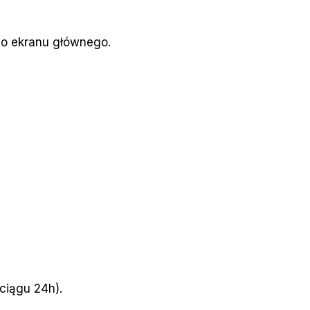
do ekranu głównego.
ciągu 24h).