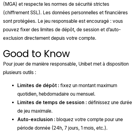
(MGA) et respecte les normes de sécurité strictes
(chiffrement SSL). Les données personnelles et financières
sont protégées. Le jeu responsable est encouragé : vous
pouvez fixer des limites de dépôt, de session et d’auto-
exclusion directement depuis votre compte.
Good to Know
Pour jouer de manière responsable, Unibet met à disposition
plusieurs outils :
Limites de dépôt :
fixez un montant maximum
quotidien, hebdomadaire ou mensuel.
Limites de temps de session :
définissez une durée
de jeu maximale.
Auto-exclusion :
bloquez votre compte pour une
période donnée (24h, 7 jours, 1 mois, etc.).