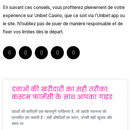
En suivant ces conseils, vous profiterez pleinement de votre
expérience sur Unibet Casino, que ce soit via l’Unibet app ou
le site. N’oubliez pas de jouer de manière responsable et de
fixer vos limites dès le départ.
दवाओं की खरीदारी का सही तरीका:
कस्टम फार्मेसी के साथ आपका गाइड
दवाओं की खरीदारी एक महत्वपूर्ण प्रक्रिया है, जो आपके स्वास्थ्य को
प्रभावित कर सकती है। सही औषधियों का चयन, उनकी सही खुराक और
समय पर