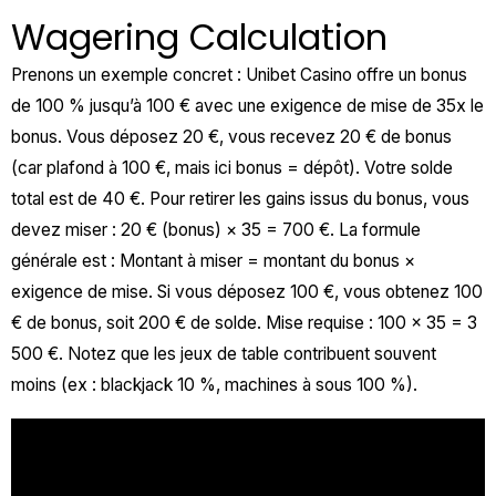
Wagering Calculation
Prenons un exemple concret : Unibet Casino offre un bonus
de 100 % jusqu’à 100 € avec une exigence de mise de 35x le
bonus. Vous déposez 20 €, vous recevez 20 € de bonus
(car plafond à 100 €, mais ici bonus = dépôt). Votre solde
total est de 40 €. Pour retirer les gains issus du bonus, vous
devez miser : 20 € (bonus) × 35 = 700 €. La formule
générale est : Montant à miser = montant du bonus ×
exigence de mise. Si vous déposez 100 €, vous obtenez 100
€ de bonus, soit 200 € de solde. Mise requise : 100 × 35 = 3
500 €. Notez que les jeux de table contribuent souvent
moins (ex : blackjack 10 %, machines à sous 100 %).