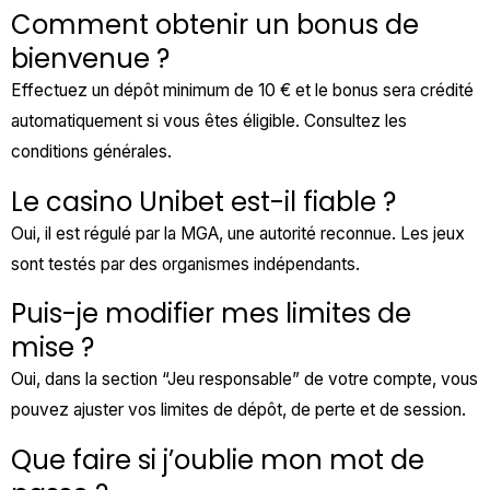
Comment obtenir un bonus de
bienvenue ?
Effectuez un dépôt minimum de 10 € et le bonus sera crédité
automatiquement si vous êtes éligible. Consultez les
conditions générales.
Le casino Unibet est-il fiable ?
Oui, il est régulé par la MGA, une autorité reconnue. Les jeux
sont testés par des organismes indépendants.
Puis-je modifier mes limites de
mise ?
Oui, dans la section “Jeu responsable” de votre compte, vous
pouvez ajuster vos limites de dépôt, de perte et de session.
Que faire si j’oublie mon mot de