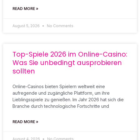
READ MORE »
August 5, 2026
No Comments
Top-Spiele 2026 im Online-Casino:
Was Sie unbedingt ausprobieren
sollten
Online-Casinos bieten Spielern weltweit eine
aufregende und zugängliche Plattform, um ihre
Lieblingsspiele zu genießen. Im Jahr 2026 hat sich die
Branche durch technologische Fortschritte und
READ MORE »
August 4, 2026
No Comments