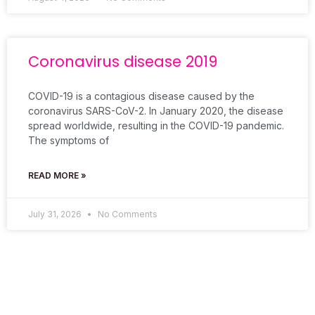
Coronavirus disease 2019
COVID-19 is a contagious disease caused by the
coronavirus SARS-CoV-2. In January 2020, the disease
spread worldwide, resulting in the COVID-19 pandemic.
The symptoms of
READ MORE »
July 31, 2026
No Comments