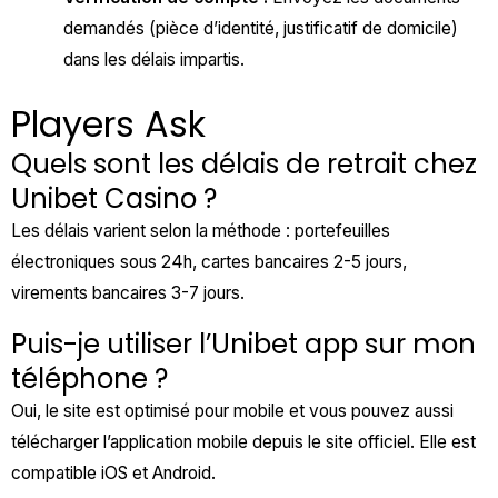
demandés (pièce d’identité, justificatif de domicile)
dans les délais impartis.
Players Ask
Quels sont les délais de retrait chez
Unibet Casino ?
Les délais varient selon la méthode : portefeuilles
électroniques sous 24h, cartes bancaires 2-5 jours,
virements bancaires 3-7 jours.
Puis-je utiliser l’Unibet app sur mon
téléphone ?
Oui, le site est optimisé pour mobile et vous pouvez aussi
télécharger l’application mobile depuis le site officiel. Elle est
compatible iOS et Android.