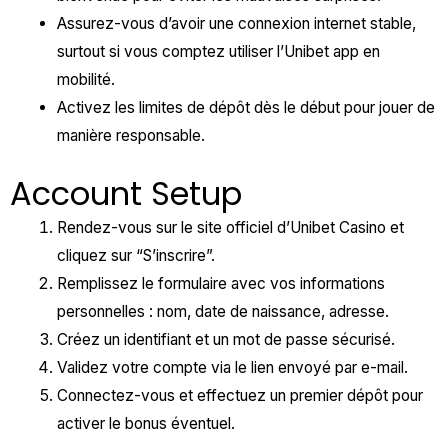
Assurez-vous d’avoir une connexion internet stable,
surtout si vous comptez utiliser l’Unibet app en
mobilité.
Activez les limites de dépôt dès le début pour jouer de
manière responsable.
Account Setup
Rendez-vous sur le site officiel d’Unibet Casino et
cliquez sur “S’inscrire”.
Remplissez le formulaire avec vos informations
personnelles : nom, date de naissance, adresse.
Créez un identifiant et un mot de passe sécurisé.
Validez votre compte via le lien envoyé par e-mail.
Connectez-vous et effectuez un premier dépôt pour
activer le bonus éventuel.