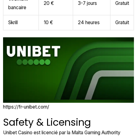
20 €
3-7 jours
Gratuit
bancaire
Skrill
10 €
24 heures
Gratuit
https://fr-unibet.com/
Safety & Licensing
Unibet Casino est licencié par la Malta Gaming Authority