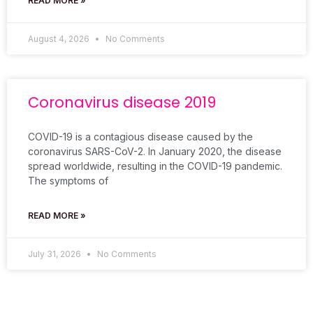
READ MORE »
August 4, 2026
No Comments
Coronavirus disease 2019
COVID-19 is a contagious disease caused by the
coronavirus SARS-CoV-2. In January 2020, the disease
spread worldwide, resulting in the COVID-19 pandemic.
The symptoms of
READ MORE »
July 31, 2026
No Comments