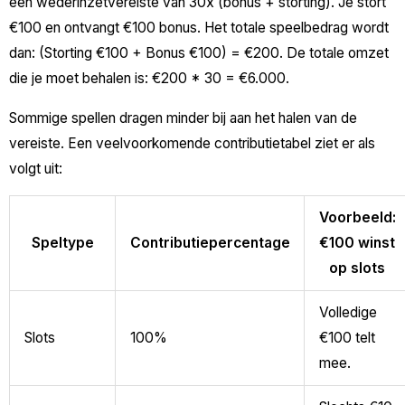
een wederinzetvereiste van 30x (bonus + storting). Je stort
€100 en ontvangt €100 bonus. Het totale speelbedrag wordt
dan: (Storting €100 + Bonus €100) = €200. De totale omzet
die je moet behalen is: €200 * 30 = €6.000.
Sommige spellen dragen minder bij aan het halen van de
vereiste. Een veelvoorkomende contributietabel ziet er als
volgt uit:
Voorbeeld:
Speltype
Contributiepercentage
€100 winst
op slots
Volledige
Slots
100%
€100 telt
mee.