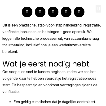
Skip
Me
to
content
Dit is een praktische, stap-voor-stap handleiding: registratie,
verificatie, bonussen en betalingen – geen opsmuk. We
leggen alle technische processen uit, van accountaanvraag
tot uitbetaling, inclusief hoe je een wederinzetvereiste
berekent.
Wat je eerst nodig hebt
Om soepel en snel te kunnen beginnen, raden we aan het
volgende klaar te hebben voordat je het registratieproces
start. Dit bespaart tijd en voorkomt vertragingen tijdens de
verificatie.
Een geldig e-mailadres dat je dagelijks controleert.