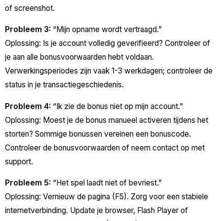
of screenshot.
Probleem 3:
“Mijn opname wordt vertraagd.”
Oplossing: Is je account volledig geverifieerd? Controleer of
je aan alle bonusvoorwaarden hebt voldaan.
Verwerkingsperiodes zijn vaak 1-3 werkdagen; controleer de
status in je transactiegeschiedenis.
Probleem 4:
“Ik zie de bonus niet op mijn account.”
Oplossing: Moest je de bonus manueel activeren tijdens het
storten? Sommige bonussen vereinen een bonuscode.
Controleer de bonusvoorwaarden of neem contact op met
support.
Probleem 5:
“Het spel laadt niet of bevriest.”
Oplossing: Vernieuw de pagina (F5). Zorg voor een stabiele
internetverbinding. Update je browser, Flash Player of