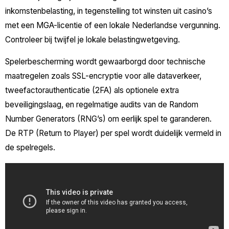
inkomstenbelasting, in tegenstelling tot winsten uit casino’s
met een MGA-licentie of een lokale Nederlandse vergunning.
Controleer bij twijfel je lokale belastingwetgeving.
Spelerbescherming wordt gewaarborgd door technische
maatregelen zoals SSL-encryptie voor alle dataverkeer,
tweefactorauthenticatie (2FA) als optionele extra
beveiligingslaag, en regelmatige audits van de Random
Number Generators (RNG’s) om eerlijk spel te garanderen.
De RTP (Return to Player) per spel wordt duidelijk vermeld in
de spelregels.