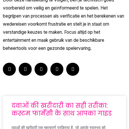
voorbereid om veilig en geïnformeerd te spelen. Het
begrijpen van processen als verificatie en het berekenen van
wedereisen voorkomt frustratie en stelt je in staat om
verstandige keuzes te maken. Focus altijd op het
entertainment en maak gebruik van de beschikbare
beheertools voor een gezonde spelervaring.
दवाओं की खरीदारी का सही तरीका:
कस्टम फार्मेसी के साथ आपका गाइड
दवाओं की खरीदारी एक महत्वपूर्ण प्रक्रिया है, जो आपके स्वास्थ्य को