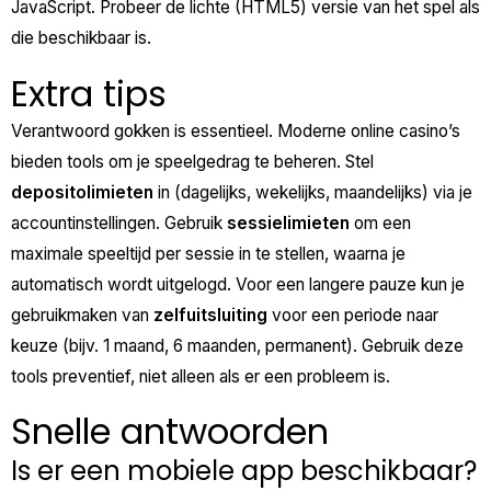
JavaScript. Probeer de lichte (HTML5) versie van het spel als
die beschikbaar is.
Extra tips
Verantwoord gokken is essentieel. Moderne online casino’s
bieden tools om je speelgedrag te beheren. Stel
depositolimieten
in (dagelijks, wekelijks, maandelijks) via je
accountinstellingen. Gebruik
sessielimieten
om een
maximale speeltijd per sessie in te stellen, waarna je
automatisch wordt uitgelogd. Voor een langere pauze kun je
gebruikmaken van
zelfuitsluiting
voor een periode naar
keuze (bijv. 1 maand, 6 maanden, permanent). Gebruik deze
tools preventief, niet alleen als er een probleem is.
Snelle antwoorden
Is er een mobiele app beschikbaar?