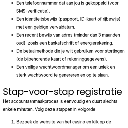
Een telefoonnummer dat aan jou is gekoppeld (voor
SMS-verificatie).
Een identiteitsbewijs (paspoort, ID-kaart of rijbewijs)
met een geldige vervaldatum.
Een recent bewijs van adres (minder dan 3 maanden
oud), zoals een bankafschrift of energierekening.
De betaalmethode die je wilt gebruiken voor stortingen
(de bijbehorende kaart of rekeninggegevens).
Een veilige wachtwoordmanager om een uniek en
sterk wachtwoord te genereren en op te slaan.
Stap-voor-stap registratie
Het accountaanmaakproces is eenvoudig en duurt slechts
enkele minuten. Volg deze stappen in volgorde.
Bezoek de website van het casino en klik op de