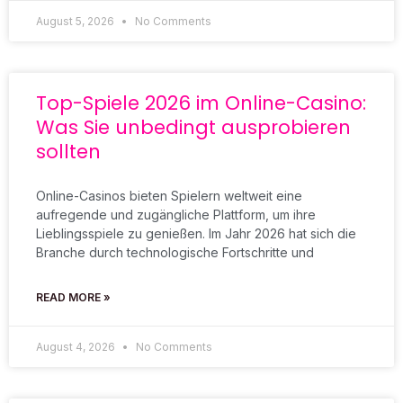
August 5, 2026
No Comments
Top-Spiele 2026 im Online-Casino:
Was Sie unbedingt ausprobieren
sollten
Online-Casinos bieten Spielern weltweit eine
aufregende und zugängliche Plattform, um ihre
Lieblingsspiele zu genießen. Im Jahr 2026 hat sich die
Branche durch technologische Fortschritte und
READ MORE »
August 4, 2026
No Comments