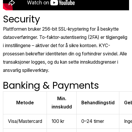
Security
Plattformen bruker 256-bit SSL-kryptering for å beskytte
dataoverføringer. To-faktor-autentisering (2FA) er tilgjengelig
i innstillingene – aktiver det for å sikre kontoen. KYC-
prosessen bekrefter identiteten din og forhindrer svindel. Alle
transaksjoner logges, og du kan sette innskuddsgrenser i
ansvarlig spilleverktøy.
Banking & Payments
Min.
Metode
Behandlingstid
Ge
innskudd
Visa/Mastercard
100 kr
0–24 timer
Ing