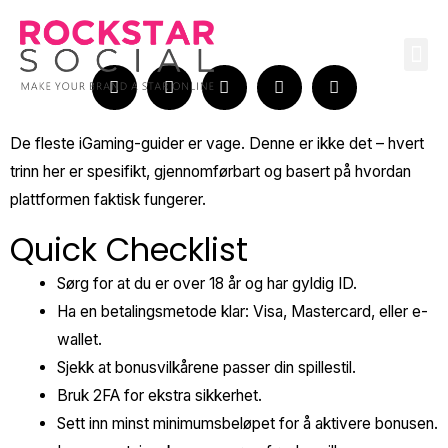
Skip
to
Me
content
De fleste iGaming-guider er vage. Denne er ikke det – hvert
trinn her er spesifikt, gjennomførbart og basert på hvordan
plattformen faktisk fungerer.
Quick Checklist
Sørg for at du er over 18 år og har gyldig ID.
Ha en betalingsmetode klar: Visa, Mastercard, eller e-
wallet.
Sjekk at bonusvilkårene passer din spillestil.
Bruk 2FA for ekstra sikkerhet.
Sett inn minst minimumsbeløpet for å aktivere bonusen.