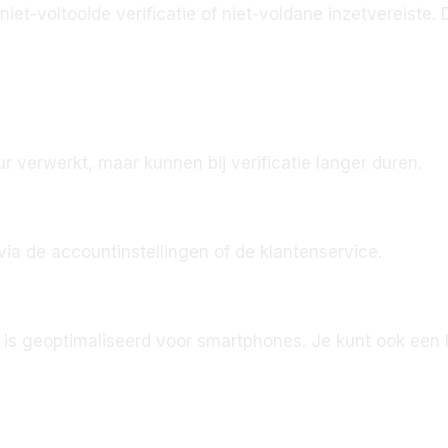
iet-voltooide verificatie of niet-voldane inzetvereiste
rdat ik mijn winst kan opne
erwerkt, maar kunnen bij verificatie langer duren.
lijk sluiten?
 via de accountinstellingen of de klantenservice.
g is geoptimaliseerd voor smartphones. Je kunt ook een
itspunten?