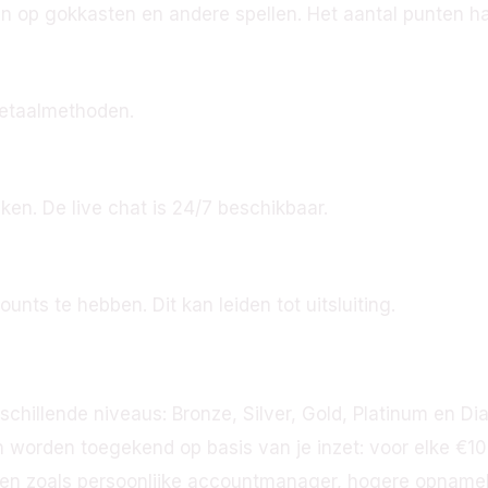
n op gokkasten en andere spellen. Het aantal punten han
rting?
betaalmethoden.
p met de klantenservice?
iken. De live chat is 24/7 beschikbaar.
nts hebben?
nts te hebben. Dit kan leiden tot uitsluiting.
yaliteitsprogramma
chillende niveaus: Bronze, Silver, Gold, Platinum en Dia
en worden toegekend op basis van je inzet: voor elke €
len zoals persoonlijke accountmanager, hogere opname