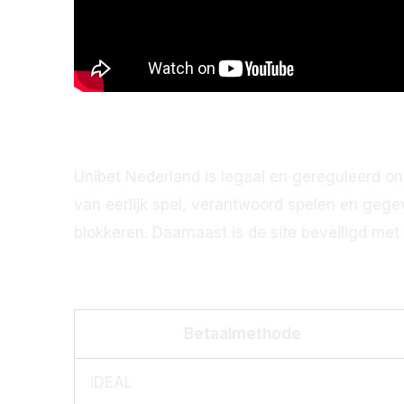
Licentie en spele
Unibet Nederland is legaal en gereguleerd on
van eerlijk spel, verantwoord spelen en gegev
blokkeren. Daarnaast is de site beveiligd met
Betaalmethoden
Betaalmethode
iDEAL