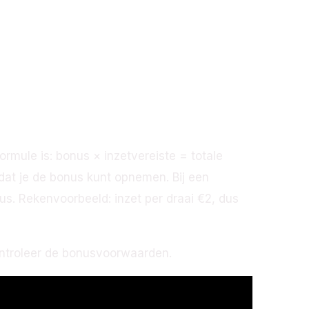
mule is: bonus × inzetvereiste = totale
dat je de bonus kunt opnemen. Bij een
us. Rekenvoorbeeld: inzet per draai €2, dus
Controleer de bonusvoorwaarden.