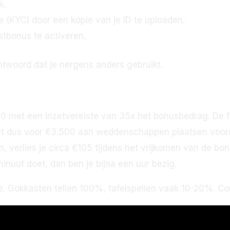
k.
tie (KYC) door een kopie van je ID te uploaden.
tbonus te activeren.
chtwoord dat je nergens anders gebruikt.
te werkt
 met een inzetvereiste van 35x het bonusbedrag. De for
moet dus voor €3.500 aan weddenschappen plaatsen voor
verlies je circa €105 tijdens het vrijkomen van de bon
minuut doet, dan ben je bijna een uur bezig.
mee. Gokkasten tellen 100%, tafelspellen vaak 10-20%. 