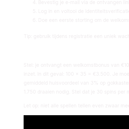
Bevestig je e-mail via de ontvangen lin
Log in en voltooi de identiteitsverifica
Doe een eerste storting om de welkoms
Tip: gebruik tijdens registratie een uniek wa
Hoe de inzetvereis
Stel: je ontvangt een welkomstbonus van €100
inzet. In dit geval: 100 × 35 = €3.500. Je 
gemiddeld huisvoordeel van 3% op gokkasten, 
1.750 draaien nodig. Stel dat je 30 spins per 
Let op: niet alle spellen tellen even zwaar 