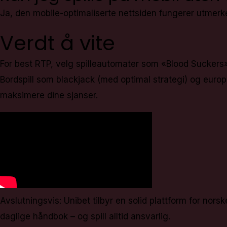
Ja, den mobile-optimaliserte nettsiden fungerer utmerk
Verdt å vite
For best RTP, velg spilleautomater som «Blood Suckers
Bordspill som blackjack (med optimal strategi) og europ
maksimere dine sjanser.
Avslutningsvis: Unibet tilbyr en solid plattform for no
daglige håndbok – og spill alltid ansvarlig.