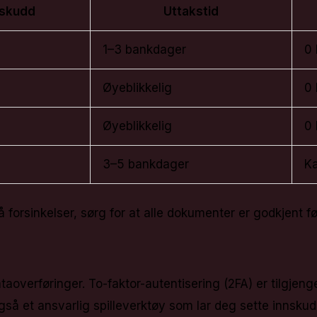
nskudd
Uttakstid
1–3 bankdager
0 
Øyeblikkelig
0
Øyeblikkelig
0
3–5 bankdager
Ka
å forsinkelser, sørg for at alle dokumenter er godkjent f
taoverføringer. To-faktor-autentisering (2FA) er tilgjeng
 også et ansvarlig spilleverktøy som lar deg sette innsk