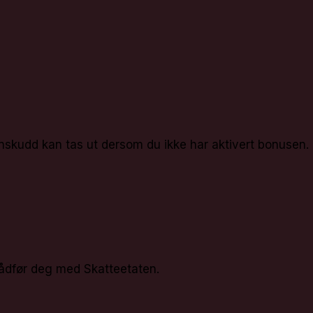
nnskudd kan tas ut dersom du ikke har aktivert bonusen.
Rådfør deg med Skatteetaten.