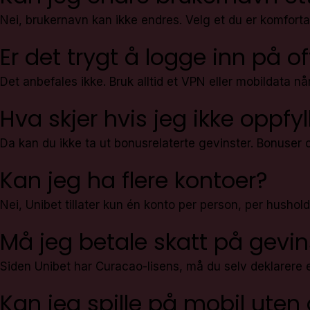
Nei, brukernavn kan ikke endres. Velg et du er komfort
Er det trygt å logge inn på of
Det anbefales ikke. Bruk alltid et VPN eller mobildata når
Hva skjer hvis jeg ikke oppf
Da kan du ikke ta ut bonusrelaterte gevinster. Bonuser 
Kan jeg ha flere kontoer?
Nei, Unibet tillater kun én konto per person, per husholdn
Må jeg betale skatt på gevin
Siden Unibet har Curacao-lisens, må du selv deklarere e
Kan jeg spille på mobil uten