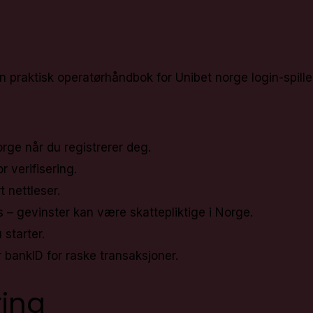
en praktisk operatørhåndbok for
Unibet norge login
-spille
orge når du registrerer deg.
r verifisering.
t nettleser.
 – gevinster kan være skattepliktige i Norge.
 starter.
r bankID for raske transaksjoner.
ring