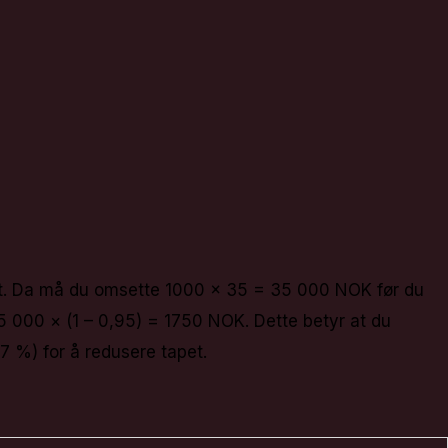
t. Da må du omsette 1000 × 35 = 35 000 NOK før du
35 000 × (1 – 0,95) = 1750 NOK. Dette betyr at du
7 %) for å redusere tapet.