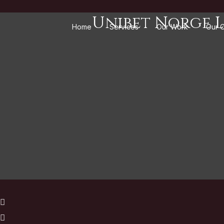
Skip
Unibet Norge L
to
Home
Services
Our Work
Our C
content
cebook
Twitter
Linkedin
Instagram