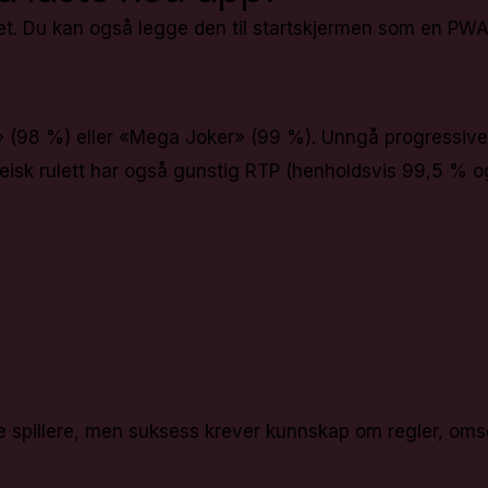
et. Du kan også legge den til startskjermen som en PWA
» (98 %) eller «Mega Joker» (99 %). Unngå progressive 
eisk rulett har også gunstig RTP (henholdsvis 99,5 % og
rske spillere, men suksess krever kunnskap om regler, o