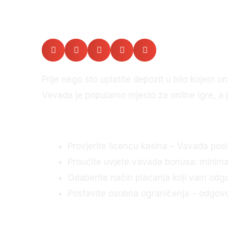
izračun
Prije nego što uplatite depozit u bilo kojem o
Vavada je popularno mjesto za online igre, 
Prije nego što poč
Provjerite licencu kasina – Vavada pos
Proučite uvjete vavada bonusa: minimaln
Odaberite način plaćanja koji vam odgov
Postavite osobna ograničenja – odgovor
Registracija