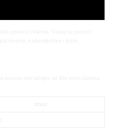
tite stranicu i kliknite “Dodaj na početni
oput izvorne, s obavijestima i brzim
ćina bonusa ima zahtjev od 40x iznos bonusa
Iznos
R