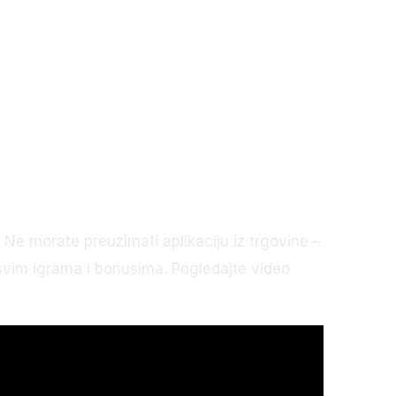
Ne morate preuzimati aplikaciju iz trgovine –
 svim igrama i bonusima. Pogledajte video