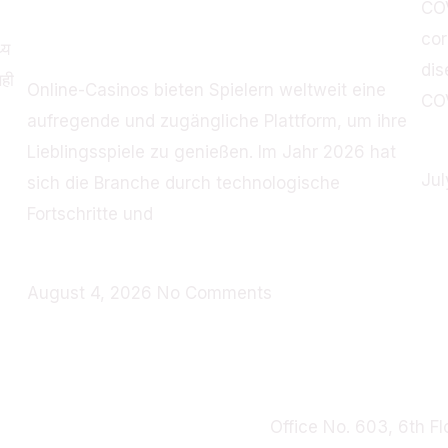
unbedingt ausprobieren
COV
cor
sollten
्य
dis
ही
Online-Casinos bieten Spielern weltweit eine
CO
aufregende und zugängliche Plattform, um ihre
Re
Lieblingsspiele zu genießen. Im Jahr 2026 hat
Jul
sich die Branche durch technologische
Fortschritte und
Read More »
August 4, 2026
No Comments
Visit Us
Ventures
Office No. 603, 6th Fl