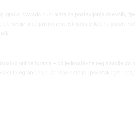
 igrača. Vavada nudi alate za postavljanje dnevnih, tjed
je sesije ili se privremeno isključiti iz kasina putem s
ati.
stvo online igranja – od jednostavne registracije do mo
 vlastita ograničenja. Za više detalja i početak igre, posj
Top-Spiele 2026 im
C
Online-Casino: Was Sie
2