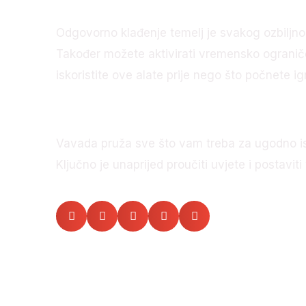
Vrijedno znati
Odgovorno klađenje temelj je svakog ozbiljnog
Također možete aktivirati vremensko ograničen
iskoristite ove alate prije nego što počnete igr
Zaključak
Vavada pruža sve što vam treba za ugodno isku
Ključno je unaprijed proučiti uvjete i postaviti
दवाओं की खरीदारी का सही
तरीका: कस्टम फार्मेसी के