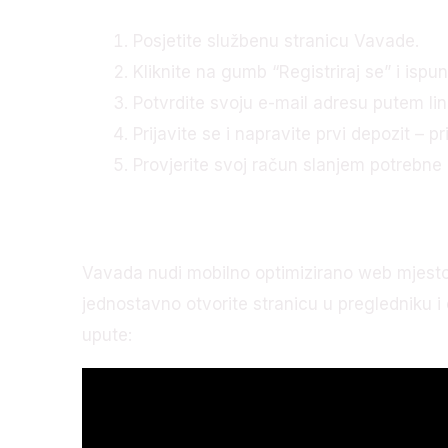
Posjetite službenu stranicu Vavade.
Kliknite na gumb “Registriraj se” i isp
Potvrdite svoju e-mail adresu putem linka
Prijavite se i napravite prvi depozit – 
Provjerite svoj račun slanjem potrebne 
Vodič za aplikacij
Vavada nudi mobilno optimizirano web mjesto 
jednostavno otvorite stranicu u pregledniku i
upute: