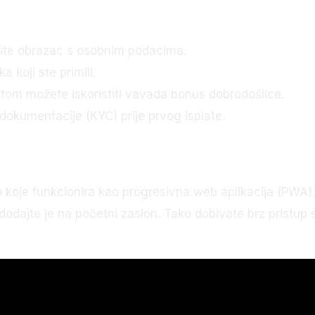
unite obrazac s osobnim podacima.
 koji ste primili.
pritom možete iskoristiti vavada bonus dobrodošlice.
dokumentacije (KYC) prije prvog isplate.
u i PWA
koje funkcionira kao progresivna web aplikacija (PWA). 
 dodajte je na početni zaslon. Tako dobivate brz pristup