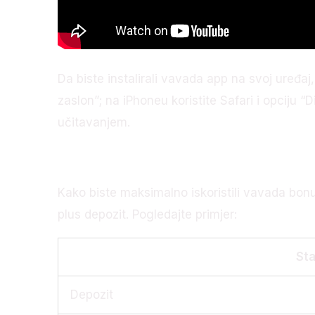
Da biste instalirali vavada app na svoj uređaj,
zaslon”; na iPhoneu koristite Safari i opciju “D
učitavanjem.
Strategija bonusa
Kako biste maksimalno iskoristili vavada bon
plus depozit. Pogledajte primjer:
St
Depozit